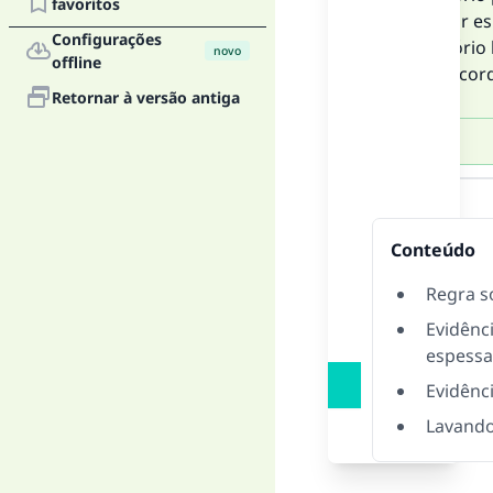
favoritos
barba for es
Configurações
obrigatório
novo
offline
ela, de aco
Retornar à versão antiga
Resposta
Conteúdo
Regra s
Evidênc
espessa
Evidênc
Lavando