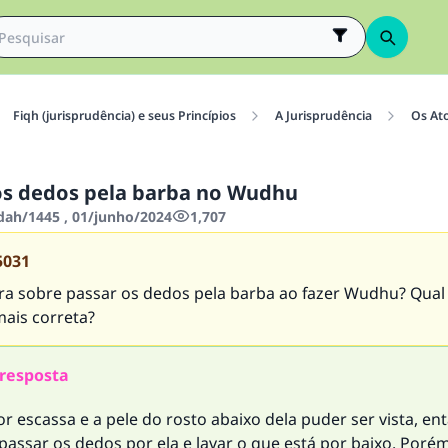
Fiqh (jurisprudência) e seus Princípios
A Jurisprudência
Os At
os dedos pela barba no Wudhu
'dah/1445 , 01/junho/2024
1,707
5031
gra sobre passar os dedos pela barba ao fazer Wudhu? Qual 
ais correta?
resposta
or escassa e a pele do rosto abaixo dela puder ser vista, en
passar os dedos por ela e lavar o que está por baixo. Porém