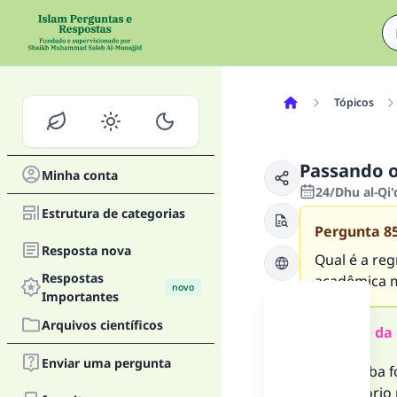
Tópicos
Passando 
Minha conta
24/Dhu al-Qi
Estrutura de categorias
Pergunta
8
Resposta nova
Qual é a re
Respostas
acadêmica m
novo
Importantes
Arquivos científicos
Resumo da 
Enviar uma pergunta
Se a barba f
obrigatório 