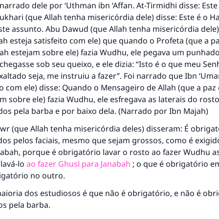
i narrado dele por ‘Uthman ibn ‘Affan. At-Tirmidhi disse: Est
Bukhari (que Allah tenha misericórdia dele) disse: Este é o H
ste assunto. Abu Dawud (que Allah tenha misericórdia dele
ah esteja satisfeito com ele) que quando o Profeta (que a pa
lah estejam sobre ele) fazia Wudhu, ele pegava um punhad
chegasse sob seu queixo, e ele dizia: “Isto é o que meu Sen
exaltado seja, me instruiu a fazer”. Foi narrado que Ibn ‘Uma
ito com ele) disse: Quando o Mensageiro de Allah (que a paz
am sobre ele) fazia Wudhu, ele esfregava as laterais do rost
os pela barba e por baixo dela. (Narrado por Ibn Majah)
awr (que Allah tenha misericórdia deles) disseram: É obrigat
 dos pelos faciais, mesmo que sejam grossos, como é exigid
nabah, porque é obrigatório lavar o rosto ao fazer Wudhu 
lavá-lo
ao fazer Ghusl para Janabah
; o que é obrigatório 
gatório no outro.
aioria dos estudiosos é que não é obrigatório, e não é obr
os pela barba.