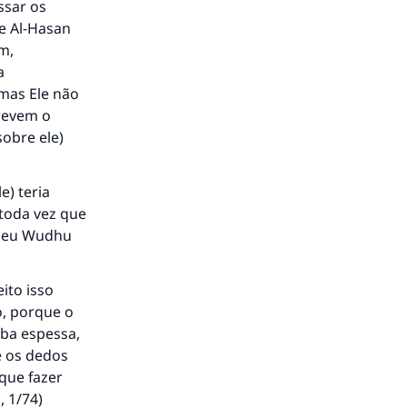
ssar os
 e Al-Hasan
im,
a
 mas Ele não
crevem o
obre ele)
e) teria
 toda vez que
 seu Wudhu
eito isso
to.
o, porque o
rba espessa,
e os dedos
 que fazer
á a
i
, 1/74)