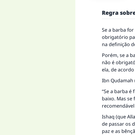
Regra sobr
Se a barba for
obrigatório pa
na definição d
Porém, se a ba
não é obrigat
ela, de acordo
Ibn Qudamah (q
“Se a barba é 
baixo. Mas se 
recomendável 
Ishaq (que All
de passar os d
paz e as bênçã