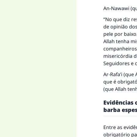
An-Nawawi (que
“No que diz re
de opinião dos
pele por baixo
Allah tenha mi
companheiros.
misericórdia d
Seguidores e 
Ar-Rafa’i (que
que é obrigató
(que Allah tenh
Evidências 
barba espe
Entre as evidê
obrigatório pa