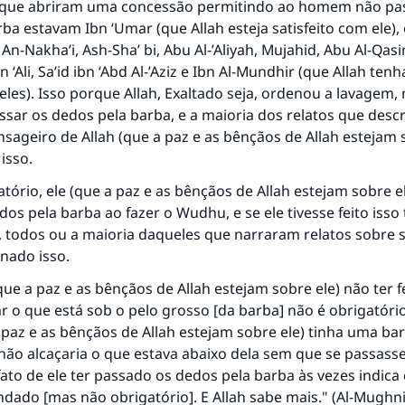
 que abriram uma concessão permitindo ao homem não pa
ba estavam Ibn ‘Umar (que Allah esteja satisfeito com ele),
, An-Nakha’i, Ash-Sha’ bi, Abu Al-’Aliyah, Mujahid, Abu Al-Qas
Ali, Sa’id ibn ‘Abd Al-’Aziz e Ibn Al-Mundhir (que Allah tenh
eles). Isso porque Allah, Exaltado seja, ordenou a lavagem,
sar os dedos pela barba, e a maioria dos relatos que des
geiro de Allah (que a paz e as bênçãos de Allah estejam s
isso.
atório, ele (que a paz e as bênçãos de Allah estejam sobre el
os pela barba ao fazer o Wudhu, e se ele tivesse feito isso
, todos ou a maioria daqueles que narraram relatos sobre
nado isso.
(que a paz e as bênçãos de Allah estejam sobre ele) não ter f
resposta n° 110845 salvou um casamen
ar o que está sob o pelo grosso [da barba] não é obrigatóri
 paz e as bênçãos de Allah estejam sobre ele) tinha uma ba
Ajude-nos a responder à Ummah
não alcaçaria o que estava abaixo dela sem que se passass
O Profeta ﷺ disse,
fato de ele ter passado os dedos pela barba às vezes indica
uem quer que incentive outros a fazer o que é bom receber
dado [mas não obrigatório]. E Allah sabe mais." (
Al-Mughn