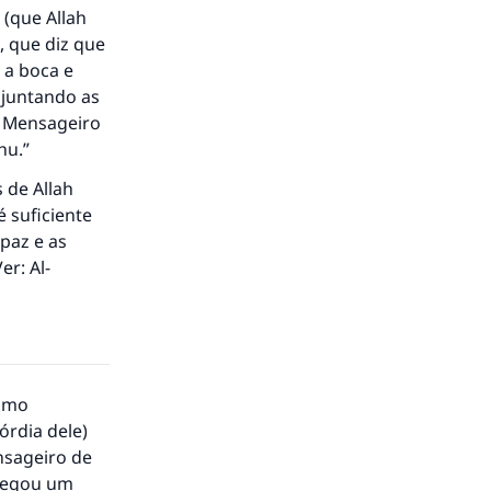
 (que Allah
), que diz que
 a boca e
 juntando as
o Mensageiro
hu.”
 de Allah
 suficiente
 paz e as
Ver:
Al-
como
órdia dele)
nsageiro de
 pegou um