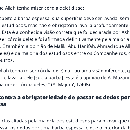
mesma recompensa que aqueles que o fazem."
 Allah tenha misericórdia dele) disse:
(MUSLIM, 1893)
speito à barba espessa, sua superfície deve ser lavada, sem
 estudiosos, mas não é obrigatório lavá-la profundamente 
. Esta é a conhecida visão correta que foi declarada por Ash
CONTRIBUIR
sericórdia dele) e foi afirmada definitivamente pela maioria
 É também a opinião de Malik, Abu Hanifah, Ahmad (que Al
eles) e da maioria dos estudiosos entre os Companheiros, 
outros.
 Allah tenha misericórdia dele) narrou uma visão diferente, 
rio lavar a pele [sob a barba]. Esta é a opinião de Al-Muzan
a misericórdia deles)." (
Al-Majmu’
, 1/408).
contra a obrigatoriedade de passar os dedos po
ssa
ncias citadas pela maioria dos estudiosos para provar que 
ssar os dedos por uma barba espessa, e que o interior da 