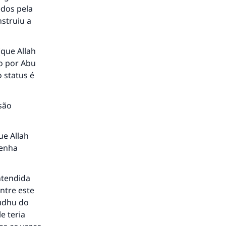
edos pela
nstruiu a
(que Allah
do por Abu
o status é
 são
ue Allah
tenha
ntendida
ntre este
Wudhu do
e teria