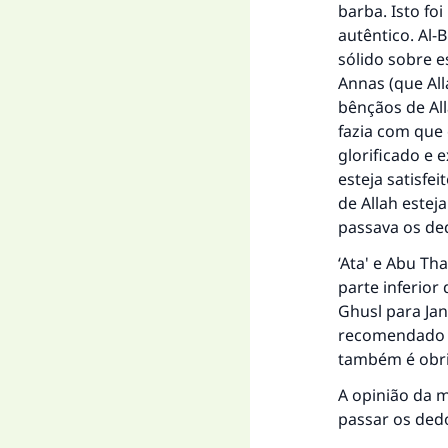
barba. Isto fo
autêntico. Al-
sólido sobre e
Annas (que All
bênçãos de Al
fazia com que 
glorificado e 
esteja satisfe
de Allah estej
passava os ded
‘Ata' e Abu Th
parte inferior
Ghusl para Ja
recomendado 
também é obri
A opinião da m
passar os ded