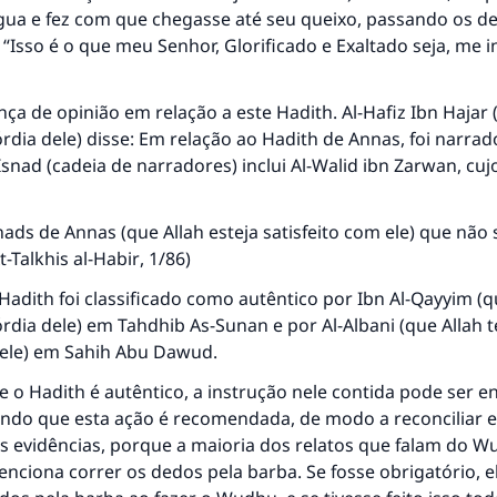
ua e fez com que chegasse até seu queixo, passando os d
: “Isso é o que meu Senhor, Glorificado e Exaltado seja, me i
ça de opinião em relação a este Hadith. Al-Hafiz Ibn Hajar 
rdia dele) disse: Em relação ao Hadith de Annas, foi narra
snad (cadeia de narradores) inclui Al-Walid ibn Zarwan, cuj
ads de Annas (que Allah esteja satisfeito com ele) que não
t-Talkhis al-Habir
, 1/86)
Hadith foi classificado como autêntico por Ibn Al-Qayyim (q
órdia dele) em
Tahdhib As-Sunan
e por Al-Albani (que Allah 
dele) em
Sahih Abu Dawud
.
o Hadith é autêntico, a instrução nele contida pode ser e
ando que esta ação é recomendada, de modo a reconciliar e
as evidências, porque a maioria dos relatos que falam do 
nciona correr os dedos pela barba. Se fosse obrigatório, el