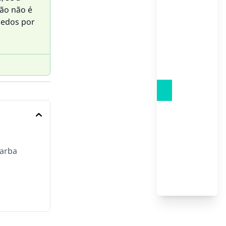
tão não é
dedos por
barba