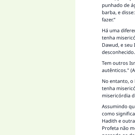
punhado de ág
barba, e disse
fazer.”
Há uma diferen
tenha misericó
Dawud, e seu I
desconhecido.
Tem outros Isn
autênticos." (
A
No entanto, o 
tenha miseric
misericórdia 
Assumindo que 
como signific
Hadith e outr
Profeta não me