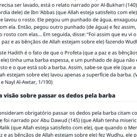
ecisa ser lavado, está o relato narrado por Al-Bukhari (140)
rdia dele) de Ibn ‘Abbas (que Allah esteja satisfeito com ele
 e lavou o rosto. Ele pegou um punhado de água, enxaguou
com ela. Então, pegou outro punhado (de água) e fez assim,
o rosto com elas… Em seguida, disse: “Foi assim que eu vi 
a paz e as bênçãos de Allah estejam sobre ele) fazendo Wud
ste Hadith é o fato de que o Profeta (que a paz e as bênçãos
 ele) tinha uma barba espessa, e um punhado de água não é
osto e o que está sob a barba. Assim, sabe-se que ele (que a
ah estejam sobre ele) lavou apenas a superfície da barba. (
, e
Nayl Al-Awtar
, 1/190)
a visão sobre passar os dedos pela barba
onsideram obrigatório passar os dedos pela barba citam 
e foi narrado por Abu Dawud (145) (que Allah tenha miseric
alik (que Allah esteja satisfeito com ele), que quando o Me
az e as bênçãos de Allah estejam sobre ele) fez Wudhu, ele