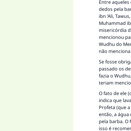
Entre aqueles
dedos pela bar
ibn ‘Ali, Tawus
Muhammad ibn ‘
misericórdia d
mencionou pas
Wudhu do Mensa
não menciona 
Se fosse obrig
passado os ded
fazia o Wudhu
teriam mencio
O fato de ele 
A 
indica que lav
Profeta (que a
então, a água 
pela barba. O 
"Q
isso é recomen