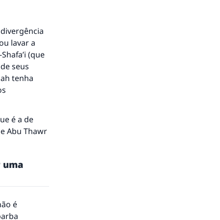
 divergência
ou lavar a
-Shafa’i (que
 de seus
lah tenha
os
que é a de
i e Abu Thawr
r uma
não é
barba