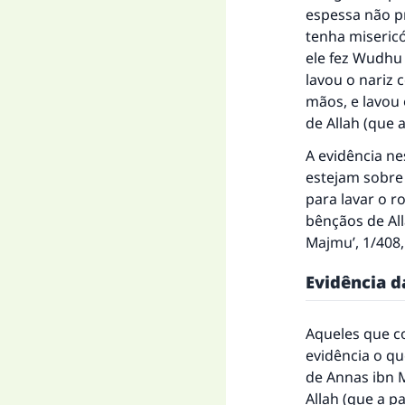
espessa não pr
tenha misericó
ele fez Wudhu
lavou o nariz 
mãos, e lavou 
de Allah (que 
A evidência ne
estejam sobre
para lavar o r
bênçãos de All
Majmu’
, 1/408
Evidência d
Aqueles que c
evidência o qu
de Annas ibn M
Allah (que a p