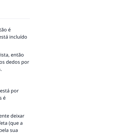
tão é
está incluído
ista, então
 os dedos por
.
 está por
s é
ente deixar
eta (que a
pela sua