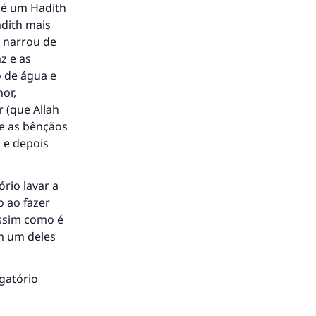
e é um Hadith
adith mais
) narrou de
z e as
o de água e
hor,
r (que Allah
 e as bênçãos
o e depois
ório lavar a
o ao fazer
assim como é
em um deles
igatório