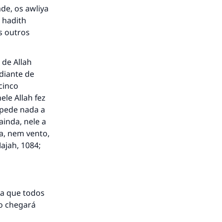
de, os awliya
 hadith
s outros
 de Allah
 diante de
 cinco
ele Allah fez
pede nada a
ainda, nele a
a, nem vento,
ajah, 1084;
ca que todos
ão chegará