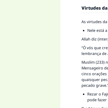
Virtudes da
As virtudes da
Nele está a
Allah diz (inte
“Ó vós que cre
lembrança de A
Muslim (233) n
Mensageiro de 
cinco orações
quaisquer pec
pecado grave.
Rezar o Fa
pode fazer