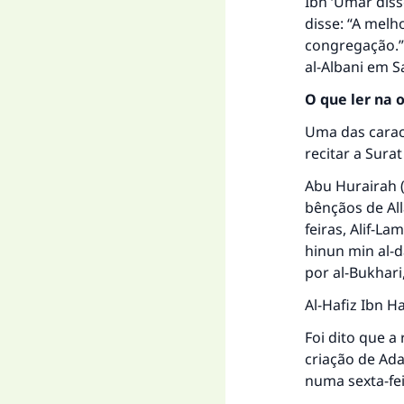
Ibn ‘Umar diss
disse: “A melh
congregação.”
al-Albani em
S
O que ler na o
Uma das caract
recitar a Sura
Abu Hurairah (
bênçãos de All
feiras, Alif-La
hinun min al-
por al-Bukhari
Al-Hafiz Ibn Ha
Foi dito que a
criação de Ad
numa sexta-fei