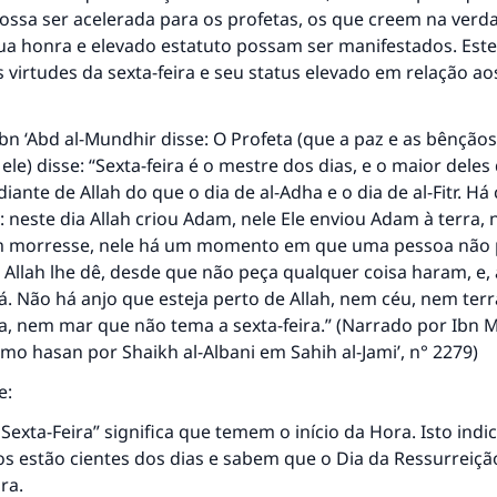
ssa ser acelerada para os profetas, os que creem na verda
sua honra e elevado estatuto possam ser manifestados. Este
CONTRIBUIR
 virtudes da sexta-feira e seu status elevado em relação ao
n ‘Abd al-Mundhir disse: O Profeta (que a paz e as bênçãos
ele) disse: “Sexta-feira é o mestre dos dias, e o maior deles
diante de Allah do que o dia de al-Adha e o dia de al-Fitr. Há
: neste dia Allah criou Adam, nele Ele enviou Adam à terra, n
 morresse, nele há um momento em que uma pessoa não 
 Allah lhe dê, desde que não peça qualquer coisa haram, e, 
 Não há anjo que esteja perto de Allah, nem céu, nem terr
 nem mar que não tema a sexta-feira.” (Narrado por Ibn M
como hasan por Shaikh al-Albani em
Sahih al-Jami’
, n° 2279)
e:
Sexta-Feira” significa que temem o início da Hora. Isto indi
os estão cientes dos dias e sabem que o Dia da Ressurreiç
ra.