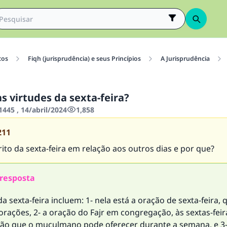
cos
Fiqh (jurisprudência) e seus Princípios
A Jurisprudência
s virtudes da sexta-feira?
445 , 14/abril/2024
1,858
211
ito da sexta-feira em relação aos outros dias e por que?
resposta
da sexta-feira incluem: 1- nela está a oração de sexta-feira, 
rações, 2- a oração do Fajr em congregação, às sextas-feira
ão que o muçulmano pode oferecer durante a semana, e 3