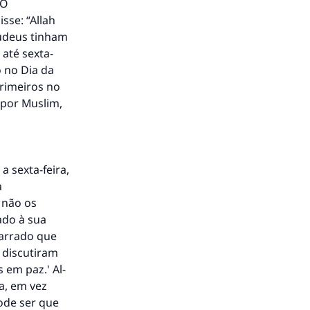
 O
sse: “Allah
judeus tinham
 até sexta-
o no Dia da
rimeiros no
 por Muslim,
a sexta-feira,
a
 não os
ado à sua
narrado que
 discutiram
 em paz.' Al-
a, em vez
pode ser que