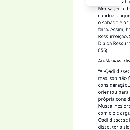
Abu Hurairah e
Mensageiro de 
conduziu aquel
o sábado e os 
feira. Assim, 
Ressurreição.
Dia da Ressur
856)
An-Nawawi dis
“Al-Qadi disse:
mas isso não f
consideração..
orientou para 
própria consid
Mussa lhes ord
com ele e argu
Qadi disse: se
disso, teria s