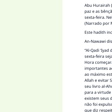
Abu Hurairah (
paz e as bênçã
sexta-feira. Ne
(Narrado por 
Este hadith in
An-Nawawi dis
“Al-Qadi ‘Iyad
sexta-feira se
Hora começará 
A 
importantes a
ao máximo este
Allah e evitar 
seu livro
al-Ah
para a virtude
"Q
existem seus d
não foi expuls
que diz respei