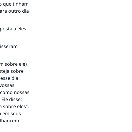
go que tinham
ara outro dia
posta a eles
disseram
m sobre ele)
steja sobre
nesse dia
 vossas
, como nossas
Ele disse:
a sobre eles”.
m em seus
Albani em