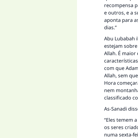
recompensa po
e outros, e a 
aponta para as
dias.”
Abu Lubabah ib
estejam sobre 
Allah. É maior 
características
com que Adam
Allah, sem que
Hora começará.
nem montanha,
classificado 
As-Sanadi diss
“Eles temem a 
os seres criad
numa sexta-fei