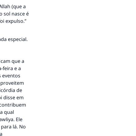
Allah (que a
o sol nasce é
foi expulso.”
ada especial.
ficam que a
-feira e a
s eventos
to.
aproveitem
icórdia de
bi disse em
 contribuem
la qual
á a
wliya. Ele
para lá. No
 a