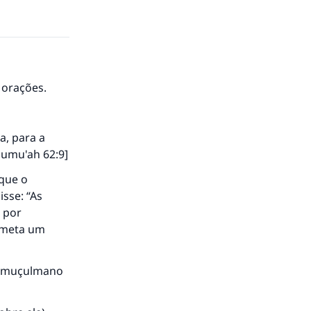
s orações.
a, para a
-Jumu'ah 62:9]
 que o
isse: “As
 por
ometa um
 o muçulmano