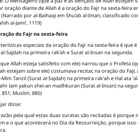
e: O Mensageiro (que a paz e as bênçãos de Allah estejam s
or oração diante de Allah é a oração do Fajr na sexta-feira 
 (Narrado por al-Baihaqi em
Shu’ab al-Iman
; classificado c
ahih al-Jami’
, 1119)
ração do Fajr na sexta-feira
erísticas especiais da oração do Fajr na sexta-feira é que 
t al-Sajdah na primeira rak’ah e Surat al-Insan na segunda.
que Allah esteja satisfeito com ele) narrou que o Profeta (q
ah estejam sobre ele) costumava recitar, na oração do Fajr, 
m-Mim Tanzil (Surat al-Sajdah) na primeira rak'ah e Hal ata 'al
dahr lam yakun shei-an madhkuran (Surat al-Insan) na segu
, 851; Muslim, 880)
jar disse:
 razão pela qual estas duas suratas são recitadas é porqu
am e o que acontecerá no Dia da Ressurreição, porque isso
ra.