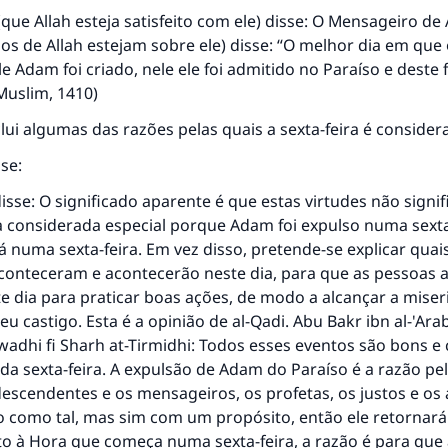
que Allah esteja satisfeito com ele) disse: O Mensageiro de 
os de Allah estejam sobre ele) disse: “O melhor dia em que 
le Adam foi criado, nele ele foi admitido no Paraíso e deste 
Muslim, 1410)
clui algumas das razões pelas quais a sexta-feira é consider
se:
 disse: O significado aparente é que estas virtudes não signi
ja considerada especial porque Adam foi expulso numa sexta
numa sexta-feira. Em vez disso, pretende-se explicar quai
resposta n° 110845 salvou um casamen
conteceram e acontecerão neste dia, para que as pessoas 
 dia para praticar boas ações, de modo a alcançar a miser
Ajude-nos a responder à Ummah
Seu castigo. Esta é a opinião de al-Qadi. Abu Bakr ibn al-'Ara
wadhi fi Sharh at-Tirmidhi
: Todos esses eventos são bons e
O Profeta ﷺ disse,
 da sexta-feira. A expulsão de Adam do Paraíso é a razão pe
uem quer que incentive outros a fazer o que é bom receber
mesma recompensa que aqueles que o fazem."
escendentes e os mensageiros, os profetas, os justos e os a
o como tal, mas sim com um propósito, então ele retornará 
(MUSLIM, 1893)
to à Hora que começa numa sexta-feira, a razão é para que