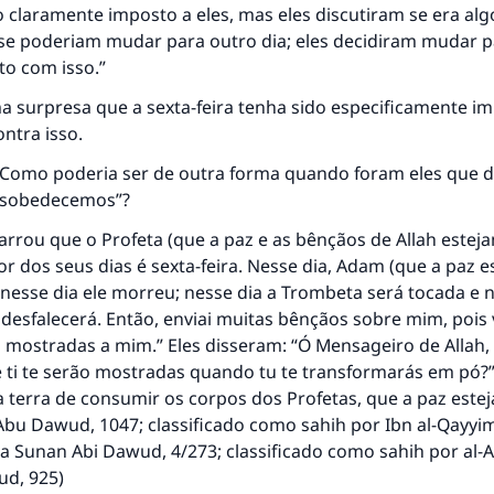
o claramente imposto a eles, mas eles discutiram se era al
 se poderiam mudar para outro dia; eles decidiram mudar p
to com isso.”
 surpresa que a sexta-feira tenha sido especificamente im
ontra isso.
e: Como poderia ser de outra forma quando foram eles que 
esobedecemos”?
rrou que o Profeta (que a paz e as bênçãos de Allah esteja
or dos seus dias é sexta-feira. Nesse dia, Adam (que a paz e
o; nesse dia ele morreu; nesse dia a Trombeta será tocada e 
 desfalecerá. Então, enviai muitas bênçãos sobre mim, pois
 mostradas a mim.” Eles disseram: “Ó Mensageiro de Allah
ti te serão mostradas quando tu te transformarás em pó?” 
 a terra de consumir os corpos dos Profetas, que a paz estej
Abu Dawud, 1047; classificado como sahih por Ibn al-Qayyi
na
Sunan Abi Dawud
, 4/273; classificado como sahih por al-
wud
, 925)