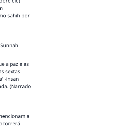
obre ele)
em
omo sahih por
é Sunnah
ue a paz e as
às sextas-
a'l-insan
nda. (Narrado
e mencionam a
 ocorrerá