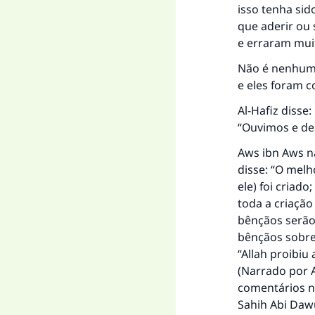
isso tenha sid
que aderir ou
e erraram mui
Não é nenhuma
e eles foram c
Al-Hafiz diss
“Ouvimos e d
Aws ibn Aws na
disse: “O melh
ele) foi criad
toda a criação
bênçãos serão
bênçãos sobre 
“Allah proibiu
(Narrado por 
comentários 
Sahih Abi Da