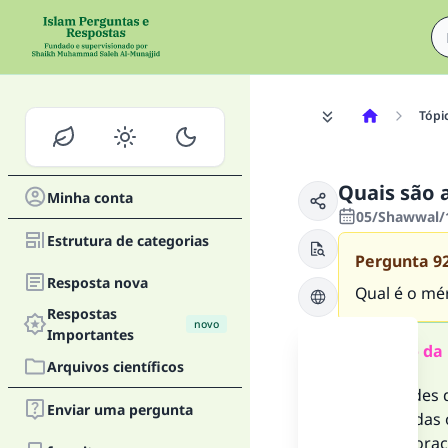
Tópi
Quais são a
Minha conta
05/Shawwal/1
Estrutura de categorias
Pergunta
9
Resposta nova
Qual é o mér
Respostas
novo
Importantes
Resumo da 
Arquivos científicos
As virtudes 
Enviar uma pergunta
melhor das o
melhor oraç