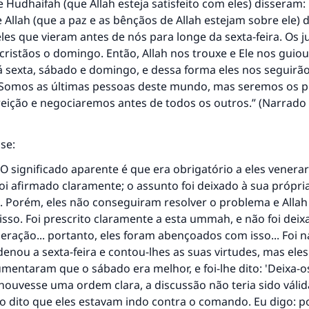
 Hudhaifah (que Allah esteja satisfeito com eles) disseram:
Allah (que a paz e as bênçãos de Allah estejam sobre ele) di
es que vieram antes de nós para longe da sexta-feira. Os 
cristãos o domingo. Então, Allah nos trouxe e Ele nos guiou
há sexta, sábado e domingo, e dessa forma eles nos seguirã
 Somos as últimas pessoas deste mundo, mas seremos os p
reição e negociaremos antes de todos os outros.” (Narrado
se:
 O significado aparente é que era obrigatório a eles venerar 
oi afirmado claramente; o assunto foi deixado à sua própri
. Porém, eles não conseguiram resolver o problema e Allah
isso. Foi prescrito claramente a esta ummah, e não foi deix
eração... portanto, eles foram abençoados com isso... Foi 
enou a sexta-feira e contou-lhes as suas virtudes, mas eles
mentaram que o sábado era melhor, e foi-lhe dito: 'Deixa-os
 houvesse uma ordem clara, a discussão não teria sido válid
ido dito que eles estavam indo contra o comando. Eu digo: 