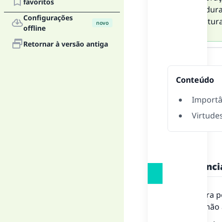
favoritos
morrer duran
Configurações
da sepultura
novo
offline
Retornar à versão antiga
Resposta
Conteúdo
Importâ
Virtudes
Importância
A Sexta-feira 
este dia e não