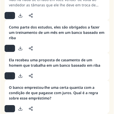
vendedor as tâmaras que ele lhe deve em troca de
dinares, desde que seja pelo preço de mercado atual.
Também não há nada de errado em adiar o pagamento
total ou parcial, porque ao vender as tâmaras por
dinares, não há estipulação de que a troca deva ocorrer
Como parte dos estudos, eles são obrigados a fazer
no local, antes das partes se separarem.
um treinamento de um mês em um banco baseado em
riba
Ela recebeu uma proposta de casamento de um
homem que trabalha em um banco baseado em riba
O banco emprestou-lhe uma certa quantia com a
condição de que pagasse com juros. Qual é a regra
sobre esse empréstimo?