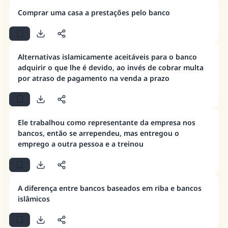
Comprar uma casa a prestações pelo banco
A resposta n° 110845 salvou um
casamento.
Alternativas islamicamente aceitáveis para o banco
adquirir o que lhe é devido, ao invés de cobrar multa
Ajude-nos a responder à Ummah
por atraso de pagamento na venda a prazo
O Profeta ﷺ disse,
"Quem quer que incentive outros a fazer o
que é bom receberá a mesma recompensa
que aqueles que o fazem."
Ele trabalhou como representante da empresa nos
bancos, então se arrependeu, mas entregou o
(MUSLIM, 1893)
emprego a outra pessoa e a treinou
CONTRIBUIR
A diferença entre bancos baseados em riba e bancos
islâmicos