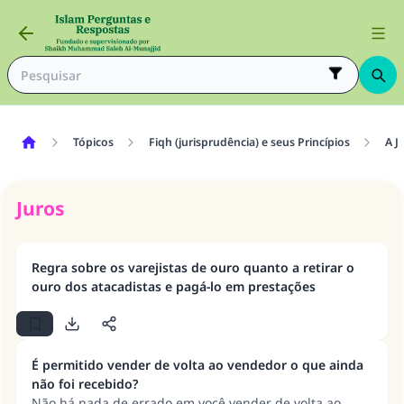
Tópicos
Fiqh (jurisprudência) e seus Princípios
A J
Juros
Regra sobre os varejistas de ouro quanto a retirar o
ouro dos atacadistas e pagá-lo em prestações
É permitido vender de volta ao vendedor o que ainda
não foi recebido?
Não há nada de errado em você vender de volta ao