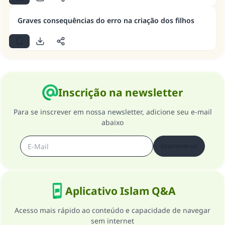
A resposta n° 110845 salvou um
Graves consequências do erro na criação dos filhos
casamento.
Ajude-nos a responder à Ummah
O Profeta ﷺ disse,
"Quem quer que incentive outros a fazer o
que é bom receberá a mesma recompensa
Inscrição na newsletter
que aqueles que o fazem."
Para se inscrever em nossa newsletter, adicione seu e-mail
(MUSLIM, 1893)
abaixo
Inscrever-se
CONTRIBUIR
Aplicativo Islam Q&A
Acesso mais rápido ao conteúdo e capacidade de navegar
sem internet