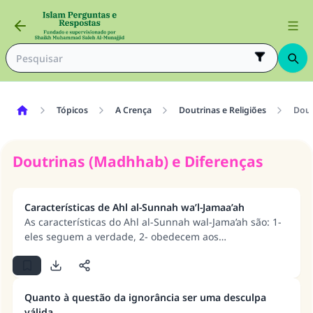
Tópicos
A Crença
Doutrinas e Religiões
Dout
Doutrinas (Madhhab) e Diferenças
Características de Ahl al-Sunnah wa’l-Jamaa’ah
As características do Ahl al-Sunnah wal-Jama’ah são: 1-
eles seguem a verdade, 2- obedecem aos
mandamentos de Allah, 3- serão vitoriosos até a Última
Hora, e 4- são pacientes e resistem aos outros com
paciência.
Quanto à questão da ignorância ser uma desculpa
válida