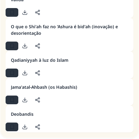
O que o Shi'ah faz no ‘Ashura é bid'ah (inovação) e
desorientação
A resposta n° 110845 salvou um
Qadianiyyah à luz do Islam
casamento.
Ajude-nos a responder à Ummah
Jama'atal-Ahbash (os Habashis)
O Profeta ﷺ disse,
"Quem quer que incentive outros a fazer o
que é bom receberá a mesma recompensa
que aqueles que o fazem."
Deobandis
(MUSLIM, 1893)