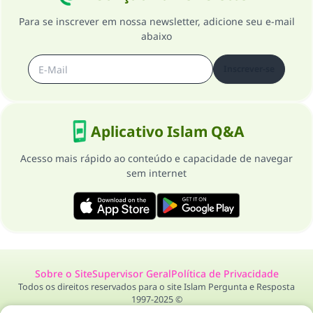
O Profeta ﷺ disse,
Para se inscrever em nossa newsletter, adicione seu e-mail
"Quem quer que incentive outros a fazer o
abaixo
que é bom receberá a mesma recompensa
que aqueles que o fazem."
Inscrever-se
(MUSLIM, 1893)
Aplicativo Islam Q&A
CONTRIBUIR
Acesso mais rápido ao conteúdo e capacidade de navegar
sem internet
Sobre o Site
Supervisor Geral
Política de Privacidade
Todos os direitos reservados para o site Islam Pergunta e Resposta
1997-2025 ©