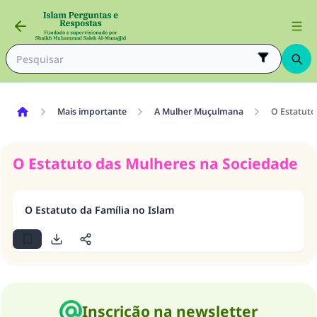
Mais importante
A Mulher Muçulmana
O Estatuto
O Estatuto das Mulheres na Sociedade
O Estatuto da Família no Islam
A resposta n° 110845 salvou um
casamento.
Inscrição na newsletter
Ajude-nos a responder à Ummah