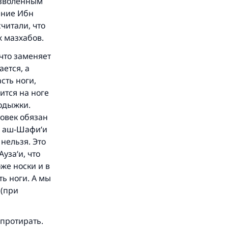
озволенным
ение Ибн
считали, что
 мазхабов.
 что заменяет
ается, а
сть ноги,
ится на ноге
лодыжки.
ловек обязан
е аш-Шафи‘и
 нельзя. Это
.
уза‘и, что
оже носки и в
ь ноги. А мы
 (при
 и
 протирать.