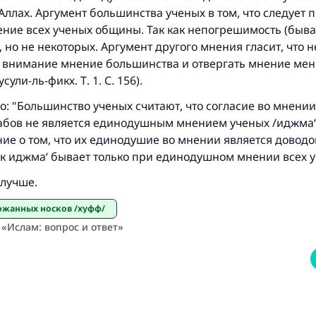
Аллах. Аргумент большинства ученых в том, что следует 
ние всех ученых общины. Так как непогрешимость (быва
, но не некоторых. Аргумент другого мнения гласит, что
 внимание мнение большинства и отвергать мнение ме
сули-ль-фикх. Т. 1. С. 156).
о: "Большинство ученых считают, что согласие во мнении
абов не является единодушным мнением ученых /иджма‘
ие о том, что их единодушие во мнении является доводо
ак иджма‘ бывает только при единодушном мнении всех у
 лучше.
кожанных носков /хуфф/
 «Ислам: вопрос и ответ»