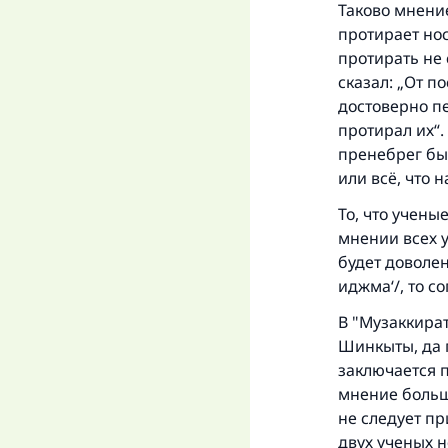
Таково мнение
протирает нос
протирать не 
сказал: „От п
достоверно пе
протирал их“.
пренебрег бы 
или всё, что н
То, что учены
мнении всех 
будет доволе
иджма‘/, то с
В "Музаккира
Шинкыты, да 
заключается 
мнение больши
не следует п
двух ученых н