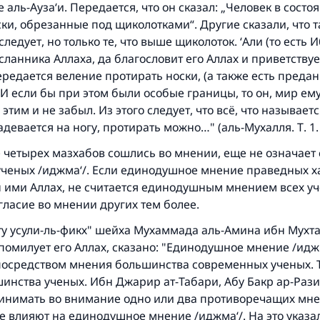
(МУСЛИМ, № 1893).
 аль-Ауза‘и. Передается, что он сказал: „Человек в сост
ки, обрезанные под щиколотками“. Другие сказали, что т
следует, но только те, что выше щиколоток. ‘Али (то есть 
Участвуйте сейчас!
осланника Аллаха, да благословит его Аллах и приветствуе
редается веление протирать носки, (а также есть предани
 И если бы при этом были особые границы, то он, мир ему
этим и не забыл. Из этого следует, что всё, что называет
адевается на ногу, протирать можно…" (аль-Мухалля. Т. 1. 
е четырех мазхабов сошлись во мнении, еще не означает 
ученых /иджма‘/. Если единодушное мнение праведных х
н ими Аллах, не считается единодушным мнением всех уч
огласие во мнении других тем более.
ту усули-ль-фикх" шейха Мухаммада аль-Амина ибн Мухт
помилует его Аллах, сказано: "Единодушное мнение /идж
посредством мнения большинства современных ученых. 
нства ученых. Ибн Джарир ат-Табари, Абу Бакр ар-Рази 
ринимать во внимание одно или два противоречащих мн
е влияют на единодушное мнение /иджма‘/. На это указа