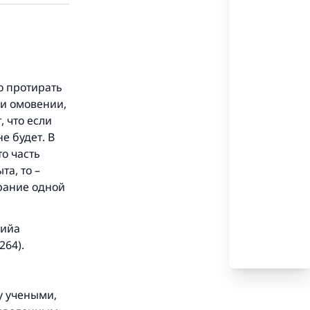
о протирать
ри омовении,
, что если
е будет. В
о часть
та, то –
рание одной
шийа
264).
у учеными,