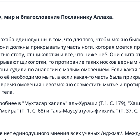
, мир и благословение Посланнику Аллаха.
зхаба единодушны в том, что для того, чтобы можно был
 они должны прикрывать ту часть ноги, которая моется п
стью стопу, от щиколотки и всё, что ниже неё. Они считают
рывают щиколотки, то протирание таких носков верным н
они судили по аналогии с малым омовением. Если какая-т
о её необходимо мыть, а если какая-то часть была прикры
о время омовения невозможно совместить мытье и проти
 тела.
обнее в "Мухтасар халиль" аль-Хураши (Т.1. С. 179), "Ха
мейра" (Т. 1. С. 68) и "аль-Маусу‘ату-ль-фикхийа" (Т. 37. С. 
се нет единодушного мнения всех ученых /иджма‘/. Межд