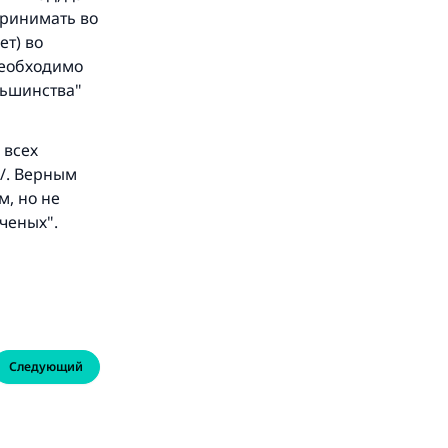
принимать во
ет) во
 необходимо
ньшинства"
 всех
/. Верным
м, но не
ченых".
Следующий