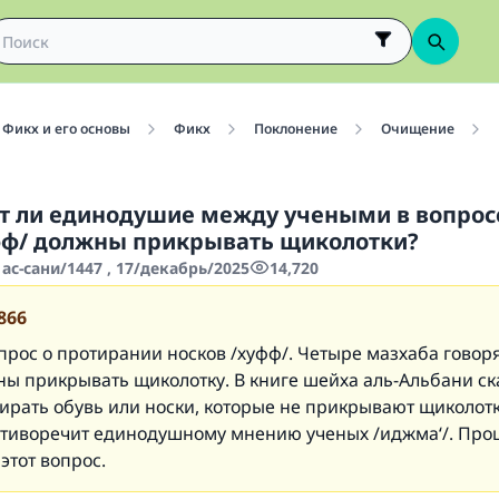
Фикх и его основы
Фикх
Поклонение
Очищение
т ли единодушие между учеными в вопросе
фф/ должны прикрывать щиколотки?
ас-сани/1447 , 17/декабрь/2025
14,720
866
прос о протирании носков /хуфф/. Четыре мазхаба говоря
ы прикрывать щиколотку. В книге шейха аль-Альбани ска
ирать обувь или носки, которые не прикрывают щиколотк
тиворечит единодушному мнению ученых /иджма‘/. Про
этот вопрос.