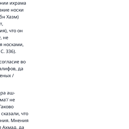
оянии ихрама
акие носки
Ибн Хазм)
т,
я), что он
, не
ся носками,
С. 336).
согласие во
алифов, да
еных /
ара аш-
ма‘/ не
Таково
сказали, что
ения. Мнения
л Ахмад, да