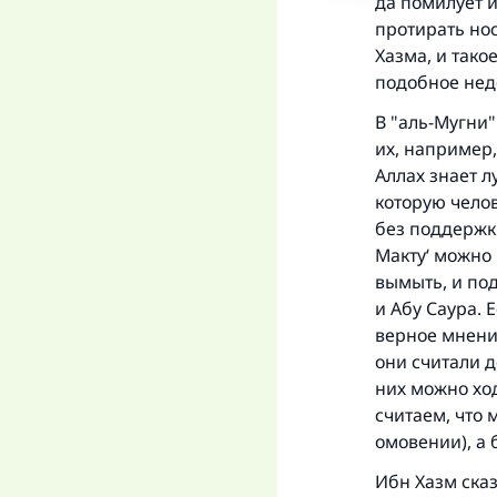
да помилует и
протирать но
Хазма, и тако
подобное нед
В "аль-Мугни"
их, например,
Аллах знает л
которую челов
без поддержки
Макту‘ можно 
вымыть, и по
и Абу Саура. 
верное мнение
они считали д
них можно хо
считаем, что 
«
омовении), а б
Ибн Хазм сказ