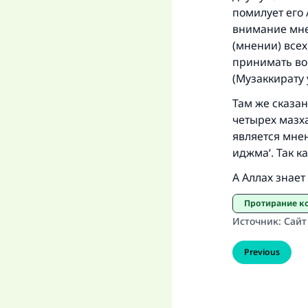
помилует его 
внимание мне
(мнении) всех
принимать во
(Музаккирату у
Там же сказан
четырех мазх
является мнен
иджма‘. Так к
А Аллах знает
Протирание 
Источник
:
Сайт
Previous