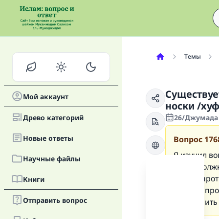
Темы
Существуе
Мой аккаунт
носки /ху
Древо категорий
26/Джумада 
Новые oтветы
Вопрос
176
Я изучил во
Научные файлы
носки должн
можно прот
Книги
мнение про
Отправить вопрос
разъяснить 