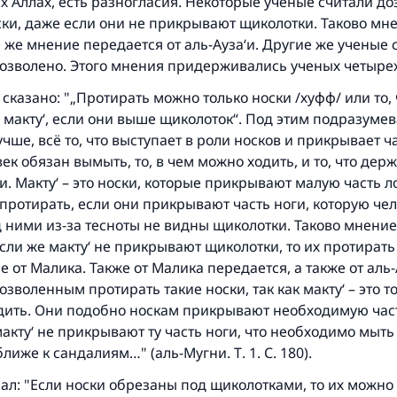
х Аллах, есть разногласия. Некоторые ученые считали д
ски, даже если они не прикрывают щиколотки. Таково мн
е же мнение передается от аль-Ауза‘и. Другие же ученые 
озволено. Этого мнения придерживались ученых четырех
 сказано: "„Протирать можно только носки /хуфф/ или то,
 макту‘, если они выше щиколоток“. Под этим подразумев
учше, всё то, что выступает в роли носков и прикрывает ча
ек обязан вымыть, то, в чем можно ходить, и то, что держ
. Макту‘ – это носки, которые прикрывают малую часть 
протирать, если они прикрывают часть ноги, которую че
д ними из-за тесноты не видны щиколотки. Таково мнени
Если же макту‘ не прикрывают щиколотки, то их протирать
Ответ № 110845 помог сохранить брак
 от Малика. Также от Малика передается, а также от аль-А
озволенным протирать такие носки, так как макту‘ – это т
Помогите нам предоставить ответы Умме
дить. Они подобно носкам прикрывают необходимую част
Посланник Аллаха, мир ему и благословение, сказал:
макту‘ не прикрывают ту часть ноги, что необходимо мыть
Указавшему на благое (полагается) такая же награда как
лиже к сандалиям…" (аль-Мугни. Т. 1. С. 180).
совершившему его»
ал: "Если носки обрезаны под щиколотками, то их можно