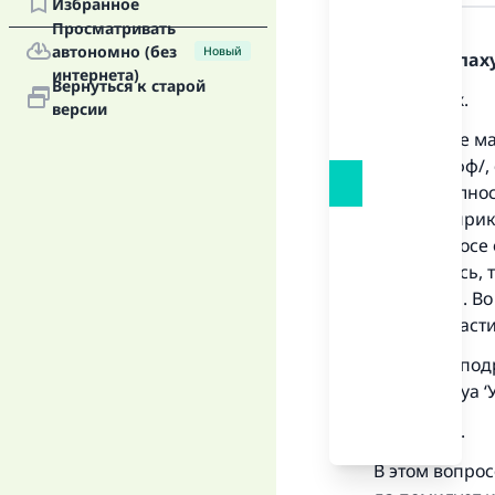
Избранное
Ответ
Просматривать
автономно (без
Новый
Хвала Аллаху
интернета)
Вернуться к старой
Во-первых.
версии
Все четыре ма
носки /хуфф/,
то есть полно
носки не прик
этом вопросе 
обнажилась, т
протирать. В
и той же части
Смотрите подр
Кальйуби уа ‘У
Во-вторых.
В этом вопро