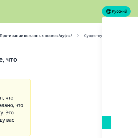
Русский
Протирание кожанных носков /хуфф/
Существует ли единодушие 
, что
т, что
зано, что
у. Это
шу вас