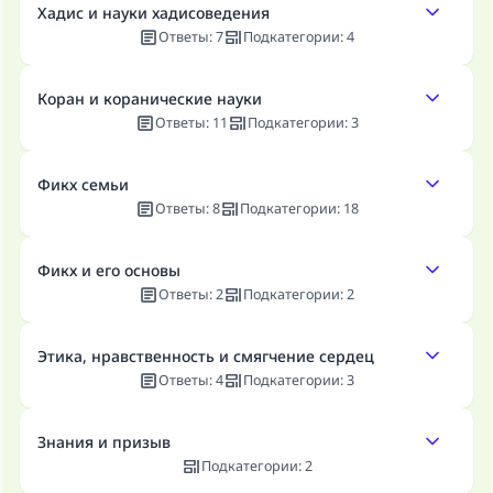
Хадис и науки хадисоведения
Ответы
:
7
Подкатегории
:
4
Коран и коранические науки
Ответы
:
11
Подкатегории
:
3
Фикх семьи
Ответы
:
8
Подкатегории
:
18
Фикх и его основы
Ответы
:
2
Подкатегории
:
2
Этика, нравственность и смягчение сердец
Ответы
:
4
Подкатегории
:
3
Ответ № 110845 помог сохранить
брак.
Знания и призыв
Подкатегории
:
2
Помогите нам предоставить ответы Умме