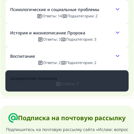
Посланник Аллаха, мир ему и
Психологические и социальные проблемы
благословение, сказал:
Ответы
:
14
Подкатегории
:
2
«Указавшему на благое (полагается) такая
же награда как и совершившему его»
История и жизнеописание Пророка
(МУСЛИМ, № 1893).
Ответы
:
3
Подкатегории
:
3
Воспитание
Участвуйте сейчас!
Ответы
:
2
Подкатегории
:
2
Шариатская политика
Ответы
:
7
Подписка на почтовую рассылку
Подпишитесь на почтовую рассылку сайта «Ислам: вопрос