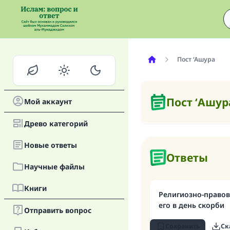
Пост ‘Ашура
Пост ‘Ашур
Мой аккаунт
Древо категорий
Новые oтветы
Ответы
Научные файлы
Книги
Религиозно-правов
его в день скорби
Отправить вопрос
Сохранить
Ск