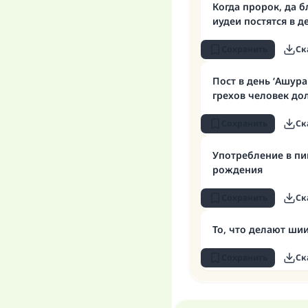
Когда пророк, да б
иудеи постятся в д
Сохранить
Ск
Пост в день ‘Ашур
грехов человек до
Сохранить
Ск
Употребление в пи
рождения
Сохранить
Ск
То, что делают ши
Сохранить
Ск