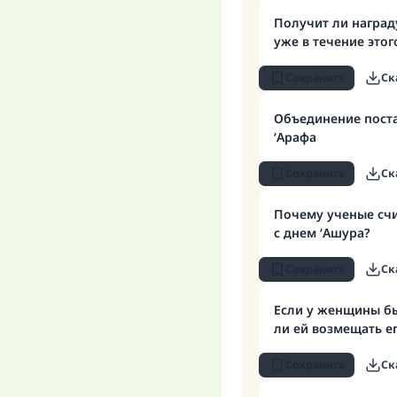
Получит ли награду
уже в течение этог
Сохранить
Ск
Объединение поста
«
‘Арафа
Сохранить
Ск
Почему ученые счи
с днем ‘Ашура?
Сохранить
Ск
Если у женщины бы
ли ей возмещать е
Сохранить
Ск