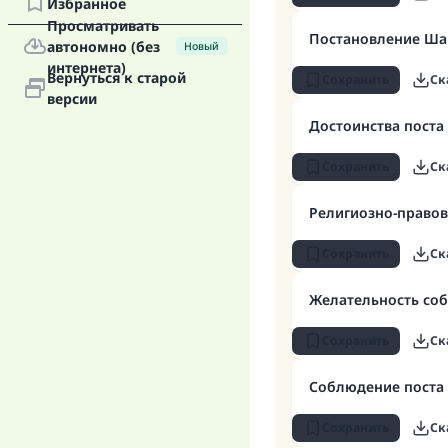
Избранное
Просматривать
Постановление Ша
автономно (без
Новый
интернета)
Вернуться к старой
Сохранить
Ск
версии
Достоинства поста 
Сохранить
Ск
Религиозно-правов
Сохранить
Ск
Желательность соб
Сохранить
Ск
Соблюдение поста 
Сохранить
Ск