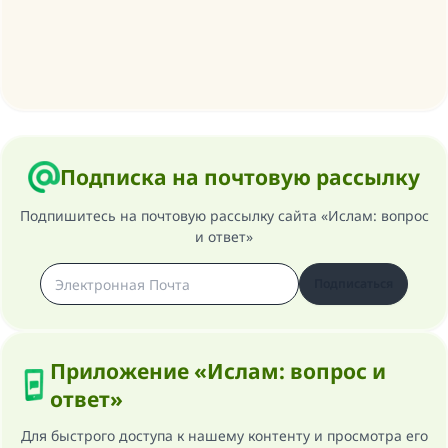
Ответ № 110845 помог сохранить
брак.
Помогите нам предоставить ответы Умме
Посланник Аллаха, мир ему и
благословение, сказал:
Подписка на почтовую рассылку
«Указавшему на благое (полагается) такая
же награда как и совершившему его»
Подпишитесь на почтовую рассылку сайта «Ислам: вопрос
(МУСЛИМ, № 1893).
и ответ»
Подписаться
Участвуйте сейчас!
Приложение «Ислам: вопрос и
ответ»
Для быстрого доступа к нашему контенту и просмотра его