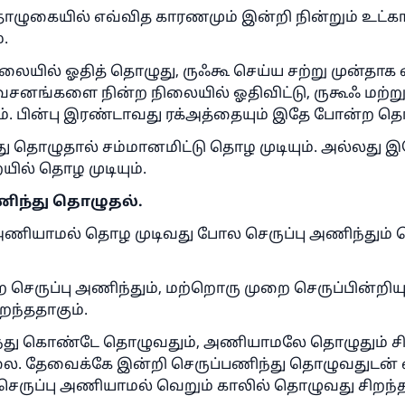
தொழுகையில் எவ்வித காரணமும் இன்றி நின்றும் உட்காந
.
ிலையில் ஓதித் தொழுது, ருஃகூ செய்ய சற்று முன்தாக எ
வசனங்களை நின்ற நிலையில் ஓதிவிட்டு, ருகூஃ மற்று
ும். பின்பு இரண்டாவது ரக்அத்தையும் இதே போன்ற தொழ
ந்து தொழுதால் சம்மானமிட்டு தொழ முடியும். அல்லது
யில் தொழ முடியும்.
ணிந்து தொழுதல்.
ு அணியாமல் தொழ முடிவது போல செருப்பு அணிந்தும
தில் எண் 110845 ஒரு திருமணத்தை
ை செருப்பு அணிந்தும், மற்றொரு முறை செருப்பின்றியு
காப்பாற்றியது
ந்ததாகும்.
்து கொண்டே தொழுவதும், அணியாமலே தொழுதும் சி
உம்மாவுக்கு பதிலளிக்க எங்களுக்கு உதவுங்கள்
ை. தேவைக்கே இன்றி செருப்பணிந்து தொழுவதுடன
செருப்பு அணியாமல் வெறும் காலில் தொழுவது சிறந்த
நபி ﷺ கூறினார்கள்: