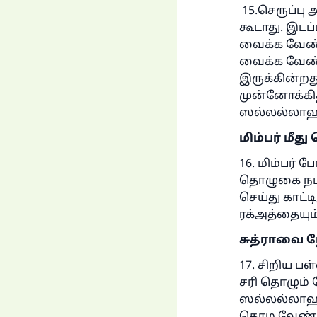
ந
15.செருப்பு
கூடாது. இடப
வைக்க வேண்ட
வைக்க வேண்ட
இருக்கின்ற
முன்னோக்கித
ஸல்லல்லாஹ
மிம்பர் மீத
16. மிம்பர் 
தொழுகை நடத்த
செய்து காட்ட
ரக்அத்தையும
சுத்ராவை 
17. சிறிய ப
சரி தொழும் 
ஸல்லல்லாஹு