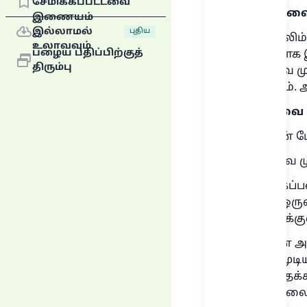
சேமிக்கப்பட்டவை
1.
கிப்லாவை
இணையம்
இல்லாமல்
புதிய
ஒரு முஸ்லி
உலாவவும்
பழைய பதிப்பிற்குத்
சரி, நபிலாக
திரும்பு
கிப்லாவை ம
ஒன்றாகும்.
கிப்லாவை 
* பயத்தின் ப
கிப்லாவை ம
* நோய், கப்
போதும், ஒர
முன்னோக்கு
* நபிலான அல
தக்பீரை முட
விரும்பத்தக
குற்றமில்லை