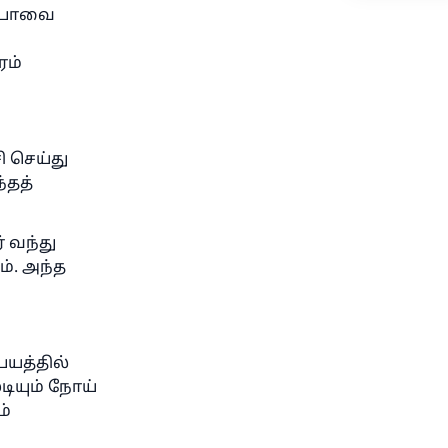
கஃபாவை
ரம்
 செய்து
்தத்
 வந்து
். அந்த
பயத்தில்
ியும் நோய்
ம்