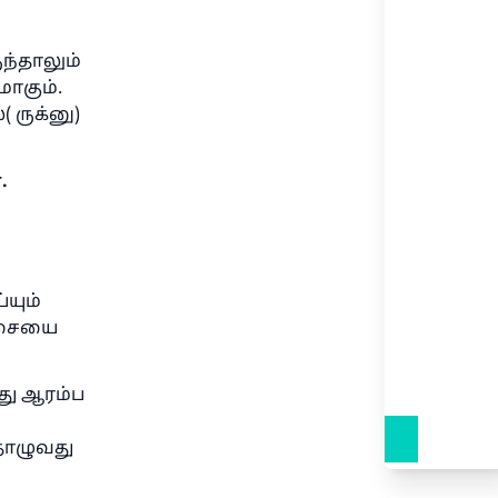
்தாலும்
ாகும்.
ருக்னு)
.
யும்
திசையை
து ஆரம்ப
 தொழுவது