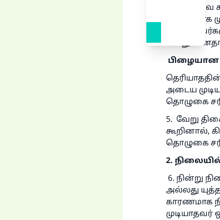
* கஃபாவை க
கிப்லாவாக ம
முடியாதவர்க
போதுமானதாக
பிழையான த
தெரியாததின
அடைய முடிய
தொழுகை சரி
5. வேறு திச
கூறினால், 
தொழுகை சரி
2.
நிலையில்
6. நின்று ந
அல்லது யுத
காரணமாக நின
முடியாதவர் ஒ