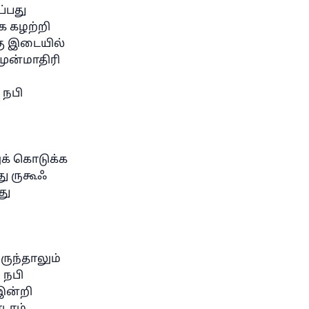
ன்
்பது
க கழற்றி
கு இடையில்
ுன்மாதிரி
 நபி
ுக் கொடுக்க
து ருகூஃ
து
ருந்தாலும்
 நபி
இன்றி