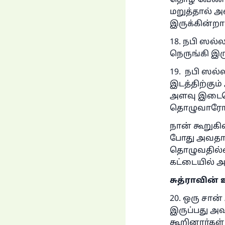
தொழ வேண்டாம
மறுத்தால் 
இருக்கின்றா
18. நபி ஸல
நெருங்கி இரு
19. நபி ஸல
இடத்திற்கும
அளவு இடைவெள
தொழுவாரோ க
நான் கூறுக
போது அவதான
தொழுவதில்
கட்டையில் 
சு
த்ராவின் 
20. ஒரு சான
இருப்பது அ
கூறினார்கள் 