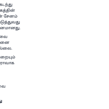
கடந்து
கத்தின்
ன் சேனம்
டுத்துவது
வீனமானது.
ராவை
அதனை
ல்லை.
்றையும்
த்ராவாக
அவை
ு