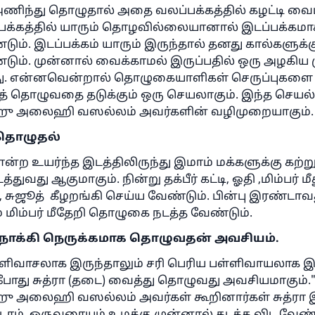
ன்மையின் பால் வழிகாட்டுபவருக்கு அதைச் செய்பவரி
 அணிந்து தொழுதால் அதை வலப்பக்கத்தில் கழட்டி வைப
நன்மைக்கு சமமான நன்மை கிடைக்கும்
்பக்கத்தில் யாரும் தொழவில்லையானால் இடப்பக்கமா
(முஸ்லிம்: 1893)
ும். இடப்பக்கம் யாரும் இருந்தால் தனது கால்களுக்
ும். முன்னால் வைக்காமல் இருப்பதில் ஒரு அழகிய ம
து. என்னவென்றால் தொழுகையாளிகள் செருப்புகளை
இப்போதே பங்களியுங்கள்
் தொழுவதை தடுக்கும் ஒரு செயலாகும். இந்த செயல்
ு அலைஹி வஸல்லம் அவர்களின் வழிமுறையாகும்.
ு தொழுதல்
போன்ற உயர்ந்த இடத்திலிருந்து இமாம் மக்களுக்கு கற்ற
ுவது ஆகுமாகும். நின்று தக்பீர் கட்டி, ஓதி ,மிம்பர் மீ
ி, சுஜூத் கீழறங்கி செய்ய வேண்டும். பின்பு இரண்டாவ
் மிம்பர் மீதேறி தொழுகை நடத்த வேண்டும்.
நோக்கி நெருக்கமாக தொழுவதன் அவசியம்.
ள்ளிவாசலாக இருந்தாலும் சரி பெரிய பள்ளிவாயலாக இ
போது சுத்ரா (தடை) வைத்து தொழுவது அவசியமாகும்."
 அலைஹி வஸல்லம் அவர்கள் கூறினார்கள் சுத்ரா 