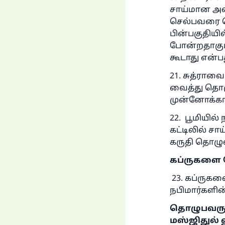
சாய்மான அள
செல்பவரை பொ
பின்பகுதியி
போன்றதாகும்
கூடாது என்
21. சுத்ராவ
வைத்து தொழ
முன்னோக்கா
22. பூமியில்
கட்டிலில் ச
கருதி தொழுவ
கப்ருகளை 
23. கப்ருக
நபிமார்களின
தொழுபவருக்
மஸ்ஜிதுல் 