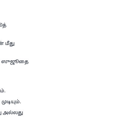
த்
 மீது
ல் ஸுஜூதை
்.
ுடியும்.
ு அல்லது