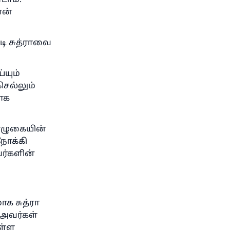
டாம்.
ான்
ி சுத்ராவை
யும்
செல்லும்
ாக
ொழுகையின்
நோக்கி
்களின்
ாக சுத்ரா
அவர்கள்
ுள்ள