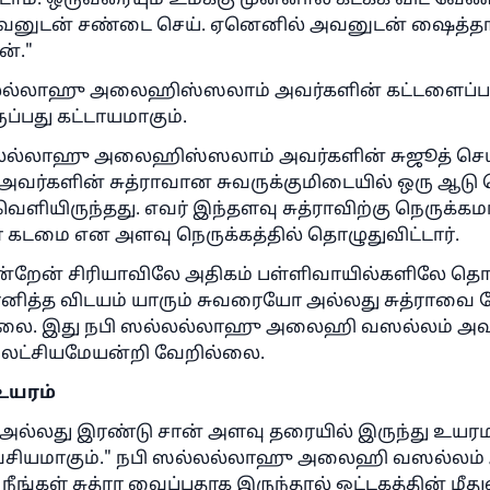
். ஒருவரையும் உமக்கு முன்னால் கடக்க விட வேண்
அவனுடன் சண்டை செய். ஏனெனில் அவனுடன் ஷைத்த
ன்."
்லல்லாஹு அலைஹிஸ்ஸலாம் அவர்களின் கட்டளைப்பட
ப்பது கட்டாயமாகும்.
்லல்லாஹு அலைஹிஸ்ஸலாம் அவர்களின் சுஜூத் செய்
் அவர்களின் சுத்ராவான சுவருக்குமிடையில் ஒரு ஆடு 
ியிருந்தது. எவர் இந்தளவு சுத்ராவிற்கு நெருக்கம
டமை என அளவு நெருக்கத்தில் தொழுதுவிட்டார்.
ின்றேன் சிரியாவிலே அதிகம் பள்ளிவாயில்களிலே த
ித்த விடயம் யாரும் சுவரையோ அல்லது சுத்ராவை 
லை. இது நபி ஸல்லல்லாஹு அலைஹி வஸல்லம் அவர
அலட்சியமேயன்றி வேறில்லை.
உயரம்
் அல்லது இரண்டு சான் அளவு தரையில் இருந்து உயரம
வசியமாகும்." நபி ஸல்லல்லாஹு அலைஹி வஸல்லம் 
நீங்கள் சுத்ரா வைப்பதாக இருந்தால் ஒட்டகத்தின் மீத