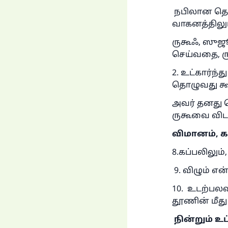
நபிலான தொழு
வாகனத்திலும
ருகூஃ, ஸுஜ
செய்வதை, ரு
2. உட்கார்ந
தொழுவது கூ
அவர் தனது 
ருகூவை விட 
விமானம்
,
க
8.கப்பலிலும
9. விழும் எ
10. உடற்பலவ
தூணின் மீது
நின்றும் உட்