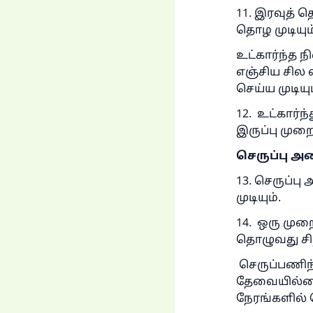
11. இரவுத் 
தொழ முடியும்
உட்கார்ந்த ந
எஞ்சிய சில 
செய்ய முடிய
12. உட்கார்
இருப்பு முறை
செருப்பு அ
13. செருப்ப
முடியும்.
ப
14. ஒரு முற
தொழுவது சிற
செருப்பணிந
தேவையில்ல
நேரங்களில் 