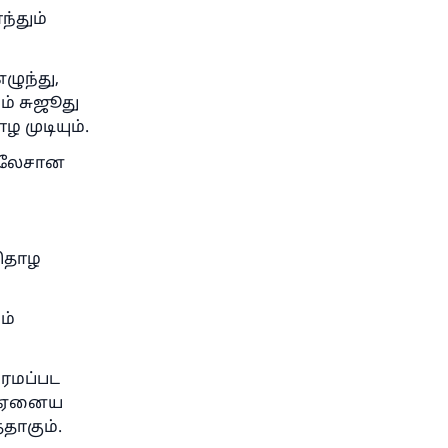
்தும்
ழுந்து,
ம் சுஜூது
 முடியும்.
 இலேசான
் தொழ
க்
ம்
ரமப்பட
் ஏனைய
தாகும்.