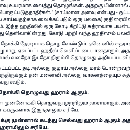
வு உயரமாக வைத்து தொழுங்கள். அதற்கு பின்னால் 
ருட்படுத்தாதீர்கள்." (சாய்மான அளவு என்பது - ஒட்ட
ல் சாய்வதற்காக வைக்கப்படும் ஒரு பலகை) குதிரையி
. இந்த ஹதீஸில் ஒரு கோடி கீறிட்டு சுத்ராவாக பயன்ப
பது தெளிவாகின்றது. கோடு பற்றி வந்த ஹதீஸும் பல
ை நோக்கி நேரடியாக தொழ வேண்டும். ஏனெனில் சுத்
ுமாறு ஏவப்பட்ட ஹதீஸ் வெளிப்படையானதாகும். 
மல் வலதோ இடதோ திரும்பி தொழுவது அறியப்படவி
 நட்டப்பட்ட தடி அல்லது குழாய் அல்லது மரம் போன்றவற
ாய்ந்திருக்கும் தன் மனைவி அல்லது வாகனத்தையும் சு
து கூடும்.
நோக்கி தொழுவது ஹராம் ஆகும்.
ளை முன்னோக்கி தொழுவது முற்றிலும் ஹராமாகும். 
் கப்ருகளாக இருந்தாலும் சரியே.
கு முன்னால் கடந்து செல்வது ஹராம் ஆகும் அத
ஹராமிலும் சரியே.