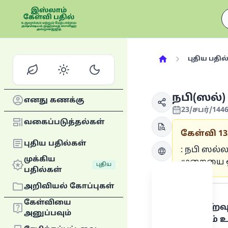
புதிய பதில
நபி(ஸல்
எனது கணக்கு
23/சபர்/144
வகைப்படுத்தல்கள்
கேள்வி
13
புதிய பதில்கள்
: நபி ஸல
முக்கிய
முறையை ஒழ
புதிய
பதில்கள்
பதில்
அறிவியல் கோப்புகள்
கேள்வியை
அல்லாஹ்வுக
அனுப்பவும்
சாந்தியும் 