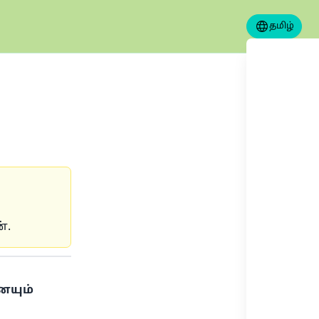
தமிழ்
்.
ையும்