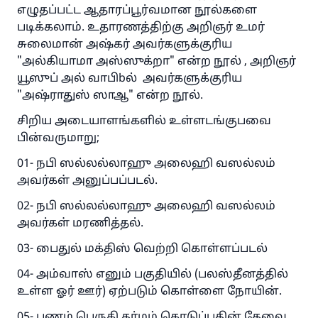
எழுதப்பட்ட ஆதாரப்பூர்வமான நூல்களை
படிக்கலாம்‌. உதாரணத்திற்கு அறிஞர் உமர்
சுலைமான் அஷ்கர் அவர்களுக்குரிய
"அல்கியாமா அஸ்ஸுக்றா" என்ற நூல் , அறிஞர்
யூஸுப் அல் வாபிbல் அவர்களுக்குரிய
"அஷ்ராதுஸ் ஸாஆ" என்ற நூல்.
சிறிய அடையாளங்களில் உள்ளடங்குபவை
பின்வருமாறு;
01- நபி ஸல்லல்லாஹு அலைஹி வஸல்லம்
அவர்கள் அனுப்பப்படல்.
02- நபி ஸல்லல்லாஹு அலைஹி வஸல்லம்
அவர்கள் மரணித்தல்.
03- பைதுல் மக்திஸ் வெற்றி கொள்ளப்படல்
04- அம்வாஸ் எனும் பகுதியில் (பலஸ்தீனத்தில்
உள்ள ஓர் ஊர்) ஏற்படும் கொள்ளை நோயின்.
05- பணம் பெருகி தர்மம் கொடுப்பதின் தேவை