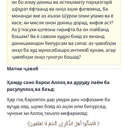
ки бо илму дониш ва истиқомату парҳезгорӣ
шӯҳрат ёфтаанд ва онҳо аҳли фатвоянд, ба
монанди яке аз аъзои Шӯрои олии уламо ва ё
касе, ки мисли онон дониш дорад, кифоя аст?
Аз ӯ посухи қотеона гирифта ба он пойбанд
бошам? Ва ё саволи худро бояд аз якчанд
донишмандон бипурсам ва сипас аз ҷавобҳои
онҳо ба худ муносибашро интихоб кунам, агар
ҷавобҳои онҳо гуногун бошад?
Матни ҷавоб
Ҳамду сано барои Аллоҳ ва дуруду паём ба
расулуллоҳ ва баъд:
Ҳар гоҳ бароятон дар умури дин нофаҳмие ба
вуҷуд ояд, шумо бояд аз аҳли илм бипурсед,
Make an impact on millions of lives
чуноне ки Аллоҳ таъоло мефармояд:
with your contribution today
فَاسْأَلُوا أَهْلَ الذِّكْرِ إِن كُنتُمْ لَا تَعْلَمُونَ