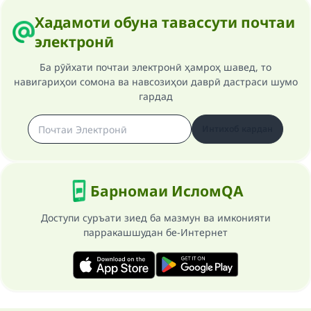
Хадамоти обуна тавассути почтаи
электронӣ
Ба рӯйхати почтаи электронӣ ҳамроҳ шавед, то
навигариҳои сомона ва навсозиҳои даврӣ дастраси шумо
гардад
Интихоб кардан
Барномаи ИсломQA
Доступи суръати зиед ба мазмун ва имконияти
парракашшудан бе-Интернет