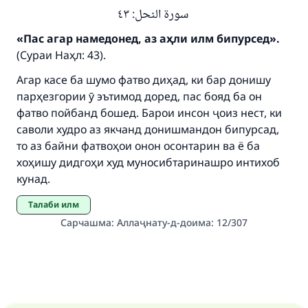
سورة النحل: ٤٣
Your support is crucial for our mission.
«Пас агар намедонед, аз аҳли илм бипурсед».
The Prophet (ﷺ) said:
(Сураи Наҳл: 43).
"A person who leads others to doing what is
good will earn the same reward as those who
Агар касе ба шумо фатво диҳад, ки бар донишу
do it."
парҳезгории ӯ эътимод доред, пас бояд ба он
(MUSLIM, 1893)
фатво пойбанд бошед. Барои инсон ҷоиз нест, ки
саволи худро аз якчанд донишмандон бипурсад,
то аз байни фатвоҳои онон осонтарин ва ё ба
хоҳишу дидгоҳи худ муносибтаринашро интихоб
Support IslamQA
кунад.
Талаби илм
Сарчашма
:
Аллаҷнату-д-доима: 12/307