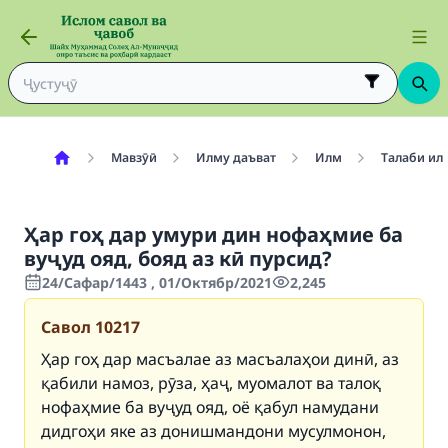
Мавзӯӣ
Илму даъват
Илм
Талаби ил
Ҳар гоҳ дар умури дин нофаҳмие ба
вуҷуд ояд, бояд аз кӣ пурсид?
24/Сафар/1443 , 01/Октябр/2021
2,245
Савол
10217
Ҳар гоҳ дар масъалае аз масъалаҳои динӣ, аз
қабили намоз, рӯза, ҳаҷ, муомалот ва талоқ
нофаҳмие ба вуҷуд ояд, оё қабул намудани
дидгоҳи яке аз донишмандони мусулмонон,