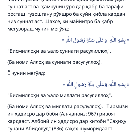
суннат аст ва ҳамчунин ӯро дар қабр ба тарафи
росташ гузоштану рӯяшро ба суйи қибла кардан
низ суннат аст. Шахсе, ки маййитро ба қабр
мегузорад, чунин мегӯяд:
بِسْمِ اللهِ، وَعَلَى سُنَّةِ رَسُولِ اللهِ
"Бисмиллоҳи ва ъало суннати расулиллоҳ".
(Ба номи Аллоҳ ва суннати расулуллоҳ).
Ё чунин мегӯяд:
بِسْمِ اللهِ، وَعَلَى مِلَّةِ رَسُولِ اللهِ
"Бисмиллоҳи ва ъало миллати расулиллоҳ".
(Ба номи Аллоҳ ва миллати расулуллоҳ). Тирмизӣ
ин ҳадисро дар боби (Ал-ҷаноиз: 967) ривоят
кардааст. Албонӣ ин ҳадисро дар китоби "Саҳиҳу
сунани Абидовуд" (836) саҳеҳ шуморидааст.