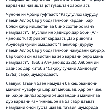
кардан ва навиштаҷот гузоштан ҳаром аст.
Чуноне ки Ҷобир гуфтааст: "Расулуллоҳ (дуруду
паёми Аллоҳ бар ӯ бод) гаҷкорӣ кардан, бар
болои қабр нишастан ва бино сохтанро манъ
намудааст". Муслим ин ҳадисро дар боби (Ал-
ҷаноиз: 1610) ривоят кардааст. Дар ривояти
Абудовуд чунин омадааст: "Паёмбар (дуруду
паёми Аллоҳ бар ӯ бод) гаҷкорӣ намудани қабрҳо,
бар болои он навистан ва зер кардани онро манъ
намудааст". (Боби Ал-ҷаноиз: 3226). Албонӣ ин
ҳадисро дар китоби "Саҳиҳу сунани Абидовуд"
(2763) саҳеҳ шуморидааст.
Саввум: Таъзия баён намудан ба хешовандони
маййит мувофиқи шариат мебошад. Ҳар он чизе,
ки баҳри дилбардории хешовандони маййит ва
дур кардани ғамгиниашон ва ба сабр даъват
намудани онон гуфта шавад, таъзия шуморида