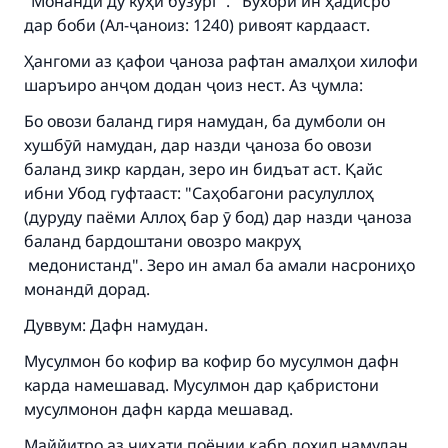
"Монанди ду кӯҳи бузург". Бухорӣ ин ҳадисро
дар боби (Ал-ҷаноиз: 1240) ривоят кардааст.
Ҳангоми аз қафои ҷаноза рафтан амалҳои хилофи
шаръиро анҷом додан ҷоиз нест. Аз ҷумла:
Бо овози баланд гиря намудан, ба думболи он
хушбӯӣ намудан, дар назди ҷаноза бо овози
баланд зикр кардан, зеро ин бидъат аст. Қайс
ибни Убод гуфтааст: "Саҳобагони расулуллоҳ
(дуруду паёми Аллоҳ бар ӯ бод) дар назди ҷаноза
баланд бардоштани овозро макруҳ
медонистанд". Зеро ин амал ба амали насрониҳо
монандӣ дорад.
Дуввум: Дафн намудан.
Мусулмон бо кофир ва кофир бо мусулмон дафн
карда намешавад. Мусулмон дар қабристони
мусулмонон дафн карда мешавад.
Маййитро аз ҷиҳати поёнии қабр дохил намудан