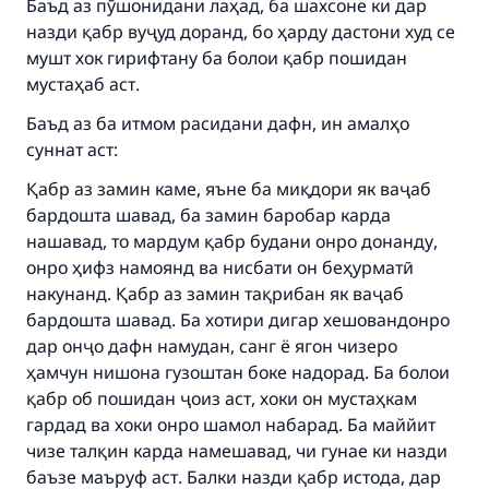
Баъд аз пӯшонидани лаҳад, ба шахсоне ки дар
назди қабр вуҷуд доранд, бо ҳарду дастони худ се
мушт хок гирифтану ба болои қабр пошидан
мустаҳаб аст.
Баъд аз ба итмом расидани дафн, ин амалҳо
суннат аст:
Қабр аз замин каме, яъне ба миқдори як ваҷаб
бардошта шавад, ба замин баробар карда
нашавад, то мардум қабр будани онро донанду,
Make an impact on millions of lives
онро ҳифз намоянд ва нисбати он беҳурматӣ
накунанд. Қабр аз замин тақрибан як ваҷаб
with your contribution today
бардошта шавад. Ба хотири дигар хешовандонро
дар онҷо дафн намудан, санг ё ягон чизеро
Your support is crucial for our mission.
ҳамчун нишона гузоштан боке надорад. Ба болои
The Prophet (ﷺ) said:
қабр об пошидан ҷоиз аст, хоки он мустаҳкам
"A person who leads others to doing what is
гардад ва хоки онро шамол набарад. Ба маййит
good will earn the same reward as those who
чизе талқин карда намешавад, чи гунае ки назди
do it."
баъзе маъруф аст. Балки назди қабр истода, дар