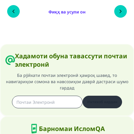
Фиқҳ ва усули он
Хадамоти обуна тавассути почтаи
электронӣ
Ба рӯйхати почтаи электронӣ ҳамроҳ шавед, то
навигариҳои сомона ва навсозиҳои даврӣ дастраси шумо
гардад
Интихоб кардан
Барномаи ИсломQA