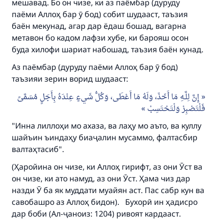
мешавад. Бо он чизе, ки аз паёмбар (дуруду
паёми Аллоҳ бар ӯ бод) собит шудааст, таъзия
баён мекунад, агар дар ёдаш бошад, вагарна
метавон бо кадом лафзи хубе, ки барояш осон
буда хилофи шариат набошад, таъзия баён кунад.
Аз паёмбар (дуруду паёми Аллоҳ бар ӯ бод)
таъзияи зерин ворид шудааст:
إِنَّ لِلَّـهِ مَا أَخَذَ، وَلَهُ مَا أَعْطَى، وَكُلُّ شَيءٍ عِنْدَهُ بِأَجَلٍ مُسَمَّىً
فَلْتَصْبِرْ وَلْتَحْتَسِبْ
"Инна лиллоҳи мо ахаза, ва лаҳу мо аъто, ва куллу
шайъин ъиндаҳу биаҷалин мусаммо, фалтасбир
валтаҳтасиб".
(Ҳаройина он чизе, ки Аллоҳ гирифт, аз они Ӯст ва
он чизе, ки ато намуд, аз они Ӯст. Ҳама чиз дар
назди Ӯ ба як муддати муайян аст. Пас сабр кун ва
савобашро аз Аллоҳ бидон). Бухорӣ ин ҳадисро
дар боби (Ал-ҷаноиз: 1204) ривоят кардааст.