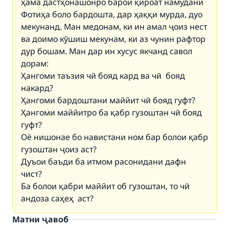
ҳама дастҳонашонро барои қироат намудани
Фотиҳа боло бардошта, дар ҳаққи мурда, дуо
мекунанд. Ман медонам, ки ин амал ҷоиз нест
ва доимо кӯшиш мекунам, ки аз чунин рафтор
дур бошам. Ман дар ин хусус якчанд савол
дорам:
Ҳангоми таъзия чӣ бояд кард ва чӣ бояд
накард?
Ҳангоми бардоштани маййит чӣ бояд гуфт?
Ҳангоми маййитро ба қабр гузоштан чӣ бояд
гуфт?
Оё нишонае бо навистани ном бар болои қабр
гузоштан ҷоиз аст?
Дуъои баъди ба итмом расонидани дафн
чист?
Ба болои қабри маййит об гузоштан, то чӣ
андоза саҳеҳ аст?
Матни ҷавоб