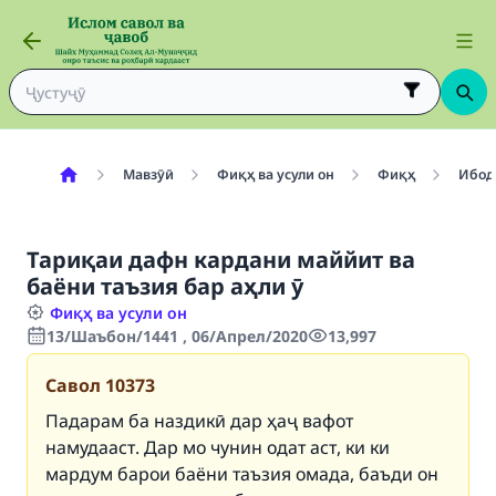
Мавзӯӣ
Фиқҳ ва усули он
Фиқҳ
Ибод
Тариқаи дафн кардани маййит ва
баёни таъзия бар аҳли ӯ
Фиқҳ ва усули он
13/Шаъбон/1441 , 06/Апрел/2020
13,997
Савол
10373
Падарам ба наздикӣ дар ҳаҷ вафот
намудааст. Дар мо чунин одат аст, ки ки
мардум барои баёни таъзия омада, баъди он