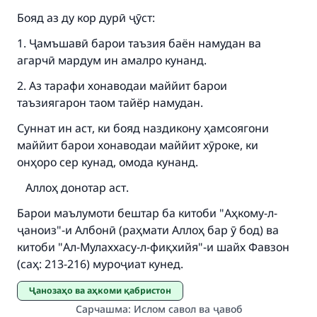
Бояд аз ду кор дурӣ ҷӯст:
1. Ҷамъшавӣ барои таъзия баён намудан ва
агарчӣ мардум ин амалро кунанд.
2. Аз тарафи хонаводаи маййит барои
таъзиягарон таом тайёр намудан.
Суннат ин аст, ки бояд наздикону ҳамсоягони
маййит барои хонаводаи маййит хӯроке, ки
онҳоро сер кунад, омода кунанд.
Аллоҳ донотар аст.
Барои маълумоти бештар ба китоби "Аҳкому-л-
ҷаноиз"-и Албонӣ (раҳмати Аллоҳ бар ӯ бод) ва
китоби "Ал-Мулаххасу-л-фиқхийя"-и шайх Фавзон
(саҳ: 213-216) муроҷиат кунед.
Ҷанозаҳо ва аҳкоми қабристон
Сарчашма
:
Ислом савол ва ҷавоб