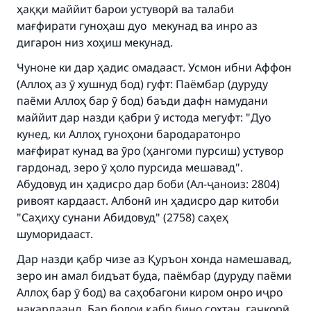
ҳаққи маййит барои устуворӣ ва талаби
(MUSLIM, 1893)
мағфирати гуноҳаш дуо мекунад ва инро аз
дигарон низ хоҳиш мекунад.
Support IslamQA
Чуноне ки дар ҳадис омадааст. Усмон ибни Аффон
(Аллоҳ аз ӯ хушнуд бод) гуфт: Паёмбар (дуруду
паёми Аллоҳ бар ӯ бод) баъди дафн намудани
маййит дар назди қабри ӯ истода мегуфт: "Дуо
кунед, ки Аллоҳ гуноҳони бародаратонро
мағфират кунад ва ӯро (ҳангоми пурсиш) устувор
гардонад, зеро ӯ ҳоло пурсида мешавад".
Абудовуд ин ҳадисро дар боби (Ал-ҷаноиз: 2804)
ривоят кардааст. Албонӣ ин ҳадисро дар китоби
"Саҳиҳу сунани Абидовуд" (2758) саҳеҳ
шуморидааст.
Дар назди қабр чизе аз Қуръон хонда намешавад,
зеро ин амал бидъат буда, паёмбар (дуруду паёми
Аллоҳ бар ӯ бод) ва саҳобагони киром онро иҷро
накардаанд. Бар болои қабр бино сохтан, гаҷкорӣ