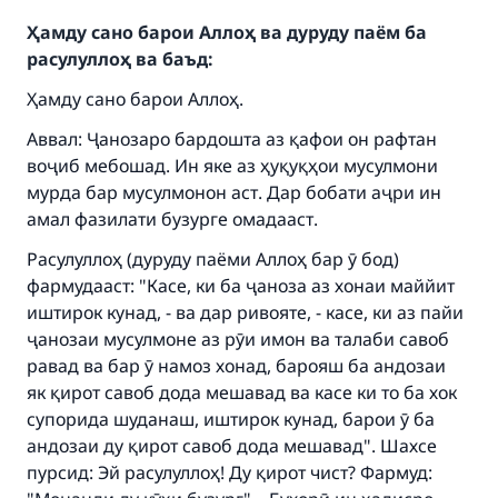
Ҳамду сано барои Аллоҳ ва дуруду паём ба
расулуллоҳ ва баъд:
Ҳамду сано барои Аллоҳ.
Аввал: Ҷанозаро бардошта аз қафои он рафтан
воҷиб мебошад. Ин яке аз ҳуқуқҳои мусулмони
мурда бар мусулмонон аст. Дар бобати аҷри ин
амал фазилати бузурге омадааст.
Расулуллоҳ (дуруду паёми Аллоҳ бар ӯ бод)
фармудааст: "Касе, ки ба ҷаноза аз хонаи маййит
иштирок кунад, - ва дар ривояте, - касе, ки аз пайи
ҷанозаи мусулмоне аз рӯи имон ва талаби савоб
равад ва бар ӯ намоз хонад, барояш ба андозаи
як қирот савоб дода мешавад ва касе ки то ба хок
супорида шуданаш, иштирок кунад, барои ӯ ба
андозаи ду қирот савоб дода мешавад". Шахсе
пурсид: Эй расулуллоҳ! Ду қирот чист? Фармуд: