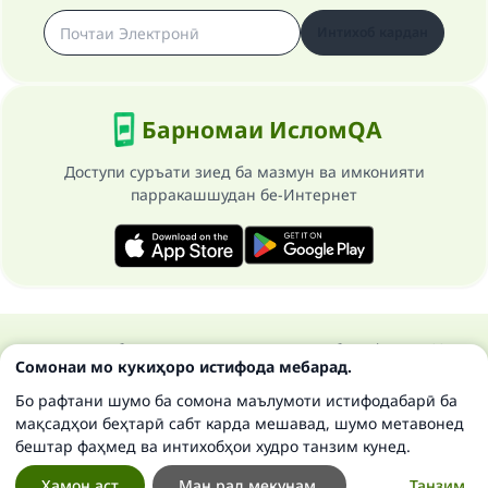
Интихоб кардан
Барномаи ИсломQA
Доступи суръати зиед ба мазмун ва имконияти
парракашшудан бе-Интернет
Ҳамаи ҳуқуқ ба сомонаи Ислом савол ва ҷавоб маҳфуз аст 1997-
Сомонаи мо кукиҳоро истифода мебарад.
2025 ©
Бо рафтани шумо ба сомона маълумоти истифодабарӣ ба
мақсадҳои беҳтарӣ сабт карда мешавад, шумо метавонед
бештар фаҳмед ва интихобҳои худро танзим кунед.
Ҳамон аст
Ман рад мекунам.
Танзим