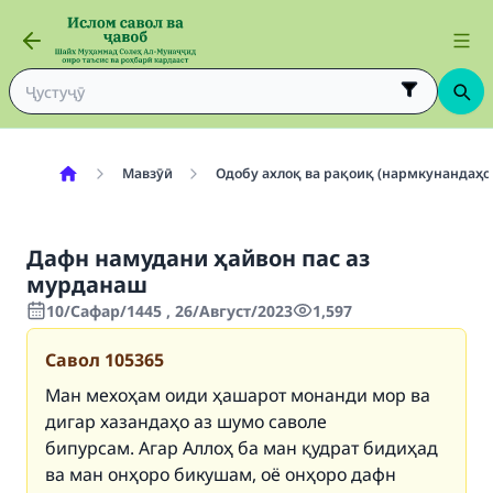
Мавзӯӣ
Одобу ахлоқ ва рақоиқ (нармкунандаҳо
Дафн намудани ҳайвон пас аз
мурданаш
10/Сафар/1445 , 26/Август/2023
1,597
Савол
105365
Ман мехоҳам оиди ҳашарот монанди мор ва
дигар хазандаҳо аз шумо саволе
бипурсам. Агар Аллоҳ ба ман қудрат бидиҳад
ва ман онҳоро бикушам, оё онҳоро дафн