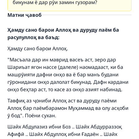
бикунам ё дар рӯи замин гузорам?
Матни ҷавоб
Ҳамду сано барои Аллоҳ ва дуруду паём ба
расулуллоҳ ва баъд:
Ҳамду сано барои Аллоҳ.
"Масъала дар ин маврид васеъ аст, зеро дар
Шариъат ягон нассе (далеле) наомадааст, ки ба
машрӯияти дафни онҳо ва ё бар манъ будани
гӯронидани онҳо далолат бикунад. Дафн кардани
онҳо беҳтар аст, то касе аз онҳо азият набинад.
Make an impact on millions of lives
Тавфиқ аз ҷониби Аллоҳ аст ва дуруду паёми
Аллоҳ бар паёмбарамон Муҳаммад ва олу асҳоби
with your contribution today
ӯ бод". Поёни сухан.
Your support is crucial for our mission.
Шайх Абдулазиз ибни Боз .. Шайх Абдурраззоқ
The Prophet (ﷺ) said:
Афифӣ .. Шайх Абдуллоҳ ибни Ғадаён .. Шайх