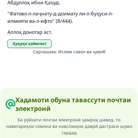
"A person who leads others to doing what is
Абдуллоҳ ибни Қаъуд.
good will earn the same reward as those who
"Фатово-л-лаҷнату-д-доимату ли-л-буҳуси-л-
do it."
илмияти ва-л-ифто" (8/444).
(MUSLIM, 1893)
Аллоҳ донотар аст.
Ҳуқуқи ҳайвонот
Support IslamQA
Сарчашма
:
Ислом савол ва ҷавоб
Хадамоти обуна тавассути почтаи
электронӣ
Ба рӯйхати почтаи электронӣ ҳамроҳ шавед, то
навигариҳои сомона ва навсозиҳои даврӣ дастраси шумо
гардад