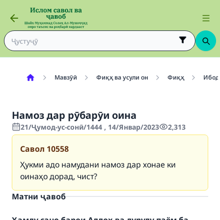
Мавзӯӣ
Фиқҳ ва усули он
Фиқҳ
Ибод
Намоз дар рӯбарӯи оина
21/Ҷумод-ус-сонӣ/1444 , 14/Январ/2023
2,313
Савол
10558
Ҳукми адо намудани намоз дар хонае ки
оинаҳо дорад, чист?
Матни ҷавоб