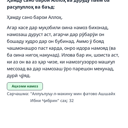
Ҳамду сано барои Аллоҳ ва дуруду паём ба
расулуллоҳ ва баъд:
Ҳамду сано барои Аллоҳ.
Агар касе дар муқобили оина намоз бихонад,
намозаш дуруст аст, агарчи дар рӯбарӯи он
бошаду худро дар он бубинад. Аммо ӯ бояд
чашмонашро паст карда, онро идора намояд (ва
Make an impact on millions of lives
ба оина нигоҳ накунад). Илова бар ин, шоиста аст,
ки аз он ва аз ҳар чизе, ки намозгузорро машғул
with your contribution today
месозад ва дар намозаш ӯро парешон мекунад,
дурӣ ҷӯяд.
Your support is crucial for our mission.
The Prophet (ﷺ) said:
Аҳкоми намоз
"A person who leads others to doing what is
Сарчашма
:
"Аллуълуъу-л-макину мин фатово Ашшайх
good will earn the same reward as those who
Ибни Ҷибрин" саҳ: 32
do it."
(MUSLIM, 1893)