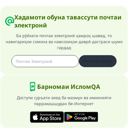
Support IslamQA
Хадамоти обуна тавассути почтаи
электронӣ
Ба рӯйхати почтаи электронӣ ҳамроҳ шавед, то
навигариҳои сомона ва навсозиҳои даврӣ дастраси шумо
гардад
Интихоб кардан
Барномаи ИсломQA
Доступи суръати зиед ба мазмун ва имконияти
парракашшудан бе-Интернет