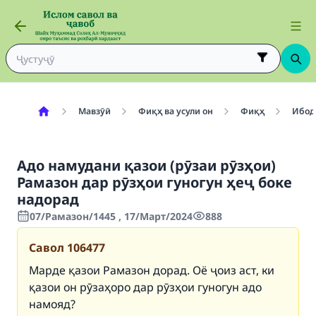
Мавзӯӣ
Фиқҳ ва усули он
Фиқҳ
Ибод
Адо намудани қазои (рӯзаи рӯзҳои)
Рамазон дар рӯзҳои гуногун ҳеҷ боке
надорад
07/Рамазон/1445 , 17/Март/2024
888
Савол
106477
Марде қазои Рамазон дорад. Оё ҷоиз аст, ки
қазои он рӯзаҳоро дар рӯзҳои гуногун адо
намояд?