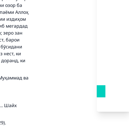
и озор ба
 паёми Аллоҳ
гии издиҳом
ҷиб мегардад
our
; зеро зан
ст, барои
и бӯсидани
 нест, ки
 доранд, ки
he
 Муҳаммад ва
.. Шайх
9).