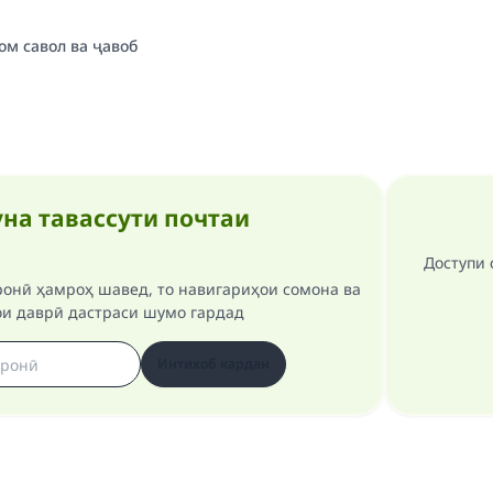
ом савол ва ҷавоб
на тавассути почтаи
Доступи 
ронӣ ҳамроҳ шавед, то навигариҳои сомона ва
ои даврӣ дастраси шумо гардад
Интихоб кардан