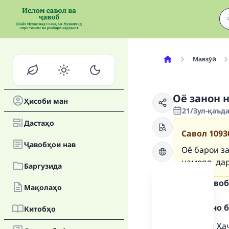
Мавзӯӣ
Оё занон 
Ҳисоби ман
21/Зул-қаъда
Дастаҳо
Савол
1093
Ҷавобҳои нав
Оё барои за
намояд, да
Баргузида
Матни ҷавоб
Мақолаҳо
Ҳамду сано б
Китобҳо
"Бӯсидани Ҳа