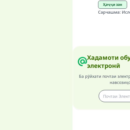
Ҳаҷҷи зан
Сарчашма
:
Исл
Хадамоти обу
электронӣ
Ба рӯйхати почтаи элект
навсозиҳ