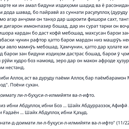
шарте ки ин амал бидуни издиҳоми шадид ва ё расонидан
 дода шавад, бо пайравӣ аз суннати расулуллоҳ (дуруду
ммо агар анҷоми он танҳо дар шароити фишори сахт, тан
ри дигарон имконпазир бошад, дар ин сурат тарки он во
ke an impact on millions of lives with y
ишора кардан бо даст кофӣ мебошад, махсусан барои зан
азбаски чунин рафтор ҳатто барои мардон низ машрӯъ не
contribution today
иқи авло мамнӯъ мебошад. Ҳамчунин, ҳатто дар ҳолате к
д барои зан бидуни издиҳом дастрас бошад, барои ӯ ҷоиз
Your support is crucial for our mission.
 рӯйи худро боз намояд, зеро дар он макон афроде ҳузур
ам нестанд.
The Prophet (ﷺ) said:
A person who leads others to doing what is good will earn t
ниби Аллоҳ аст ва дуруду паёми Аллоҳ бар паёмбарамон
same reward as those who do it."
бод". Поёни сухан.
(MUSLIM, 1893)
оимату ли-л-буҳуси-л-илмийяти ва-л-ифто.
з ибни Абдуллоҳ ибни Боз ... Шайх Абдурраззоқ Афифӣ .
Support IslamQA
 Ғадаён ... Шайх Абдуллоҳ ибни Қаъуд.
нати-д-доимати ли-л-буҳуси-л-илмийяти ва-л-ифто" (11/22