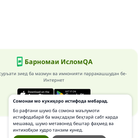
Барномаи ИсломQA
суръати зиед ба мазмун ва имконияти парракашшудан бе-
Интернет
Сомонаи мо кукиҳоро истифода мебарад.
Бо рафтани шумо ба сомона маълумоти
истифодабарӣ ба мақсадҳои беҳтарӣ сабт карда
мешавад, шумо метавонед бештар фаҳмед ва
интихобҳои худро танзим кунед.