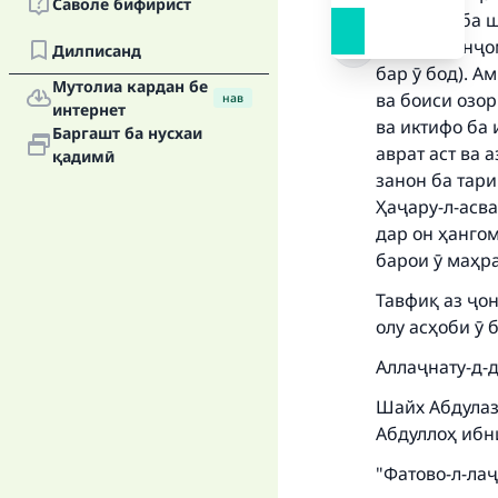
Саволе бифирист
меравад; ба 
дигарон анҷом
Дилписанд
бар ӯ бод). А
Мутолиа кардан бе
ва боиси озо
нав
интернет
Ma
ва иктифо ба 
Баргашт ба нусхаи
аврат аст ва 
қадимӣ
занон ба тар
Ҳаҷару-л-асва
дар он ҳангом
барои ӯ маҳр
"
Тавфиқ аз ҷо
олу асҳоби ӯ 
Аллаҷнату-д-д
Шайх Абдулази
Абдуллоҳ ибни
"Фатово-л-лаҷ