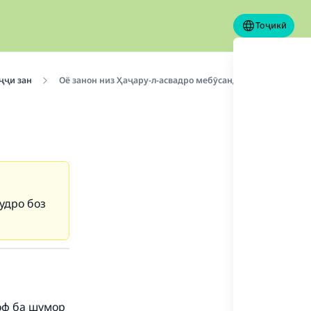
Тоҷикӣ
ҷҷи зан
Оё занон низ Ҳаҷару-л-асвадро мебӯсанд?
худро боз
воф ба шумор