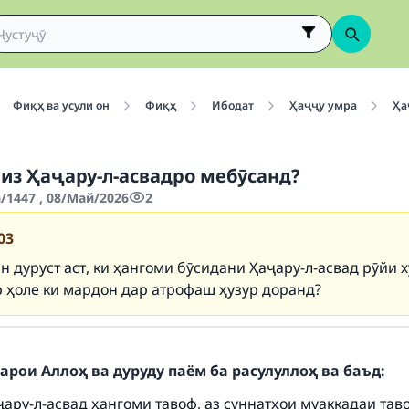
Фиқҳ ва усули он
Фиқҳ
Ибодат
Ҳаҷҷу умра
Ҳа
низ Ҳаҷару-л-асвадро мебӯсанд?
/1447 , 08/Май/2026
2
03
н дуруст аст, ки ҳангоми бӯсидани Ҳаҷару-л-асвад рӯйи 
р ҳоле ки мардон дар атрофаш ҳузур доранд?
арои Аллоҳ ва дуруду паём ба расулуллоҳ ва баъд:
ҷару-л-асвад ҳангоми тавоф, аз суннатҳои муаккадаи та