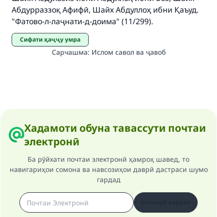
do it."
Абдурраззоқ Афифӣ, Шайх Абдуллоҳ ибни Қаъуд.
"Фатово-л-лаҷнати-д-доима" (11/299).
(MUSLIM, 1893)
Сифати ҳаҷҷу умра
Сарчашма
:
Ислом савол ва ҷавоб
Support IslamQA
Хадамоти обуна тавассути почтаи
электронӣ
Ба рӯйхати почтаи электронӣ ҳамроҳ шавед, то
навигариҳои сомона ва навсозиҳои даврӣ дастраси шумо
гардад
Интихоб кардан