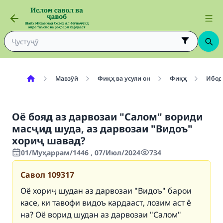
Мавзӯӣ
Фиқҳ ва усули он
Фиқҳ
Ибод
Оё бояд аз дарвозаи "Салом" вориди
масҷид шуда, аз дарвозаи "Видоъ"
хориҷ шавад?
01/Муҳаррам/1446 , 07/Июл/2024
734
Савол
109317
Оё хориҷ шудан аз дарвозаи "Видоъ" барои
касе, ки тавофи видоъ кардааст, лозим аст ё
на? Оё ворид шудан аз дарвозаи "Салом"