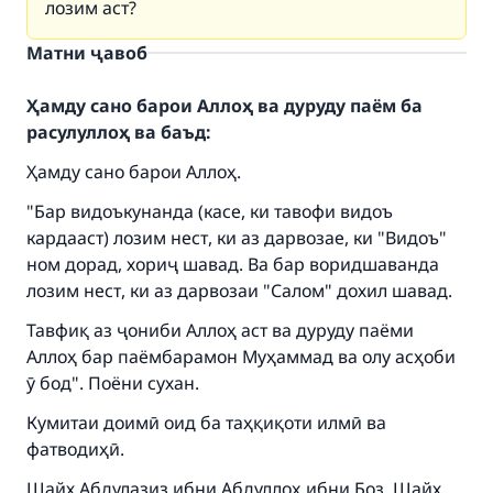
лозим аст?
Матни ҷавоб
Ҳамду сано барои Аллоҳ ва дуруду паём ба
расулуллоҳ ва баъд:
Ҳамду сано барои Аллоҳ.
"Бар видоъкунанда (касе, ки тавофи видоъ
кардааст) лозим нест, ки аз дарвозае, ки "Видоъ"
ном дорад, хориҷ шавад. Ва бар воридшаванда
лозим нест, ки аз дарвозаи "Салом" дохил шавад.
Make an impact on millions of lives
Тавфиқ аз ҷониби Аллоҳ аст ва дуруду паёми
with your contribution today
Аллоҳ бар паёмбарамон Муҳаммад ва олу асҳоби
ӯ бод". Поёни сухан.
Your support is crucial for our mission.
Кумитаи доимӣ оид ба таҳқиқоти илмӣ ва
The Prophet (ﷺ) said:
фатводиҳӣ.
"A person who leads others to doing what is
Шайх Абдулазиз ибни Абдуллоҳ ибни Боз, Шайх
good will earn the same reward as those who