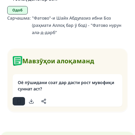
Your support is crucial for our mission.
Одоб
The Prophet (ﷺ) said:
Сарчашма
:
"Фатово"-и Шайх Абдулазиз ибни Боз
"A person who leads others to doing what is
(раҳмати Аллоҳ бар ӯ бод) - "Фатово нурун
good will earn the same reward as those who
ала-д-дарб"
do it."
(MUSLIM, 1893)
Мавзӯҳои алоқаманд
Support IslamQA
Оё пӯшидани соат дар дасти рост мувофиқи
суннат аст?