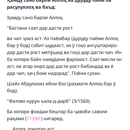
Ҳамду сано барои Аллоҳ ва дуруду паём ба
расулуллоҳ ва баъд:
Ҳамду сано барои Аллоҳ.
"Бастани соат дар дасти рост
ва чап ҷоиз аст. Аз паёмбар (дуруду паёми Аллоҳ
бар ӯ бод) собит шудааст, ки ӯ гоҳо ангуштариро
дар дасти рост мепӯшид ва гоҳо дар дасти чап. Ин
ба хотири баён намудани фарохист. Соат мисли он
аст, ки агар онро дар дасти рост бибандад ва ё
дар чап, ҳеҷ боке надорад". Поёни сухан.
Шайх Абдулазиз ибни Боз (раҳмати Аллоҳ бар ӯ
бод).
"Фатово нурун ъала-д-дарб" (3/1560).
Ба хотири фоидаи бештар ба ҷавоби саволи
Make an impact on millions of lives
рақами (
71330
) нигаред.
with your contribution today
Аллоҳ донотар аст.