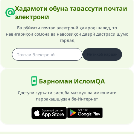
Хадамоти обуна тавассути почтаи
электронӣ
Ба рӯйхати почтаи электронӣ ҳамроҳ шавед, то
навигариҳои сомона ва навсозиҳои даврӣ дастраси шумо
гардад
Интихоб кардан
Барномаи ИсломQA
Доступи суръати зиед ба мазмун ва имконияти
парракашшудан бе-Интернет