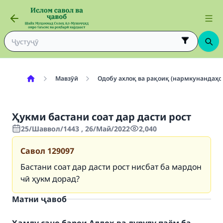
Мавзӯӣ
Одобу ахлоқ ва рақоиқ (нармкунандаҳо
Ҳукми бастани соат дар дасти рост
25/Шаввол/1443 , 26/Май/2022
2,040
Савол
129097
Бастани соат дар дасти рост нисбат ба мардон
чӣ ҳукм дорад?
Матни ҷавоб