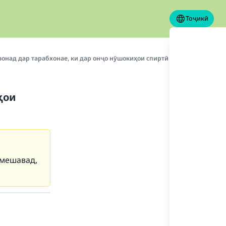
Тоҷикӣ
вонад дар тарабхонае, ки дар онҷо нӯшокиҳои спиртӣ тақдим карда ме
ҳои
 мешавад,