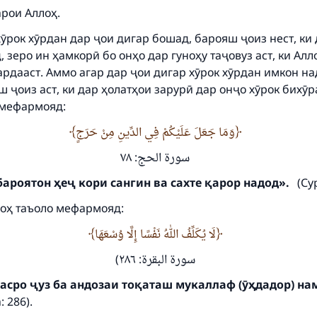
арои Аллоҳ.
ӯрок хӯрдан дар ҷои дигар бошад, барояш ҷоиз нест, ки
, зеро ин ҳамкорӣ бо онҳо дар гуноҳу таҷовуз аст, ки Алл
ардааст. Аммо агар дар ҷои дигар хӯрок хӯрдан имкон н
 ҷоиз аст, ки дар ҳолатҳои зарурӣ дар онҷо хӯрок бихӯр
 мефармояд:
ke an impact on millions of lives with y
وَمَا جَعَلَ عَلَيْكُمْ فِي الدِّينِ مِنْ حَرَجٍ
contribution today
سورة الحج: ٧٨
Your support is crucial for our mission.
бароятон ҳеҷ кори сангин ва сахте қарор надод».
(Сур
The Prophet (ﷺ) said:
оҳ таъоло мефармояд:
A person who leads others to doing what is good will earn t
لَا يُكَلِّفُ اللهُ نَفْسًا إِلَّا وُسْعَهَا
same reward as those who do it."
سورة البقرة: ٢٨٦)
(MUSLIM, 1893)
асро ҷуз ба андозаи тоқаташ мукаллаф (ӯҳдадор) на
 286).
Support IslamQA