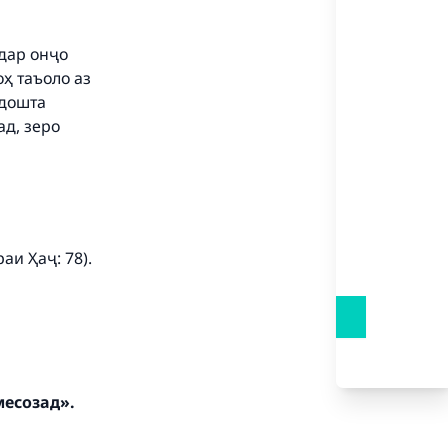
 дар онҷо
оҳ таъоло аз
адошта
ад, зеро
our
аи Ҳаҷ: 78).
he
месозад».