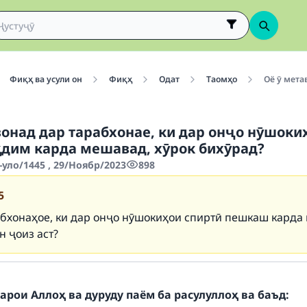
Фиқҳ ва усули он
Фиқҳ
Одат
Таомҳо
Оё ӯ мета
вонад дар тарабхонае, ки дар онҷо нӯшоки
қдим карда мешавад, хӯрок бихӯрад?
уло/1445 , 29/Ноябр/2023
898
5
абхонаҳое, ки дар онҷо нӯшокиҳои спиртӣ пешкаш карда
н ҷоиз аст?
арои Аллоҳ ва дуруду паём ба расулуллоҳ ва баъд: