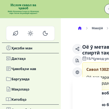
Мавзӯӣ
Оё ӯ мета
Ҳисоби ман
спиртӣ та
Дастаҳо
15/Ҷумод-ул-
Ҷавобҳои нав
Савол
1302
Оё дар тар
Баргузида
хӯрок хӯрда
Мақолаҳо
Матни ҷавоб
Китобҳо
Ҳамду сано б