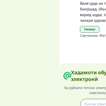
Вале (дар он 
бинӯшад.
(Яъ
ворид шуда, 
чизҳои ҳаром 
Таомҳо
Сарчашма
:
Фат
Хадамоти обу
электронӣ
Ба рӯйхати почтаи элект
навсозиҳ