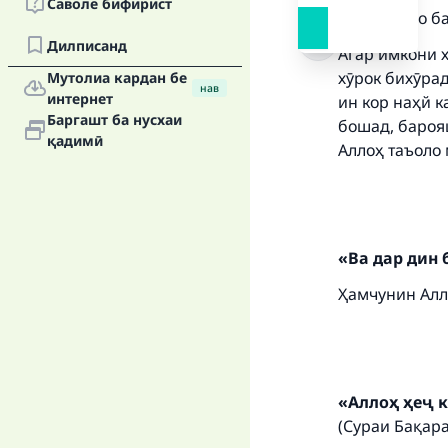
Саволе бифирист
Ҳамду сано б
Дилписанд
Агар имкони х
хӯрок бихӯрад
Мутолиа кардан бе
нав
интернет
ин кор наҳй к
Баргашт ба нусхаи
бошад, барояш
қадимӣ
Аллоҳ таъоло
Ma
«Ва дар дин 
Ҳамчунин Алл
"
«Аллоҳ ҳеҷ к
(Сураи Бақара: