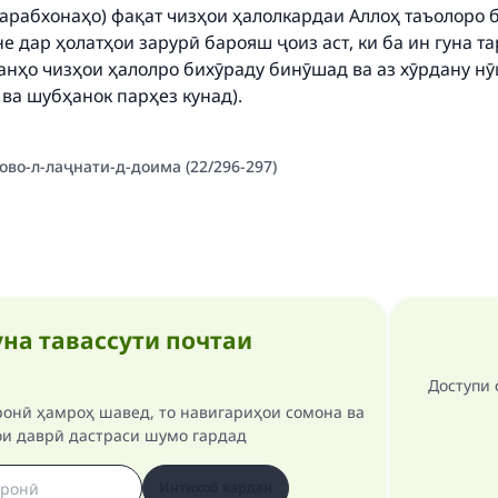
тарабхонаҳо) фақат чизҳои ҳалолкардаи Аллоҳ таъолоро 
не дар ҳолатҳои зарурӣ барояш ҷоиз аст, ки ба ин гуна т
танҳо чизҳои ҳалолро бихӯраду бинӯшад ва аз хӯрдану н
ва шубҳанок парҳез кунад).
ово-л-лаҷнати-д-доима (22/296-297)
на тавассути почтаи
Доступи 
ронӣ ҳамроҳ шавед, то навигариҳои сомона ва
ои даврӣ дастраси шумо гардад
Интихоб кардан