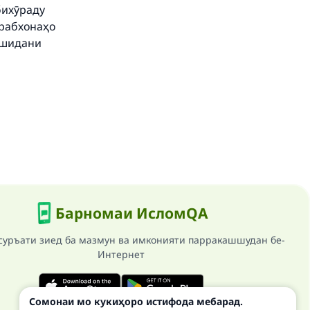
бихӯраду
арабхонаҳо
ӯшидани
Барномаи ИсломQA
суръати зиед ба мазмун ва имконияти парракашшудан бе-
Интернет
Сомонаи мо кукиҳоро истифода мебарад.