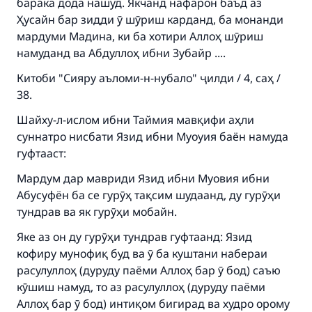
барака дода нашуд. Якчанд нафарон баъд аз
Ҳусайн бар зидди ӯ шӯриш карданд, ба монанди
мардуми Мадина, ки ба хотири Аллоҳ шӯриш
намуданд ва Абдуллоҳ ибни Зубайр ....
Китоби "Сияру аъломи-н-нубало" ҷилди / 4, саҳ /
38.
Шайху-л-ислом ибни Таймия мавқифи аҳли
суннатро нисбати Язид ибни Муоуия баён намуда
гуфтааст:
Мардум дар мавриди Язид ибни Муовия ибни
Абусуфён ба се гурӯҳ тақсим шудаанд, ду гурӯҳи
тундрав ва як гурӯҳи мобайн.
Яке аз он ду гурӯҳи тундрав гуфтаанд: Язид
кофиру мунофиқ буд ва ӯ ба куштани набераи
расулуллоҳ (дуруду паёми Аллоҳ бар ӯ бод) саъю
кӯшиш намуд, то аз расулуллоҳ (дуруду паёми
Аллоҳ бар ӯ бод) интиқом бигирад ва худро орому