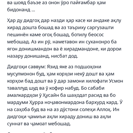
ва шояд баъзе аз онон ӯро пайғамбар ҳам
Support IslamQA
бидонанд ...
Ҳар ду дидгоҳ дар назди ҳар касе ки андаке ақлу
хирад дошта бошад ва аз таъриху саргузашти
пешинён каме огоҳ бошад, ботилу беосос
мебошад. Аз ин рӯ, наметавон ин суханонро ба
ягон донишмандон ва ё хирадмандоне, ки дорои
назару донишанд, нисбат дод.
Дидгоҳи саввум: Язид яке аз подшоҳони
мусулмонон буд, ҳам корҳои некӯ дошт ва ҳам
корҳои бад дошт ва ӯ дар замони хилофати Усмон
таваллуд шуд ва ӯ кофир набуд. Бо сабаби
амалкардҳои ӯ Ҳусайн ба шаҳодат расид ва бо
мардуми Ҳурра ноҷавонмардона бархурд кард. Ӯ
на саҳоба буд ва на аз дӯстони солеҳи Аллоҳ. Ин
дидгоҳи ҷамиъи аҳли хираду дониш ва аҳли
суннат ва ҷамоат мебошад.