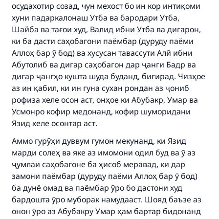
осудахотир созад, чун мехост бо ин кор интиқоми
хуни падаркалонаш Утба ва бародари Утба,
Шайба ва тағои худ, Валид ибни Утба ва дигарон,
ки ба дасти саҳобагони паёмбар (дуруду паёми
Аллоҳ бар ӯ бод) ва хусусан тавассути Алӣ ибни
Абутолиб ва дигар саҳобагон дар ҷанги Бадр ва
дигар ҷангҳо кушта шуда буданд, бигирад. Чизҳое
Make an impact on millions of lives
аз ин қабил, ки ин гуна сухан рондан аз ҷониб
with your contribution today
рофиза хеле осон аст, онҳое ки Абубакр, Умар ва
Усмонро кофир медонанд, кофир шуморидани
Your support is crucial for our mission.
Язид хеле осонтар аст.
The Prophet (ﷺ) said:
Аммо гурӯҳи дуввум гумон мекунанд, ки Язид
"A person who leads others to doing what is
марди солеҳ ва яке аз имомони одил буд ва ӯ аз
good will earn the same reward as those who
ҷумлаи саҳобагоне ба ҳисоб меравад, ки дар
do it."
замони паёмбар (дуруду паёми Аллоҳ бар ӯ бод)
(MUSLIM, 1893)
ба дунё омад ва паёмбар ӯро бо дастони худ
бардошта ӯро муборак намудааст. Шояд баъзе аз
онон ӯро аз Абубакру Умар ҳам бартар бидонанд