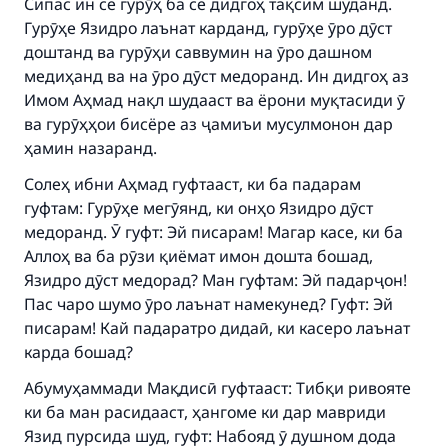
Сипас ин се гурӯҳ ба се дидгоҳ тақсим шуданд.
Гурӯҳе Язидро лаънат карданд, гурӯҳе ӯро дӯст
доштанд ва гурӯҳи саввумин на ӯро дашном
медиҳанд ва на ӯро дӯст медоранд. Ин дидгоҳ аз
Имом Аҳмад нақл шудааст ва ёрони муқтасиди ӯ
ва гурӯҳҳои бисёре аз ҷамиъи мусулмонон дар
ҳамин назаранд.
Солеҳ ибни Аҳмад гуфтааст, ки ба падарам
гуфтам: Гурӯҳе мегӯянд, ки онҳо Язидро дӯст
медоранд. Ӯ гуфт: Эй писарам! Магар касе, ки ба
Аллоҳ ва ба рӯзи қиёмат имон дошта бошад,
Язидро дӯст медорад? Ман гуфтам: Эй падарҷон!
Пас чаро шумо ӯро лаънат намекунед? Гуфт: Эй
писарам! Кай падаратро дидаӣ, ки касеро лаънат
карда бошад?
Абумуҳаммади Мақдисӣ гуфтааст: Тибқи ривояте
ки ба ман расидааст, ҳангоме ки дар мавриди
Язид пурсида шуд, гуфт: Набояд ӯ душном дода