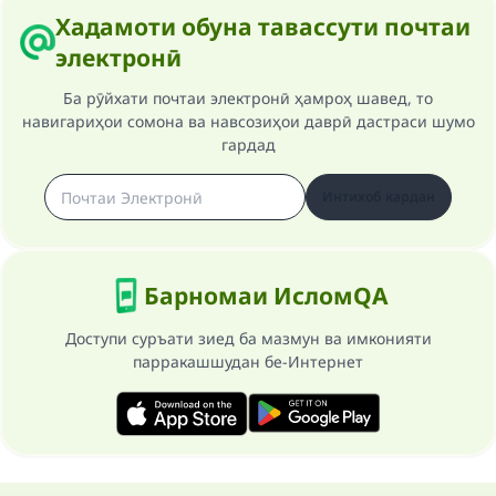
Хадамоти обуна тавассути почтаи
электронӣ
Ба рӯйхати почтаи электронӣ ҳамроҳ шавед, то
навигариҳои сомона ва навсозиҳои даврӣ дастраси шумо
гардад
Интихоб кардан
Барномаи ИсломQA
Доступи суръати зиед ба мазмун ва имконияти
парракашшудан бе-Интернет