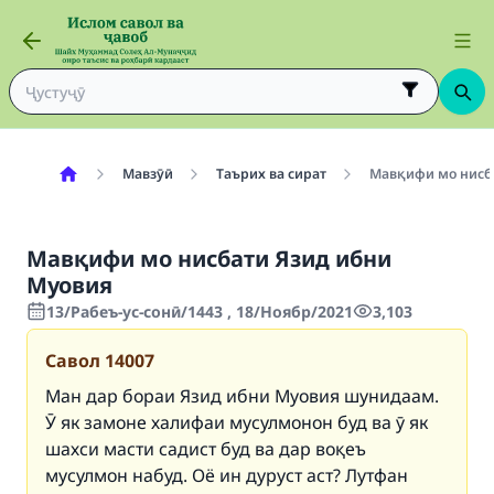
Мавзӯӣ
Таърих ва сират
Мавқифи мо нисб
Мавқифи мо нисбати Язид ибни
Муовия
13/Рабеъ-ус-сонӣ/1443 , 18/Ноябр/2021
3,103
Савол
14007
Ман дар бораи Язид ибни Муовия шунидаам.
Ӯ як замоне халифаи мусулмонон буд ва ӯ як
шахси масти садист буд ва дар воқеъ
мусулмон набуд. Оё ин дуруст аст? Лутфан