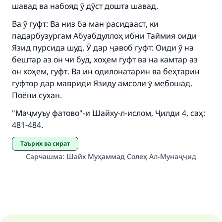
шавад ва набояд ӯ дӯст дошта шавад.
Ва ӯ гуфт: Ва низ ба ман расидааст, ки
падарбузургам Абуабдуллоҳ ибни Таймия оиди
Язид пурсида шуд. Ӯ дар ҷавоб гуфт: Оиди ӯ на
бештар аз он чи буд, хоҳем гуфт ва на камтар аз
он хоҳем, гуфт. Ва ин одилонатарин ва беҳтарин
гуфтор дар мавриди Язиду амсоли ӯ мебошад.
Поёни сухан.
"Маҷмуъу фатово"-и Шайху-л-ислом, Ҷилди 4, саҳ:
481-484.
Таърих ва сират
Сарчашма
:
Шайх Муҳаммад Солеҳ Ал-Мунаҷҷид