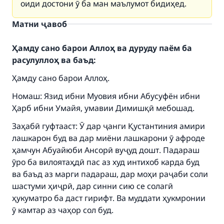
оиди достони ӯ ба ман маълумот бидиҳед.
Матни ҷавоб
Ҳамду сано барои Аллоҳ ва дуруду паём ба
расулуллоҳ ва баъд:
Ҳамду сано барои Аллоҳ.
Номаш: Язид ибни Муовия ибни Абусуфён ибни
Ҳарб ибни Умайя, умавии Димишқӣ мебошад.
Заҳабӣ гуфтааст: Ӯ дар ҷанги Қустантиния амири
лашкарон буд ва дар миёни лашкарони ӯ афроде
ҳамчун Абуайюби Ансорӣ вуҷуд дошт. Падараш
ӯро ба вилоятаҳдӣ пас аз худ интихоб карда буд
ва баъд аз марги падараш, дар моҳи раҷаби соли
шастуми ҳиҷрӣ, дар синни сию се солагӣ
ҳукуматро ба даст гирифт. Ва муддати ҳукмронии
ӯ камтар аз чаҳор сол буд.