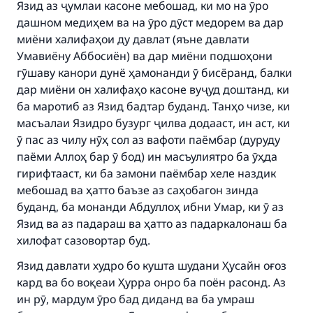
Язид аз ҷумлаи касоне мебошад, ки мо на ӯро
дашном медиҳем ва на ӯро дӯст медорем ва дар
миёни халифаҳои ду давлат (яъне давлати
Умавиёну Аббосиён) ва дар миёни подшоҳони
гӯшаву канори дунё ҳамонанди ӯ бисёранд, балки
дар миёни он халифаҳо касоне вуҷуд доштанд, ки
ба маротиб аз Язид бадтар буданд. Танҳо чизе, ки
масъалаи Язидро бузург ҷилва додааст, ин аст, ки
ӯ пас аз чилу нӯҳ сол аз вафоти паёмбар (дуруду
паёми Аллоҳ бар ӯ бод) ин масъулиятро ба ӯҳда
гирифтааст, ки ба замони паёмбар хеле наздик
мебошад ва ҳатто баъзе аз саҳобагон зинда
буданд, ба монанди Абдуллоҳ ибни Умар, ки ӯ аз
Язид ва аз падараш ва ҳатто аз падаркалонаш ба
хилофат сазовортар буд.
Язид давлати худро бо кушта шудани Ҳусайн оғоз
кард ва бо воқеаи Ҳурра онро ба поён расонд. Аз
ин рӯ, мардум ӯро бад диданд ва ба умраш