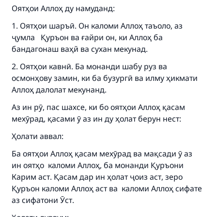
Оятҳои Аллоҳ ду намуданд:
1. Оятҳои шаръӣ. Он каломи Аллоҳ таъоло, аз
ҷумла Қуръон ва ғайри он, ки Аллоҳ ба
бандагонаш ваҳй ва сухан мекунад.
2. Оятҳои кавнӣ. Ба монанди шабу руз ва
осмонҳову замин, ки ба бузургӣ ва илму ҳикмати
Аллоҳ далолат мекунанд.
Аз ин рӯ, пас шахсе, ки бо оятҳои Аллоҳ қасам
мехӯрад, қасами ӯ аз ин ду ҳолат берун нест:
Ҳолати аввал:
Ба оятҳои Аллоҳ қасам мехӯрад ва мақсади ӯ аз
ин оятҳо каломи Аллоҳ, ба монанди Қуръони
Карим аст. Қасам дар ин ҳолат ҷоиз аст, зеро
Қуръон каломи Аллоҳ аст ва каломи Аллоҳ сифате
аз сифатони Ӯст.