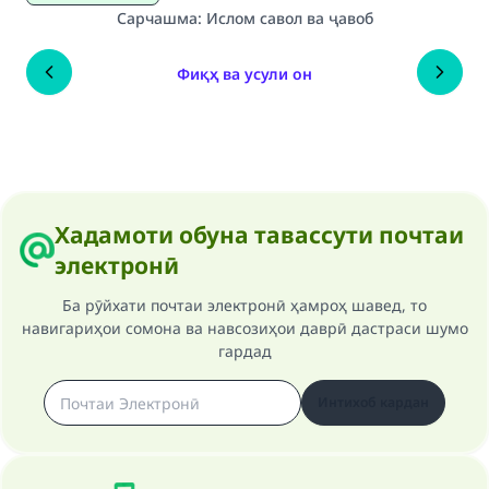
Сарчашма
:
Ислом савол ва ҷавоб
Фиқҳ ва усули он
Хадамоти обуна тавассути почтаи
электронӣ
Ба рӯйхати почтаи электронӣ ҳамроҳ шавед, то
навигариҳои сомона ва навсозиҳои даврӣ дастраси шумо
гардад
Интихоб кардан