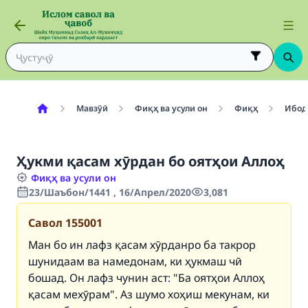
Мавзӯӣ
Фиқҳ ва усули он
Фиқҳ
Ибод
Ҳукми қасам хӯрдан бо оятҳои Аллоҳ
Фиқҳ ва усули он
23/Шаъбон/1441 , 16/Апрел/2020
3,081
Савол
155001
Ман бо ин лафз қасам хӯрданро ба такрор
шунидаам ва намедонам, ки ҳукмаш чӣ
бошад. Он лафз чунин аст: "Ба оятҳои Аллоҳ
қасам мехӯрам". Аз шумо хоҳиш мекунам, ки