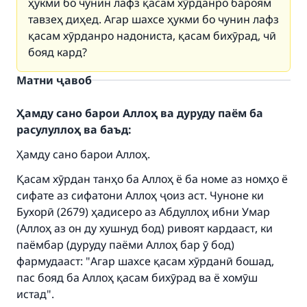
ҳукми бо чунин лафз қасам хӯрданро бароям
тавзеҳ диҳед. Агар шахсе ҳукми бо чунин лафз
қасам хӯрданро надониста, қасам бихӯрад, чӣ
бояд кард?
Матни ҷавоб
Ҳамду сано барои Аллоҳ ва дуруду паём ба
расулуллоҳ ва баъд:
Ҳамду сано барои Аллоҳ.
Қасам хӯрдан танҳо ба Аллоҳ ё ба номе аз номҳо ё
сифате аз сифатони Аллоҳ ҷоиз аст. Чуноне ки
Бухорӣ (2679) ҳадисеро аз Абдуллоҳ ибни Умар
(Аллоҳ аз он ду хушнуд бод) ривоят кардааст, ки
паёмбар (дуруду паёми Аллоҳ бар ӯ бод)
фармудааст: "Агар шахсе қасам хӯрданӣ бошад,
пас бояд ба Аллоҳ қасам бихӯрад ва ё хомӯш
истад".