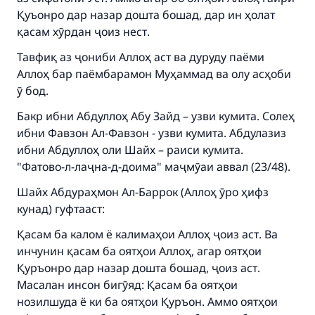
Қуъонро дар назар дошта бошад, дар ин ҳолат
(MUSLIM, 1893)
қасам хӯрдан ҷоиз нест.
Тавфиқ аз ҷониби Аллоҳ аст ва дуруду паёми
Support IslamQA
Аллоҳ бар паёмбарамон Муҳаммад ва олу асҳоби
ӯ бод.
Бакр ибни Абдуллоҳ Абу Зайд – узви кумита. Солеҳ
ибни Фавзон Ал-Фавзон - узви кумита. Абдулазиз
ибни Абдуллоҳ оли Шайх – раиси кумита.
"Фатово-л-лаҷна-д-доима" маҷмӯаи аввал (23/48).
Шайх Абдураҳмон Ал-Баррок (Аллоҳ ӯро ҳифз
кунад) гуфтааст:
Қасам ба калом ё калимаҳои Аллоҳ ҷоиз аст. Ва
инчунин қасам ба оятҳои Аллоҳ, агар оятҳои
Қуръонро дар назар дошта бошад, ҷоиз аст.
Масалан инсон бигӯяд: Қасам ба оятҳои
нозилшуда ё ки ба оятҳои Қуръон. Аммо оятҳои