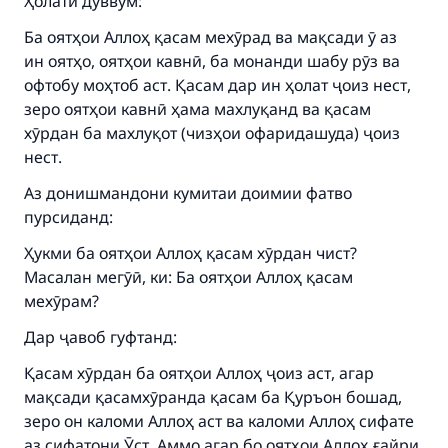
Ҳолати дуввум:
Ба оятҳои Аллоҳ қасам мехӯрад ва мақсади ӯ аз
ин оятҳо, оятҳои кавнӣ, ба монанди шабу рӯз ва
офтобу моҳтоб аст. Қасам дар ин ҳолат ҷоиз нест,
зеро оятҳои кавнӣ ҳама махлуқанд ва қасам
хӯрдан ба махлуқот (чизҳои офаридашуда) ҷоиз
нест.
Аз донишмандони кумитаи доимии фатво
пурсиданд:
Ҳукми ба оятҳои Аллоҳ қасам хӯрдан чист?
Make an impact on millions of lives
Масалан мегӯӣ, ки: Ба оятҳои Аллоҳ қасам
with your contribution today
мехӯрам?
Дар ҷавоб гуфтанд:
Your support is crucial for our mission.
Қасам хӯрдан ба оятҳои Аллоҳ ҷоиз аст, агар
The Prophet (ﷺ) said:
мақсади қасамхӯранда қасам ба Қуръон бошад,
"A person who leads others to doing what is
good will earn the same reward as those who
зеро он каломи Аллоҳ аст ва каломи Аллоҳ сифате
do it."
аз сифатони Ӯст. Аммо агар бо оятҳои Аллоҳ ғайри