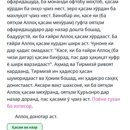
офаридашуда, ба монанди офтобу моҳтоб, қасам
хӯрдан ба онҳо ҷоиз нест, зеро қасам хӯрдан ба
махлуқот ҷоиз нест. Бинобар ин, касе ки (ба
оятҳои Аллоҳ қасам мехӯрам) гуфта оятҳои
офаридашударо дар назар дошта бошад,
бадурустӣ, ки ба ғайри Аллоҳ қасам хӯрдааст. Ба
ғайри Аллоҳ қасам хурдан ширк аст. Чуноне ки
дар ҳадис омадааст: "Касе, ки ба ғайри Аллоҳ (ба
чизи дигар) қасам бихӯрад, пас дар ҳақиқат куфр
ё ширк варзидааст". Аҳмад ва Тирмизӣ ривоят
кардаанд. Тирмизӣ ин ҳадисро ҳасан
шуморидааст ва Ҳоким бошад, ин ҳадисро саҳеҳ
донистааст. Аксари вақт шахсоне, ки ба оятҳои
Аллоҳ қасам мехӯранд, оятҳои Қуръонро дар
назар доранд, пас қасами ӯ ҷоиз аст.
Поёни сухан
бо ихтисор
.
Аллоҳ донотар аст.
Қасам ва назр