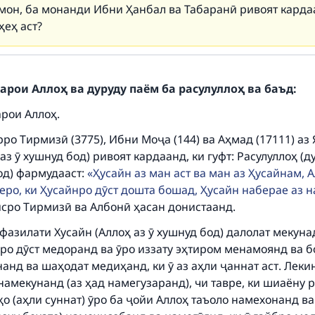
мон, ба монанди Ибни Ҳанбал ва Табаранӣ ривоят кардаа
ҳеҳ аст?
арои Аллоҳ ва дуруду паём ба расулуллоҳ ва баъд:
арои Аллоҳ.
ро Тирмизӣ (3775), Ибни Моҷа (144) ва Аҳмад (17111) аз
аз ӯ хушнуд бод) ривоят кардаанд, ки гуфт: Расулуллоҳ (
ke an impact on millions of lives with y
од) фармудааст:
Ҳусайн аз ман аст ва ман аз Ҳусайнам, А
contribution today
еро, ки Ҳусайнро дӯст дошта бошад, Ҳусайн наберае аз 
сро Тирмизӣ ва Албонӣ ҳасан донистаанд.
Your support is crucial for our mission.
фазилати Хусайн (Аллоҳ аз ӯ хушнуд бод) далолат мекуна
The Prophet (ﷺ) said:
ро дӯст медоранд ва ӯро иззату эҳтиром менамоянд ва б
A person who leads others to doing what is good will earn t
анд ва шаҳодат медиҳанд, ки ӯ аз аҳли ҷаннат аст. Леки
same reward as those who do it."
 намекунанд (аз ҳад намегузаранд), чи тавре, ки шиаёну
о (аҳли суннат) ӯро ба ҷойи Аллоҳ таъоло намехонанд в
(MUSLIM, 1893)