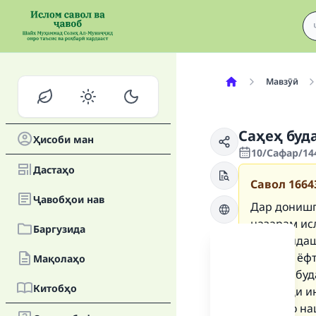
Мавзӯӣ
Саҳеҳ буд
Ҳисоби ман
10/Сафар/144
Дастаҳо
Савол
1664
Ҷавобҳои нав
Дар донишго
назарам ис
Баргузида
часпонидаш
олунаке ёфт
Мақолаҳо
Аҳмадӣ буда
Китобҳо
ман оиди и
зеринро на