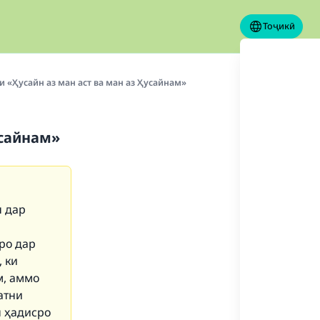
Тоҷикӣ
и «Ҳусайн аз ман аст ва ман аз Ҳусайнам»
усайнам»
н дар
ро дар
 ки
м, аммо
атни
н ҳадисро