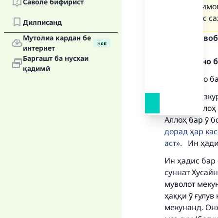
Саволе бифирист
якчанд имо
ин ҳадис са
Дилписанд
Матни ҷавоб
Мутолиа кардан бе
нав
интернет
Баргашт ба нусхаи
Ҳамду сано б
қадимӣ
Ҳамду сано б
Хадиси мазкур
Мурра (Аллоҳ 
Ma
Аллоҳ бар ӯ б
дорад ҳар кас
аст
. Ин ҳади
Ин ҳадис бар 
суннат Хусайн
"
муволот мекун
ҳаққи ӯ ғулув
мекунанд. Онҳ