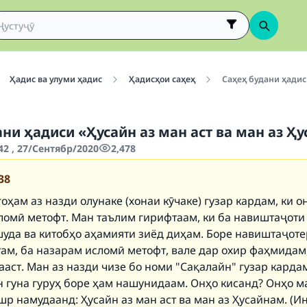
Ҳадис ва улуми ҳадис
Ҳадисҳои саҳеҳ
Саҳеҳ будани ҳадис
ани ҳадиси «Ҳусайн аз ман аст ва ман аз Ҳ
2 , 27/Сентябр/2020
2,478
38
ҳам аз назди олунаке (хонаи кӯчаке) гузар кардам, ки о
ломӣ метофт. Ман таълим гирифтаам, ки ба навиштаҷоти
уда ва китобҳо аҳамияти зиёд диҳам. Боре навиштаҷоте
ам, ба назарам исломӣ метофт, вале дар охир фаҳмидам,
аст. Ман аз назди чизе бо номи "Сақалайн" гузар карда
н гуна гуруҳ боре ҳам нашунидаам. Онҳо кисанд? Онҳо м
шр намудаанд:
Ҳусайн аз ман аст ва ман аз Ҳусайнам
. (И