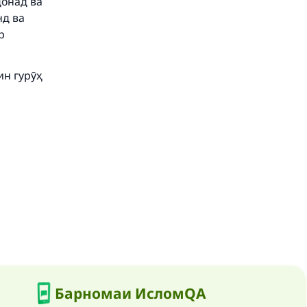
донад ва
нд ва
р
ин гурӯҳ
Барномаи ИсломQA