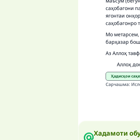
маъсум (бегун
саҳобагони п
ягонтаи онҳо
саҳобагонро 
Мо метарсем, 
барҳазар бош
Аз Аллоҳ тавф
Аллоҳ доно
Ҳадисҳои саҳ
Сарчашма
:
Исл
Хадамоти обу