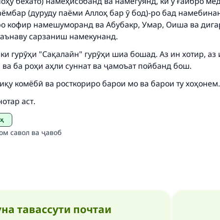
оҳу бехато) намеҳисобанд ва намегӯянд, ки ӯ ғайбро ме
аёмбар (дуруду паёми Аллоҳ бар ӯ бод)-ро бад намебина
ро кофир намешуморанд ва Абубакр, Умар, Оиша ва дига
Support IslamQA
таънаву сарзаниш намекунанд.
ки гурӯҳи "Сақалайн" гурӯҳи шиа бошад. Аз ин хотир, аз 
 ва ба роҳи аҳли суннат ва ҷамоъат пойбанд бош.
иқу комёбӣ ва росткориро барои мо ва барои ту хоҳонем.
тар аст.
еҳ
ом савол ва ҷавоб
на тавассути почтаи