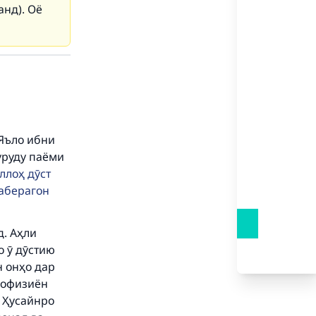
нд). Оё
 Яъло ибни
дуруду паёми
our
ллоҳ дӯст
наберагон
д. Аҳли
о ӯ дӯстию
he
н онҳо дар
 рофизиён
а Ҳусайнро