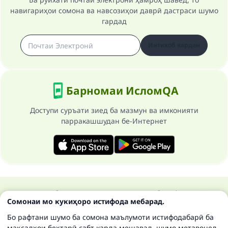
навигариҳои сомона ва навсозиҳои даврӣ дастраси шумо
гардад
Интихоб кардан
Барномаи ИсломQA
Доступи суръати зиед ба мазмун ва имконияти
парракашшудан бе-Интернет
Ҳамаи ҳуқуқ ба сомонаи Ислом савол ва ҷавоб маҳфуз аст 1997-
Сомонаи мо кукиҳоро истифода мебарад.
2025 ©
Бо рафтани шумо ба сомона маълумоти истифодабарӣ ба
мақсадҳои беҳтарӣ сабт карда мешавад, шумо метавонед