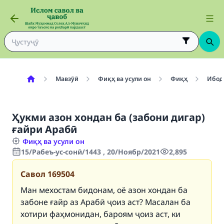
Мавзӯӣ
Фиқҳ ва усули он
Фиқҳ
Ибод
Ҳукми азон хондан ба (забони дигар)
ғайри Арабӣ
Фиқҳ ва усули он
15/Рабеъ-ус-сонӣ/1443 , 20/Ноябр/2021
2,895
Савол
169504
Ман мехостам бидонам, оё азон хондан ба
забоне ғайр аз Арабӣ ҷоиз аст? Масалан ба
хотири фаҳмонидан, бароям ҷоиз аст, ки