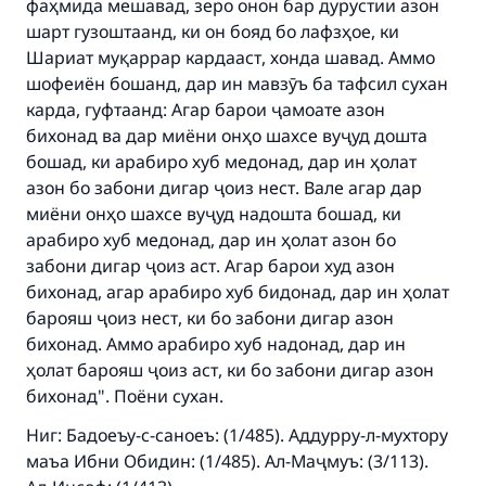
фаҳмида мешавад, зеро онон бар дурустии азон
шарт гузоштаанд, ки он бояд бо лафзҳое, ки
Шариат муқаррар кардааст, хонда шавад. Аммо
шофеиён бошанд, дар ин мавзӯъ ба тафсил сухан
карда, гуфтаанд: Агар барои ҷамоате азон
Make an impact on millions of lives
бихонад ва дар миёни онҳо шахсе вуҷуд дошта
бошад, ки арабиро хуб медонад, дар ин ҳолат
with your contribution today
азон бо забони дигар ҷоиз нест. Вале агар дар
миёни онҳо шахсе вуҷуд надошта бошад, ки
Your support is crucial for our mission.
арабиро хуб медонад, дар ин ҳолат азон бо
The Prophet (ﷺ) said:
забони дигар ҷоиз аст. Агар барои худ азон
"A person who leads others to doing what is
бихонад, агар арабиро хуб бидонад, дар ин ҳолат
good will earn the same reward as those who
барояш ҷоиз нест, ки бо забони дигар азон
do it."
бихонад. Аммо арабиро хуб надонад, дар ин
(MUSLIM, 1893)
ҳолат барояш ҷоиз аст, ки бо забони дигар азон
бихонад". Поёни сухан.
Ниг: Бадоеъу-с-саноеъ: (1/485). Аддурру-л-мухтору
Support IslamQA
маъа Ибни Обидин: (1/485). Ал-Маҷмуъ: (3/113).