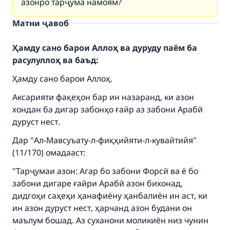
азонро тарҷума намоям?
Матни ҷавоб
Ҳамду сано барои Аллоҳ ва дуруду паём ба
расулуллоҳ ва баъд:
Ҳамду сано барои Аллоҳ.
Аксарияти фақеҳон бар ин назаранд, ки азон
хондан ба дигар забонҳо ғайр аз забони Арабӣ
дуруст нест.
Дар "Ал-Мавсуъату-л-фиқҳийяти-л-кувайтийя"
(11/170) омадааст:
"Тарҷумаи азон: Агар бо забони Форсӣ ва ё бо
забони дигаре ғайри Арабӣ азон бихонад,
дидгоҳи саҳеҳи ҳанафиёну ҳанбалиён ин аст, ки
ин азон дуруст нест, ҳарчанд азон будани он
маълум бошад. Аз суханони моликиён низ чунин