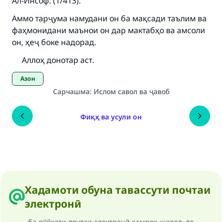
Ал-Инсоф: (1/413).
Аммо тарҷума намудани он ба мақсади таълим ва
фаҳмонидани маънои он дар мактабҳо ва амсоли
он, ҳеҷ боке надорад.
Аллоҳ донотар аст.
Азон
Сарчашма
:
Ислом савол ва ҷавоб
Фиқҳ ва усули он
Хадамоти обуна тавассути почтаи
электронӣ
Ба рӯйхати почтаи электронӣ ҳамроҳ шавед, то