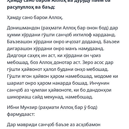
Ҳамду сано барои Аллоҳ ва дуруду паём ба
расулуллоҳ ва баъд:
Ҳамду сано барои Аллоҳ.
Донишмандон (раҳмати Аллоҳ бар онон бод) дар
ҳукми хӯрдани гӯшти санҷоб ихтилоф кардаанд.
Баъзеашон хӯрдани онро иҷозат додаанд. Баъзеи
дигарашон хӯрдани онро манъ намудаанд.
Дидгоҳи саҳеҳ ин аст, ки хӯрдани он ҷоиз
мебошад, боз Аллоҳ донотар аст. Зеро асос дар
гӯшти ҳайвонот ҳалол будани онҳо мебошад.
Гӯшти ягон ҳайвон ҳаром намебошад, модоме ки
шариат онро ҳаром накарда бошад. Инчунин
санҷоб аз ҷумлаи ҳайвоноте, ки бо дандонҳои
шикориаш сайд мекунад, намебошад.
Ибни Мунзир (раҳмати Аллоҳ бар ӯ бод)
фармудааст:
Дар мавриди санҷоб баъзе аз асҳобамон