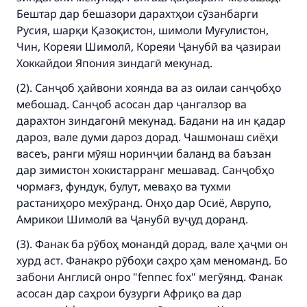
good will earn the same reward as those who
Бештар дар бешазори дарахтҳои сӯзанбарги
do it."
Русия, шарқи Қазоқистон, шимоли Муғулистон,
Чин, Кореяи Шимолӣ, Кореяи Ҷанубӣ ва ҷазираи
(MUSLIM, 1893)
Хоккайдои Япония зиндагӣ мекунад.
(2). Санҷоб ҳайвони хоянда ва аз оилаи санҷобҳо
Support IslamQA
мебошад. Санҷоб асосан дар ҷангалзор ва
дарахтон зиндагонӣ мекунад. Бадани на ин қадар
дароз, вале думи дароз дорад. Чашмонаш сиёҳи
васеъ, ранги мӯяш норинҷии баланд ва баъзан
дар зимистон хокистарранг мешавад. Санҷобҳо
чормағз, фундук, булут, меваҳо ва тухми
растаниҳоро мехӯранд. Онҳо дар Осиё, Аврупо,
Амрикои Шимолӣ ва Ҷанубӣ вуҷуд доранд.
(3). Фанак ба рӯбоҳ монандӣ дорад, вале ҳаҷми он
хурд аст. Фанакро рӯбоҳи саҳро ҳам меноманд. Бо
забони Англисӣ онро "fennec fox" мегӯянд. Фанак
асосан дар саҳрои бузурги Африқо ва дар