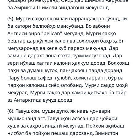
ҳашаротро мехӯранд. Онҳо дар шимоли Авруосиё
ва Амрикои Шимолӣ зиндагонӣ мекунанд.
(5). Мурғи саққо як оилаи паррандаҳоро гӯянд, ки
ба қатори белпойҳо мансубанд. Бо забони
Англисӣ онро "pelican" мегӯянд. Мурғи саққо
бештар дар кӯлҳои калон ва соҳилҳои баҳр ҳаёт
мегузаронад ва хеле хуб парвоз мекунад. Дар
замин ё дарахт лона сохта, тухм мегузорад. Дар
зери нӯлаш халтаи калони ҳалқум дорад. Болҳояш
паҳн ва думаш кӯтоҳ, панҷаҳояш парда доранд.
Пару болаш сафед, гулобӣ, хокистарранг, бӯр ва
парҳои калонаш сиёҳчатобанд. Мурғи саққо моҳӣ
мехӯрад. Мурғи саққо дар ҳамаи қитъаҳо ба ғайр
аз Антарктида вуҷуд дорад.
(6). Тавушқон, муши дупо, як навъ ҷонвари
мушмонанд аст. Тавушқон асосан дар ҷойҳои
хушк ва саҳро зиндагӣ мекунад. Пойҳои ақибаш
нисбат ба пойҳои пешаш дарозанд. Зимистон