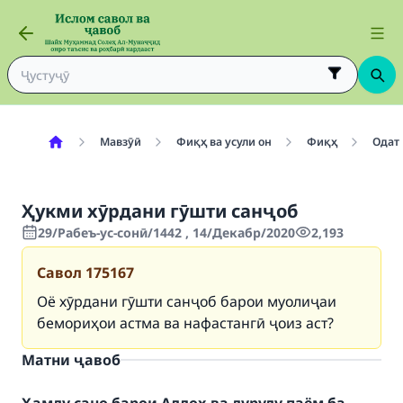
Мавзӯӣ
Фиқҳ ва усули он
Фиқҳ
Одат
Ҳукми хӯрдани гӯшти санҷоб
29/Рабеъ-ус-сонӣ/1442 , 14/Декабр/2020
2,193
Савол
175167
Оё хӯрдани гӯшти санҷоб барои муолиҷаи
бемориҳои астма ва нафастангӣ ҷоиз аст?
Матни ҷавоб