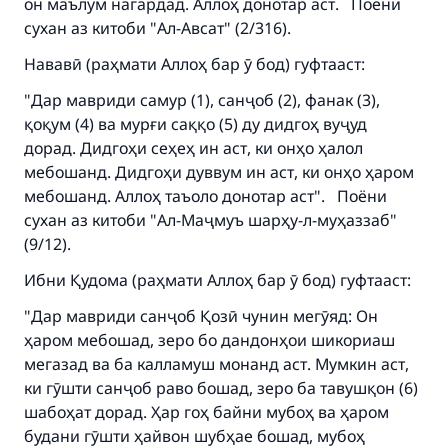
он маълум нагардад. Аллоҳ донотар аст. Поёни
сухан аз китоби "Ал-Авсат" (2/316).
Нававӣ (раҳмати Аллоҳ бар ӯ бод) гуфтааст:
"Дар мавриди самур (1), санҷоб (2), фанак (3),
қоқум (4) ва мурғи саққо (5) ду дидгоҳ вуҷуд
дорад. Дидгоҳи сеҳеҳ ин аст, ки онҳо ҳалол
мебошанд. Дидгоҳи дуввум ин аст, ки онҳо ҳаром
мебошанд. Аллоҳ таъоло донотар аст". Поёни
сухан аз китоби "Ал-Маҷмуъ шарҳу-л-муҳаззаб"
(9/12).
Ибни Қудома (раҳмати Аллоҳ бар ӯ бод) гуфтааст:
"Дар мавриди санҷоб Қозӣ чунин мегӯяд: Он
ҳаром мебошад, зеро бо дандонҳои шикориаш
мегазад ва ба калламуш монанд аст. Мумкин аст,
ки гӯшти санҷоб раво бошад, зеро ба тавушқон (6)
шабоҳат дорад. Ҳар гоҳ байни мубоҳ ва ҳаром
будани гӯшти ҳайвон шубҳае бошад, мубоҳ