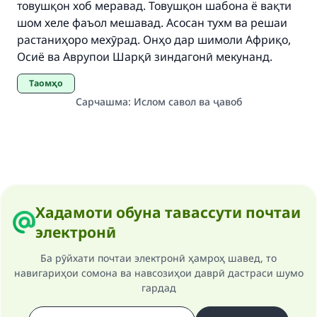
товушқон хоб меравад. Товушқон шабона ё вақти
шом хеле фаъол мешавад. Асосан тухм ва решаи
растаниҳоро мехӯрад. Онҳо дар шимоли Африқо,
Осиё ва Аврупои Шарқӣ зиндагонӣ мекунанд.
Таомҳо
Сарчашма
:
Ислом савол ва ҷавоб
Хадамоти обуна тавассути почтаи
электронӣ
Ба рӯйхати почтаи электронӣ ҳамроҳ шавед, то
навигариҳои сомона ва навсозиҳои даврӣ дастраси шумо
гардад