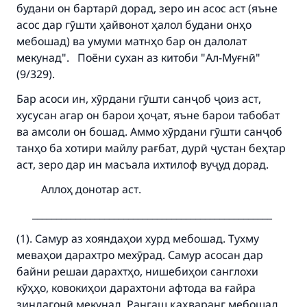
будани он бартарӣ дорад, зеро ин асос аст (яъне
асос дар гӯшти ҳайвонот ҳалол будани онҳо
мебошад) ва умуми матнҳо бар он далолат
мекунад". Поёни сухан аз китоби "Ал-Муғнӣ"
(9/329).
Бар асоси ин, хӯрдани гӯшти санҷоб ҷоиз аст,
хусусан агар он барои ҳоҷат, яъне барои табобат
ва амсоли он бошад. Аммо хӯрдани гӯшти санҷоб
танҳо ба хотири майлу рағбат, дурӣ ҷустан беҳтар
аст, зеро дар ин масъала ихтилоф вуҷуд дорад.
Аллоҳ донотар аст.
Make an impact on millions of lives
__________________________________________________
with your contribution today
(1). Самур аз хояндаҳои хурд мебошад. Тухму
меваҳои дарахтро мехӯрад. Самур асосан дар
Your support is crucial for our mission.
байни решаи дарахтҳо, нишебиҳои санглохи
The Prophet (ﷺ) said:
кӯҳҳо, ковокиҳои дарахтони афтода ва ғайра
"A person who leads others to doing what is
зиндагонӣ мекунад. Рангаш қаҳваранг мебошад.