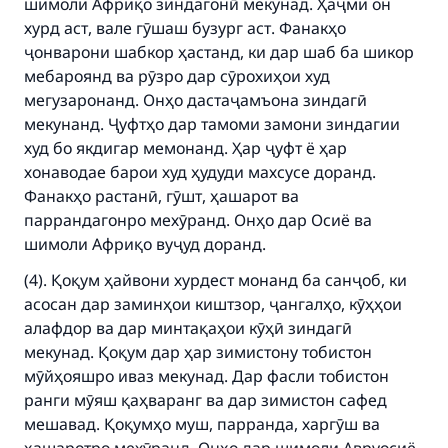
шимоли Африқо зиндагонӣ мекунад. Ҳаҷми он
хурд аст, вале гӯшаш бузург аст. Фанакҳо
ҷонварони шабкор ҳастанд, ки дар шаб ба шикор
мебароянд ва рӯзро дар сӯрохиҳои худ
мегузаронанд. Онҳо дастаҷамъона зиндагӣ
мекунанд. Ҷуфтҳо дар тамоми замони зиндагии
худ бо якдигар мемонанд. Ҳар ҷуфт ё ҳар
хонаводае барои худ ҳудуди махсусе доранд.
Фанакҳо растанӣ, гӯшт, ҳашарот ва
паррандагонро мехӯранд. Онҳо дар Осиё ва
шимоли Африқо вуҷуд доранд.
(4). Қоқум ҳайвони хурдест монанд ба санҷоб, ки
асосан дар заминҳои киштзор, ҷангалҳо, кӯҳҳои
алафдор ва дар минтақаҳои кӯҳӣ зиндагӣ
мекунад. Қоқум дар ҳар зимистону тобистон
мӯйҳояшро иваз мекунад. Дар фасли тобистон
ранги мӯяш қаҳваранг ва дар зимистон сафед
мешавад. Қоқумҳо муш, парранда, харгӯш ва