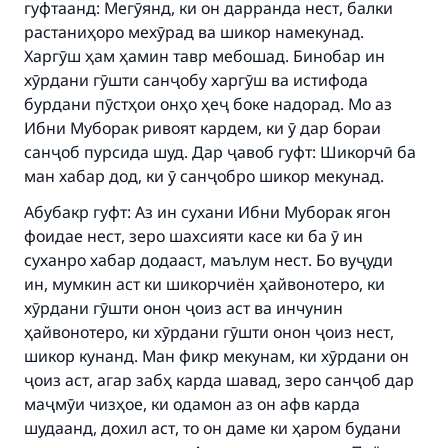
гуфтаанд: Мегӯянд, ки он дарранда нест, балки
растаниҳоро мехӯрад ва шикор намекунад.
Харгӯш ҳам ҳамин тавр мебошад. Бинобар ин
хӯрдани гӯшти санҷобу харгӯш ва истифода
бурдани пӯстҳои онҳо ҳеҷ боке надорад. Мо аз
Ибни Муборак ривоят кардем, ки ӯ дар бораи
санҷоб пурсида шуд. Дар ҷавоб гуфт: Шикорчӣ ба
ман хабар дод, ки ӯ санҷобро шикор мекунад.
Абубакр гуфт: Аз ин сухани Ибни Муборак ягон
фоидае нест, зеро шахсияти касе ки ба ӯ ин
суханро хабар додааст, маълум нест. Бо вуҷуди
ин, мумкин аст ки шикорчиён ҳайвонотеро, ки
хӯрдани гӯшти онон ҷоиз аст ва инчунин
ҳайвонотеро, ки хӯрдани гӯшти онон ҷоиз нест,
шикор кунанд. Ман фикр мекунам, ки хӯрдани он
ҷоиз аст, агар забҳ карда шавад, зеро санҷоб дар
маҷмӯи чизҳое, ки одамон аз он афв карда
шудаанд, дохил аст, то он даме ки ҳаром будани