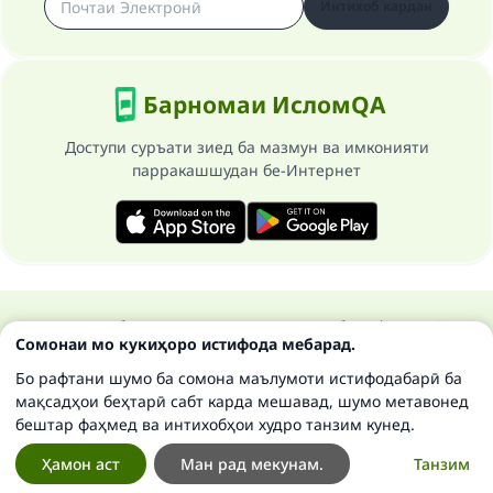
Интихоб кардан
Барномаи ИсломQA
Доступи суръати зиед ба мазмун ва имконияти
парракашшудан бе-Интернет
Ҳамаи ҳуқуқ ба сомонаи Ислом савол ва ҷавоб маҳфуз аст 1997-
Сомонаи мо кукиҳоро истифода мебарад.
2025 ©
Бо рафтани шумо ба сомона маълумоти истифодабарӣ ба
мақсадҳои беҳтарӣ сабт карда мешавад, шумо метавонед
бештар фаҳмед ва интихобҳои худро танзим кунед.
Ҳамон аст
Ман рад мекунам.
Танзим