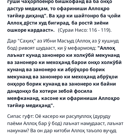
гӯши чаҳорпоёнро бишкофанд ва ба онҳо
The Prophet (ﷺ) said:
дастур медиҳам, то офариниши Аллоҳро
"A person who leads others to doing what is
тағйир диҳанд". Ва ҳар ки шайтонро ба ҷойи
good will earn the same reward as those who
Аллоҳ дӯсти худ бигирад, ба ростӣ зиёни
do it."
ошкоре кардааст».
(Сураи Нисо: 116 - 119).
(MUSLIM, 1893)
Дар "Саҳиҳ" аз Ибни Масъуд (Аллоҳ аз ӯ хушнуд
бод) ривоят шудааст, ки ӯ мефармояд:
"Аллоҳ
лаънат кунад занонеро ки холкӯбӣ мекунанд
Support IslamQA
ва занонеро ки мехоҳанд барои онҳо холкӯбӣ
кунанд ва занонеро ки абрӯҳоро борик
мекунанд ва занонеро ки мехоҳанд абрӯҳои
онҳоро борик кунанд ва занонеро ки байни
дандонҳо ба хотири зебоӣ фосила
меяфкананд, касоне ки офариниши Аллоҳро
тағйир медиҳанд".
Сипас гуфт: Оё касеро ки расулуллоҳ (дуруду
паёми Аллоҳ бар ӯ бод) лаънат намудааст, лаънат
накунам? Ва он дар китоби Аллоҳ таъоло вуҷуд