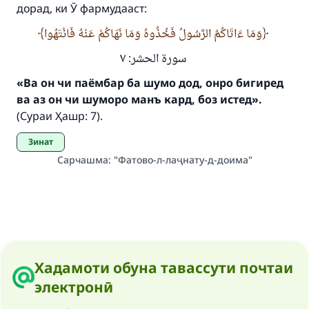
дорад, ки Ӯ фармудааст:
وَمَا ءَاتَاكُمُ الرَّسُولُ فَخُذُوهُ وَمَا نَهَاكُمْ عَنْهُ فَانْتَهُوا
سورة الحشر: ٧
«Ва он чи паёмбар ба шумо дод, онро бигиред
ва аз он чи шуморо манъ кард, боз истед».
(Сураи Ҳашр: 7).
Зинат
Сарчашма
:
"Фатово-л-лаҷнату-д-доима"
Хадамоти обуна тавассути почтаи
электронӣ