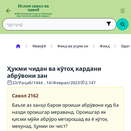
Мавзӯӣ
Фиқҳ ва усули он
Фиқҳ
Одат
Ҳукми чидан ва кӯтоҳ кардани
абрӯвони зан
23/Раҷаб/1444 , 14/Феврал/2023
2,147
Савол
2162
Баъзе аз занҳо барои ороиши абрӯвони худ ба
назди ороишгар мераванд. Ороишгар як
қисми мӯйи абрӯро метарошад ва ё кӯтоҳ
мекунад. Ҳукми он чист?