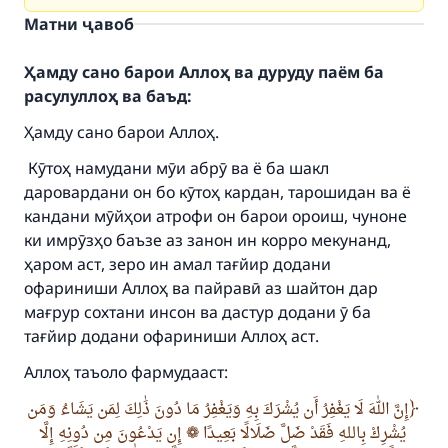
Матни ҷавоб
Ҳамду сано барои Аллоҳ ва дуруду паём ба
расулуллоҳ ва баъд:
Ҳамду сано барои Аллоҳ.
Кӯтоҳ намудани мӯи абрӯ ва ё ба шакл
даровардани он бо кӯтоҳ кардан, тарошидан ва ё
кандани мӯйҳои атрофи он барои ороиш, чуноне
ки имрӯзҳо баъзе аз занон ин корро мекунанд,
ҳаром аст, зеро ин амал тағйир додани
офариниши Аллоҳ ва пайравӣ аз шайтон дар
мағрур сохтани инсон ва дастур додани ӯ ба
тағйир додани офариниши Аллоҳ аст.
Аллоҳ таъоло фармудааст:
إِنَّ اللهَ لَا يَغْفِرُ أَن يُشْرَكَ بِهِ وَيَغْفِرُ مَا دُونَ ذَٰلِكَ لِمَن يَشَاءُ وَمَن
إِن يَدْعُونَ مِن دُونِهِ إِلَّا
❁
يُشْرِكْ بِاللهِ فَقَدْ ضَلَّ ضَلَالًا بَعِيدًا