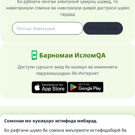
Ба рӯйхати почтаи электронӣ ҳамроҳ шавед, то
навигариҳои сомона ва навсозиҳои даврӣ дастраси шумо
гардад
Интихоб кардан
Барномаи ИсломQA
Доступи суръати зиед ба мазмун ва имконияти
парракашшудан бе-Интернет
Ҳамаи ҳуқуқ ба сомонаи Ислом савол ва ҷавоб маҳфуз аст 1997-
Сомонаи мо кукиҳоро истифода мебарад.
2025 ©
Бо рафтани шумо ба сомона маълумоти истифодабарӣ ба