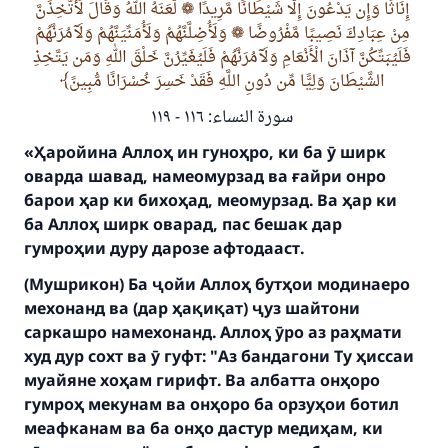
لَّعَنَهُ اللهُ وَقَالَ لَأَتَّخِذَنَّ
❁
إِنَاثًا وَإِن يَدْعُونَ إِلَّا شَيْطَانًا مَّرِيدًا
وَلَأُضِلَّنَّهُمْ وَلَأُمَنِّيَنَّهُمْ وَلَآمُرَنَّهُمْ
❁
مِنْ عِبَادِكَ نَصِيبًا مَّفْرُوضًا
فَلَيُبَتِّكُنَّ آذَانَ الْأَنْعَامِ وَلَآمُرَنَّهُمْ فَلَيُغَيِّرُنَّ خَلْقَ اللهِ وَمَن يَتَّخِذِ
الشَّيْطَانَ وَلِيًّا مِّن دُونِ اللَّهِ فَقَدْ خَسِرَ خُسْرَانًا مُّبِينً
سورة النساء: ١١٦ - ١١٩
«Ҳаройина Аллоҳ ин гуноҳро, ки ба ӯ ширк
оварда шавад, намеомурзад ва ғайри онро
барои ҳар ки бихоҳад, меомурзад. Ва ҳар ки
ба Аллоҳ ширк оварад, пас бешак дар
гумроҳии дуру дарозе афтодааст.
(Мушрикон) Ба ҷойи Аллоҳ бутҳои модинаеро
мехонанд ва (дар ҳақиқат) ҷуз шайтони
саркашро намехонанд. Аллоҳ ӯро аз раҳмати
Make an impact on millions of lives
худ дур сохт ва ӯ гуфт: "Аз бандагони Ту ҳиссаи
муайяне хоҳам гирифт. Ва албатта онҳоро
with your contribution today
гумроҳ мекунам ва онҳоро ба орзуҳои ботил
меафканам ва ба онҳо дастур медиҳам, ки
Your support is crucial for our mission.