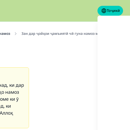
Тоҷикӣ
намоз
Зан дар ҷойҳои ҷамъиятӣ чӣ гуна намоз мехонад?
над, ки дар
ҳо намоз
оме ки ӯ
д, ки
 Аллоҳ