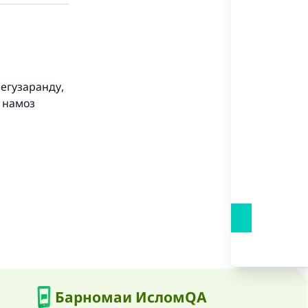
our
мегузаранду,
he
 намоз
Барномаи ИсломQA