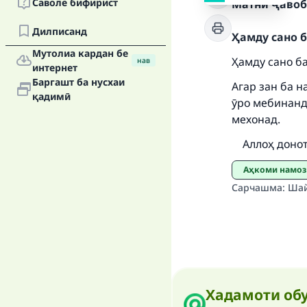
Ma
Саволе бифирист
Матни ҷавоб
Дилписанд
Ҳамду сано б
Мутолиа кардан бе
Ҳамду сано б
нав
интернет
Баргашт ба нусхаи
Агар зан ба н
қадимӣ
"
ӯро мебинанд
мехонад.
Аллоҳ донота
Аҳкоми намоз
Сарчашма
:
Шай
Хадамоти обу