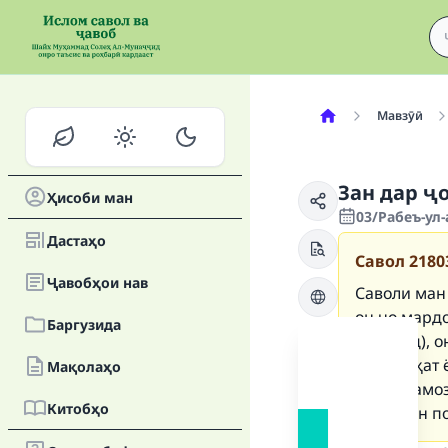
Мавзӯӣ
Зан дар ҷ
Ҳисоби ман
03/Рабеъ-ул-
Дастаҳо
Савол
2180
Ҷавобҳои нав
Саволи ман 
он ҷо мардо
Баргузида
бихонад), о
дар саёҳат 
Мақолаҳо
вақти намоз
Китобҳо
бароятон п