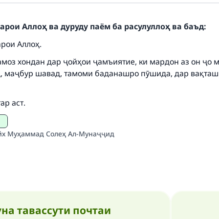
ke an impact on millions of lives with y
contribution today
арои Аллоҳ ва дуруду паём ба расулуллоҳ ва баъд:
Your support is crucial for our mission.
арои Аллоҳ.
амоз хондан дар ҷойҳои ҷамъиятие, ки мардон аз он ҷо 
The Prophet (ﷺ) said:
A person who leads others to doing what is good will earn t
, маҷбур шавад, тамоми баданашро пӯшида, дар вақташ
same reward as those who do it."
(MUSLIM, 1893)
р аст.
х Муҳаммад Солеҳ Ал-Мунаҷҷид
Support IslamQA
на тавассути почтаи