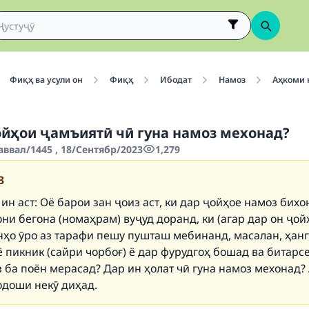
Фиқҳ ва усули он
Фиқҳ
Ибодат
Намоз
Аҳкоми 
ойҳои ҷамъиятӣ чӣ гуна намоз мехонад?
аввал/1445 , 18/Сентябр/2023
1,279
3
ин аст: Оё барои зан ҷоиз аст, ки дар ҷойҳое намоз бихо
ни бегона (номаҳрам) вуҷуд доранд, ки (агар дар он ҷой
нҳо ӯро аз тарафи пешу пушташ мебинанд, масалан, ҳанг
ё пикник (сайри чорбоғ) ё дар фурудгоҳ бошад ва битарсе
 ба поён мерасад? Дар ин ҳолат чӣ гуна намоз мехонад?
одоши некӯ диҳад.