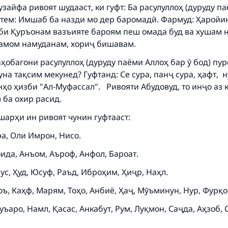
узайфа ривоят шудааст, ки гуфт: Ба расулуллоҳ (дуруду п
уфтем: Имшаб ба назди мо дер баромадӣ. Фармуд: Ҳаройи
зби Қуръонам вазъияте бароям пеш омада буд ва хушам н
ke an impact on millions of lives with y
тамом намуданам, хориҷ бишавам.
contribution today
саҳобагони расулуллоҳ (дуруду паёми Аллоҳ бар ӯ бод) пу
на тақсим мекунед? Гуфтанд: Се сура, панҷ cура, ҳафт, н
Your support is crucial for our mission.
нҳо ҳизби "Ал-Муфассал". Ривояти Абудовуд, то инҷо аз к
The Prophet (ﷺ) said:
) ба охир расид.
A person who leads others to doing what is good will earn t
шарҳи ин ривоят чунин гуфтааст:
same reward as those who do it."
ра, Оли Имрон, Нисо.
(MUSLIM, 1893)
ида, Анъом, Аъроф, Анфол, Бароат.
ус, Ҳуд, Юсуф, Раъд, Иброҳим, Ҳиҷр, Наҳл.
Support IslamQA
оъ, Каҳф, Марям, Тоҳо, Анбиё, Ҳаҷ, Мӯъминун, Нур, Фурқо
уъаро, Намл, Қасас, Анкабут, Рум, Луқмон, Саҷда, Аҳзоб, 