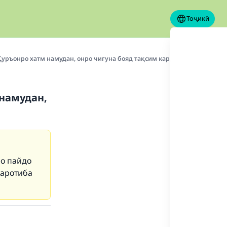
Тоҷикӣ
Қуръонро хатм намудан, онро чигуна бояд тақсим кард?
 намудан,
ро пайдо
маротиба