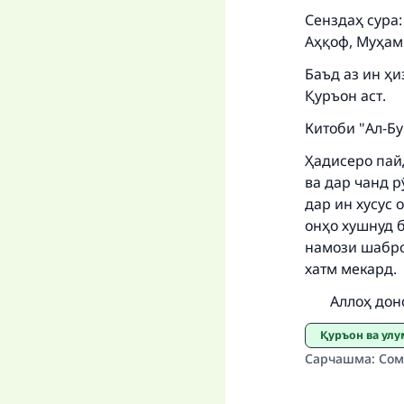
Сенздаҳ сура:
Аҳқоф, Муҳамм
Баъд аз ин ҳи
Қуръон аст.
Китоби "Ал-Бу
Ҳадисеро пайд
ва дар чанд р
дар ин хусус 
онҳо хушнуд б
намози шабро
хатм мекард.
Аллоҳ донот
Қуръон ва ул
Сарчашма
:
Сом