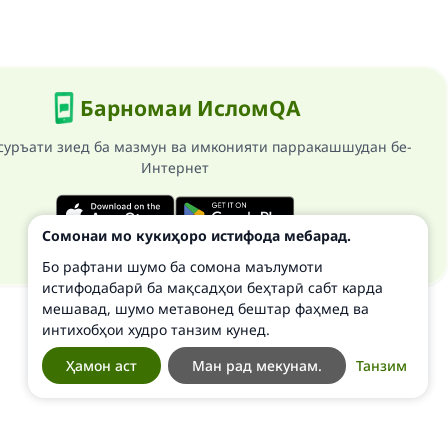
Барномаи ИсломQA
суръати зиед ба мазмун ва имконияти парракашшудан бе-
Интернет
Сомонаи мо кукиҳоро истифода мебарад.
Бо рафтани шумо ба сомона маълумоти
истифодабарӣ ба мақсадҳои беҳтарӣ сабт карда
мешавад, шумо метавонед бештар фаҳмед ва
интихобҳои худро танзим кунед.
Ҳамон аст
Ман рад мекунам.
Танзим