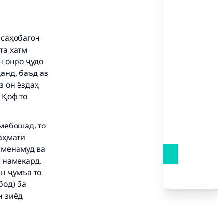
 саҳобагон
та хатм
н онро ҷудо
анд, баъд аз
аз он ёздаҳ
и Қоф то
 мебошад, то
раҳмати
н менамуд ва
к намекард.
ин ҷумъа то
бод) ба
н зиёд