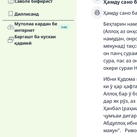
Саволе бифирист
Ҳамду сано б
Ҳамду сано б
Дилписанд
Беҳтарин нам
Мутолиа кардан бе
нав
интернет
(Аллоҳ аз онҳ
Баргашт ба нусхаи
намудан, онро
қадимӣ
мекунад) тақс
он панҷ сураи
сура, пас аз 
охири сураи 
Ибни Қудома 
ки ӯ ҳар ҳафт
Аллоҳ бар ӯ б
дар як рӯз, а
Ҳанбал (раҳма
ҷумъаи дигар 
Абдуллоҳ ибни
макун". Риво