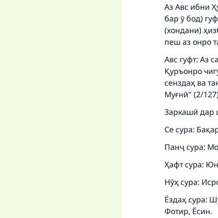
Аз Авс ибни Ҳ
бар ӯ бод) г
(хондани) ҳи
Ma
пеш аз онро 
Авс гуфт: Аз 
Қуръонро чигу
сенздаҳ ва та
Муғнӣ" (2/127
"
Заркашӣ дар 
Се сура: Бақа
Панҷ сура: Мо
Ҳафт сура: Юн
Нӯҳ сура: Иср
Ёздаҳ сура: Ш
Фотир, Ёсин.