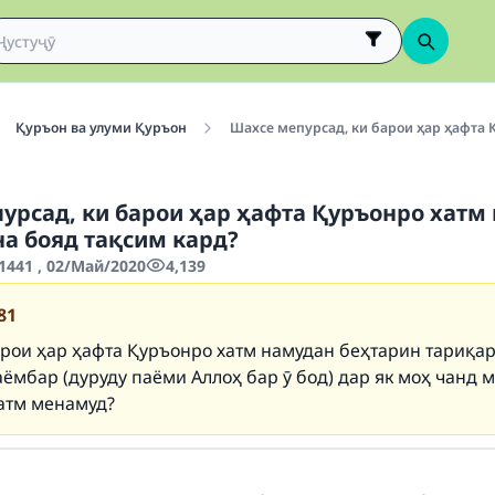
Қуръон ва улуми Қуръон
Шахсе мепурсад, ки барои ҳар ҳафта 
урсад, ки барои ҳар ҳафта Қуръонро хатм
на бояд тақсим кард?
1441 , 02/Май/2020
4,139
81
рои ҳар ҳафта Қуръонро хатм намудан беҳтарин тариқа
ёмбар (дуруду паёми Аллоҳ бар ӯ бод) дар як моҳ чанд 
атм менамуд?