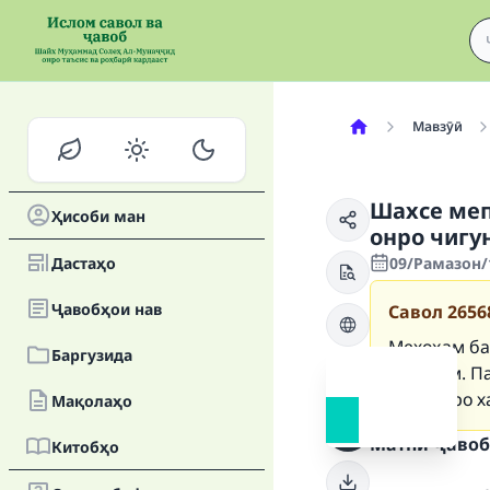
Мавзӯӣ
Шахсе меп
Ҳисоби ман
онро чигу
Дастаҳо
09/Рамазон/
Ҷавобҳои нав
Савол
2656
Мехоҳам ба
Баргузида
бикунам. Па
Қуръонро х
Мақолаҳо
Матни ҷавоб
Китобҳо