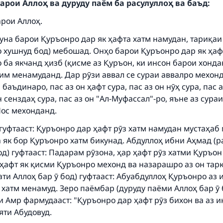
арои Аллоҳ ва дуруду паём ба расулуллоҳ ва баъд:
арои Аллоҳ.
уна барои Қуръонро дар як ҳафта хатм намудан, тариқаи
о хушнуд бод) мебошад. Онҳо барои Қуръонро дар як ҳаф
 ба якчанд ҳизб (қисме аз Қуръон, ки инсон барои хонда
им менамуданд. Дар рӯзи аввал се сураи аввалро мехонд
 баъдинаро, пас аз он ҳафт сура, пас аз он нӯҳ сура, пас 
он сенздаҳ сура, пас аз он "Ал-Муфассал"-ро, яъне аз сура
Нос мехонданд.
гуфтааст: Қуръонро дар ҳафт рӯз хатм намудан мустаҳаб
а як бор Қуръонро хатм бикунад. Абдуллоҳ ибни Аҳмад (
од) гуфтааст: Падарам рӯзона, ҳар ҳафт рӯз хатми Қуръо
з ҳафт як қисми Қуръонро мехонд ва назарашро аз он тар
ти Аллоҳ бар ӯ бод) гуфтааст: Абуабдуллоҳ Қуръонро аз 
хатм менамуд. Зеро паёмбар (дуруду паёми Аллоҳ бар ӯ 
 Амр фармудааст: "Қуръонро дар ҳафт рӯз бихон ва аз и
яти Абудовуд.