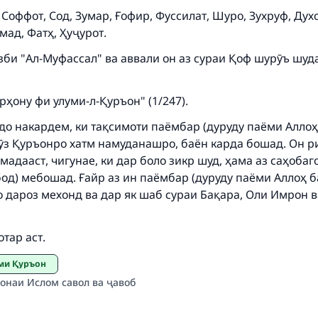
 Соффот, Сод, Зумар, Ғофир, Фуссилат, Шуро, Зухруф, Дух
ад, Фатҳ, Ҳуҷурот.
зби "Ал-Муфассал" ва аввали он аз сураи Қоф шурӯъ шуд
рҳону фи улуми-л-Қуръон" (1/247).
о накардем, ки тақсимоти паёмбар (дуруду паёми Аллоҳ 
ӯз Қуръонро хатм намуданашро, баён карда бошад. Он ри
омадааст, чигунае, ки дар боло зикр шуд, ҳама аз саҳобаг
од) мебошад. Ғайр аз ин паёмбар (дуруду паёми Аллоҳ б
 дароз мехонд ва дар як шаб сураи Бақара, Оли Имрон 
ар аст.
уми Қуръон
онаи Ислом савол ва ҷавоб