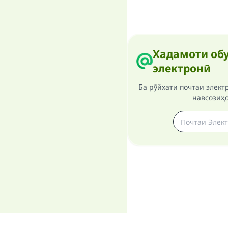
Хадамоти обу
электронӣ
Ба рӯйхати почтаи элект
навсозиҳ