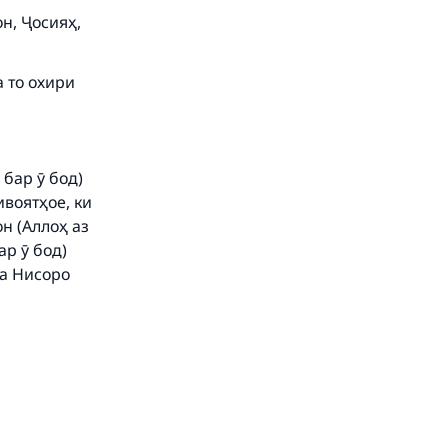
он, Ҷосияҳ,
а то охири
бар ӯ бод)
воятҳое, ки
он (Аллоҳ аз
ар ӯ бод)
ва Нисоро