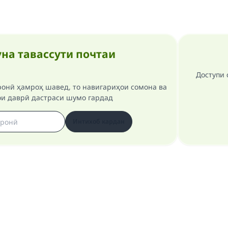
на тавассути почтаи
Доступи 
ронӣ ҳамроҳ шавед, то навигариҳои сомона ва
ои даврӣ дастраси шумо гардад
Интихоб кардан