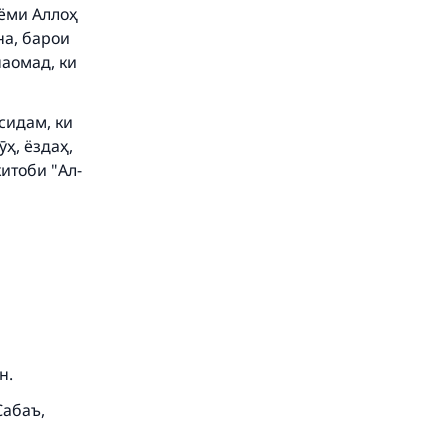
аёми Аллоҳ
на, барои
аомад, ки
our
рсидам, ки
ӯҳ, ёздаҳ,
итоби "Ал-
he
н.
Сабаъ,