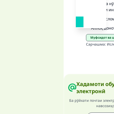
хӯрданӣ ва нӯ
истифодаи ин
"Фатово ислом
Аллоҳ донот
Муфсидот ва
Сарчашма
:
Исл
Хадамоти обу
электронӣ
Ба рӯйхати почтаи элект
навсозиҳ