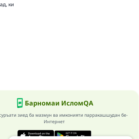
ад, ки
Барномаи ИсломQA
суръати зиед ба мазмун ва имконияти парракашшудан бе-
Интернет