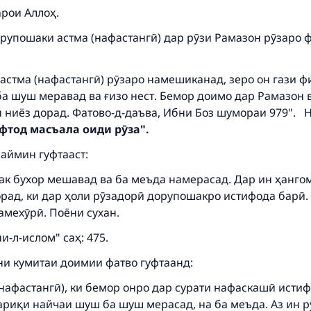
арои Аллоҳ.
рупошаки астма (нафастангӣ) дар рӯзи Рамазон рӯзаро 
астма (нафастангӣ) рӯзаро намешиканад, зеро он гази 
ба шуш меравад ва ғизо нест. Бемор доимо дар Рамазон 
 ниёз дорад. Фатово-д-даъва, Ибни Боз шумораи 979". Н
ke an impact on millions of lives with y
фтод масъала оиди рӯза".
contribution today
аймин гуфтааст:
ак бухор мешавад ва ба меъда намерасад. Дар ин ҳанго
Your support is crucial for our mission.
орад, ки дар ҳоли рӯзадорӣ дорупошакро истифода барӣ.
The Prophet (ﷺ) said:
амехӯрӣ. Поёни сухан.
A person who leads others to doing what is good will earn t
и-л-ислом" саҳ: 475.
same reward as those who do it."
 кумитаи доимии фатво гуфтаанд:
(MUSLIM, 1893)
(нафастангӣ), ки бемор онро дар сурати нафаскашӣ исти
ариқи найчаи шуш ба шуш мерасад, на ба меъда. Аз ин рӯ