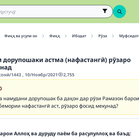
Фиқҳ ва усули он
Фиқҳ
Ибодат
Рӯза
Муфсидот 
 дорупошаки астма (нафастангӣ) рӯзаро
над
сонӣ/1443 , 10/Ноябр/2021
2,755
0
а намудани дорупошак ба даҳон дар рӯзи Рамазон барои
бемории нафастангӣ аст, рӯзаро фосид мекунад?
арои Аллоҳ ва дуруду паём ба расулуллоҳ ва баъд: