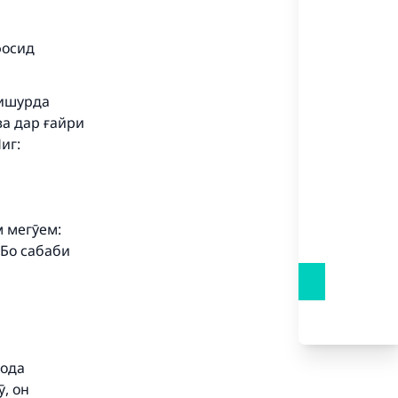
фосид
фишурда
ва дар ғайри
иг:
our
м мегӯем:
 Бо сабаби
he
фода
, он