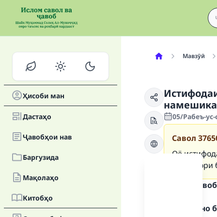
Мавзӯӣ
Истифодаи
Ҳисоби ман
намешика
Дастаҳо
05/Рабеъ-ус-
Ҷавобҳои нав
Савол
3765
Оё истифод
Баргузида
гирифтори 
Мақолаҳо
Матни ҷавоб
Китобҳо
Ҳамду сано б