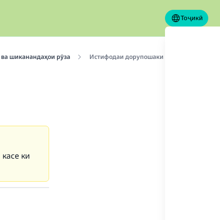
Тоҷикӣ
ва шиканандаҳои рӯза
Истифодаи дорупошаки астма (нафастанг
 касе ки