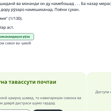
Support IslamQA
шиданӣ ва монанди он ду намебошад . . . Ба назар мерас
 дору рӯзаро намешиканад. Поёни сухан.
ия" (1/130).
ар аст.
 шиканандаҳои рӯза
ом савол ва ҷавоб
на тавассути почтаи
Доступи 
ронӣ ҳамроҳ шавед, то навигариҳои сомона ва
ои даврӣ дастраси шумо гардад