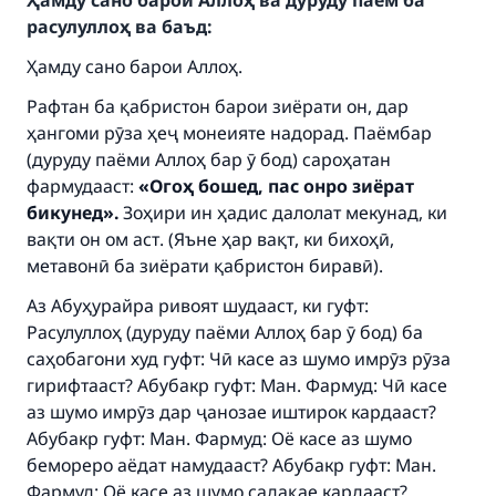
Ҳамду сано барои Аллоҳ ва дуруду паём ба
расулуллоҳ ва баъд:
Ҳамду сано барои Аллоҳ.
Рафтан ба қабристон барои зиёрати он, дар
ҳангоми рӯза ҳеҷ монеияте надорад. Паёмбар
(дуруду паёми Аллоҳ бар ӯ бод) сароҳатан
фармудааст:
«Огоҳ бошед, пас онро зиёрат
бикунед».
Зоҳири ин ҳадис далолат мекунад, ки
вақти он ом аст. (Яъне ҳар вақт, ки бихоҳӣ,
метавонӣ ба зиёрати қабристон биравӣ).
Аз Абуҳурайра ривоят шудааст, ки гуфт:
Расулуллоҳ (дуруду паёми Аллоҳ бар ӯ бод) ба
саҳобагони худ гуфт: Чӣ касе аз шумо имрӯз рӯза
Make an impact on millions of lives
гирифтааст? Абубакр гуфт: Ман. Фармуд: Чӣ касе
with your contribution today
аз шумо имрӯз дар ҷанозае иштирок кардааст?
Абубакр гуфт: Ман. Фармуд: Оё касе аз шумо
Your support is crucial for our mission.
бемореро аёдат намудааст? Абубакр гуфт: Ман.
The Prophet (ﷺ) said:
Фармуд: Оё касе аз шумо садақае кардааст?