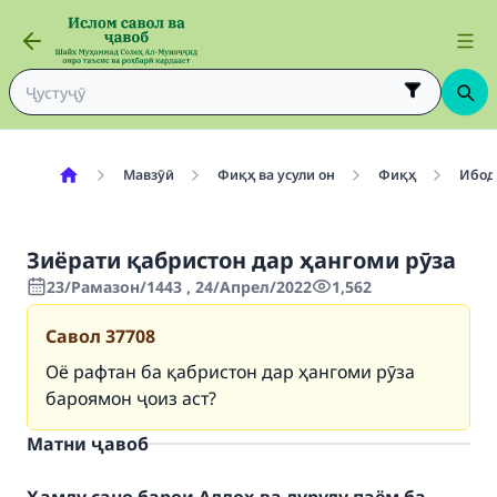
Мавзӯӣ
Фиқҳ ва усули он
Фиқҳ
Ибод
Зиёрати қабристон дар ҳангоми рӯза
23/Рамазон/1443 , 24/Апрел/2022
1,562
Савол
37708
Оё рафтан ба қабристон дар ҳангоми рӯза
бароямон ҷоиз аст?
Матни ҷавоб