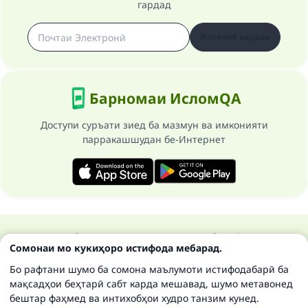
гардад
Интихоб кардан
Барномаи ИсломQA
Доступи суръати зиед ба мазмун ва имконияти
парракашшудан бе-Интернет
Ҳамаи ҳуқуқ ба сомонаи Ислом савол ва ҷавоб маҳфуз аст 1997-
Сомонаи мо кукиҳоро истифода мебарад.
2025 ©
Бо рафтани шумо ба сомона маълумоти истифодабарӣ ба
мақсадҳои беҳтарӣ сабт карда мешавад, шумо метавонед
бештар фаҳмед ва интихобҳои худро танзим кунед.