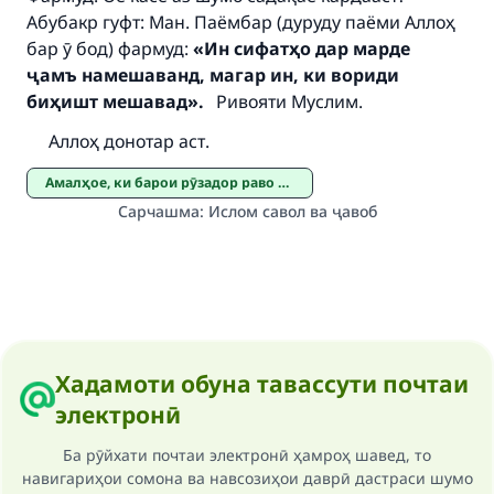
"A person who leads others to doing what is
Абубакр гуфт: Ман. Паёмбар (дуруду паёми Аллоҳ
good will earn the same reward as those who
бар ӯ бод) фармуд:
«Ин сифатҳо дар марде
do it."
ҷамъ намешаванд, магар ин, ки вориди
биҳишт мешавад».
Ривояти Муслим.
(MUSLIM, 1893)
Аллоҳ донотар аст.
Амалҳое, ки барои рӯзадор раво аст
Support IslamQA
Сарчашма
:
Ислом савол ва ҷавоб
Хадамоти обуна тавассути почтаи
электронӣ
Ба рӯйхати почтаи электронӣ ҳамроҳ шавед, то
навигариҳои сомона ва навсозиҳои даврӣ дастраси шумо