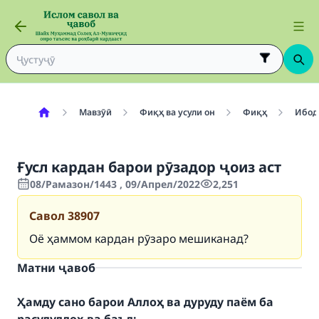
Мавзӯӣ
Фиқҳ ва усули он
Фиқҳ
Ибод
Ғусл кардан барои рӯзадор ҷоиз аст
08/Рамазон/1443 , 09/Апрел/2022
2,251
Савол
38907
Оё ҳаммом кардан рӯзаро мешиканад?
Матни ҷавоб
Ҳамду сано барои Аллоҳ ва дуруду паём ба