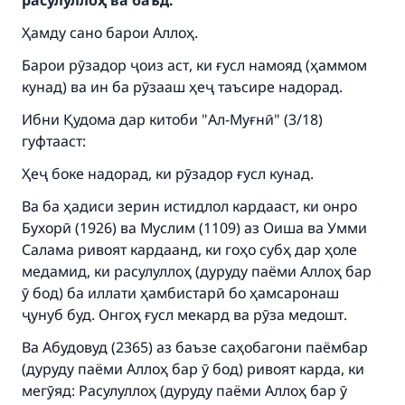
расулуллоҳ ва баъд:
Ҳамду сано барои Аллоҳ.
Барои рӯзадор ҷоиз аст, ки ғусл намояд (ҳаммом
кунад) ва ин ба рӯзааш ҳеҷ таъсире надорад.
Ибни Қудома дар китоби "Ал-Муғнӣ" (3/18)
гуфтааст:
Ҳеҷ боке надорад, ки рӯзадор ғусл кунад.
Ва ба ҳадиси зерин истидлол кардааст, ки онро
Бухорӣ (1926) ва Муслим (1109) аз Оиша ва Умми
Салама ривоят кардаанд, ки гоҳо субҳ дар ҳоле
медамид, ки расулуллоҳ (дуруду паёми Аллоҳ бар
ӯ бод) ба иллати ҳамбистарӣ бо ҳамсаронаш
ҷунуб буд. Онгоҳ ғусл мекард ва рӯза медошт.
Ва Абудовуд (2365) аз баъзе саҳобагони паёмбар
(дуруду паёми Аллоҳ бар ӯ бод) ривоят карда, ки
мегӯяд: Расулуллоҳ (дуруду паёми Аллоҳ бар ӯ