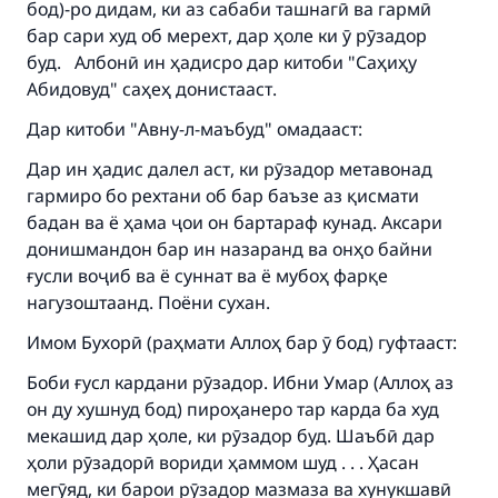
бод)-ро дидам, ки аз сабаби ташнагӣ ва гармӣ
бар сари худ об мерехт, дар ҳоле ки ӯ рӯзадор
буд. Албонӣ ин ҳадисро дар китоби "Саҳиҳу
Абидовуд" саҳеҳ донистааст.
Дар китоби "Авну-л-маъбуд" омадааст:
Дар ин ҳадис далел аст, ки рӯзадор метавонад
гармиро бо рехтани об бар баъзе аз қисмати
бадан ва ё ҳама ҷои он бартараф кунад. Аксари
Make an impact on millions of lives
донишмандон бар ин назаранд ва онҳо байни
with your contribution today
ғусли воҷиб ва ё суннат ва ё мубоҳ фарқе
нагузоштаанд. Поёни сухан.
Your support is crucial for our mission.
Имом Бухорӣ (раҳмати Аллоҳ бар ӯ бод) гуфтааст:
The Prophet (ﷺ) said:
Боби ғусл кардани рӯзадор. Ибни Умар (Аллоҳ аз
"A person who leads others to doing what is
он ду хушнуд бод) пироҳанеро тар карда ба худ
good will earn the same reward as those who
do it."
мекашид дар ҳоле, ки рӯзадор буд. Шаъбӣ дар
ҳоли рӯзадорӣ вориди ҳаммом шуд . . . Ҳасан
(MUSLIM, 1893)
мегӯяд, ки барои рӯзадор мазмаза ва хунукшавӣ