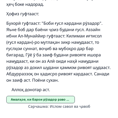
ҳеҷ боке надорад.
Ҳофиз гуфтааст:
Support IslamQA
Бухорӣ гуфтааст: "Боби ғусл кардани рӯзадор".
Яъне боб дар баёни ҷоиз будани ғусл. Аззайн
ибни Ал-Мунаййир гуфтааст: Килимаи иғтисол
(ғусл кардан)-ро мутлақан зикр намудааст, то
ғуслҳои суннат, воҷиб ва мубоҳро дар бар
бигарад. Гӯё ӯ ба заиф будани ривояте ишора
намудааст, ки он аз Алӣ оиди наҳй намудани
рӯзадор аз дохил шудани ҳаммом ривоят шудааст.
Абдурраззоқ он ҳадисро ривоят кардааст. Санади
он заиф аст. Поёни сухан.
Аллоҳ донотар аст.
Амалҳое, ки барои рӯзадор раво аст
Сарчашма
:
Ислом савол ва ҷавоб