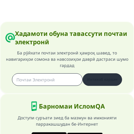
Хадамоти обуна тавассути почтаи
электронӣ
Ба рӯйхати почтаи электронӣ ҳамроҳ шавед, то
навигариҳои сомона ва навсозиҳои даврӣ дастраси шумо
гардад
Интихоб кардан
Барномаи ИсломQA
Доступи суръати зиед ба мазмун ва имконияти
парракашшудан бе-Интернет