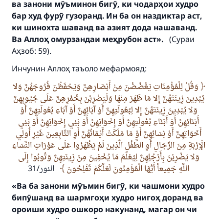
ва занони мӯъминон бигӯ, ки чодарҳои худро
бар худ фурӯ гузоранд. Ин ба он наздиктар аст,
ки шинохта шаванд ва азият дода нашаванд.
Ва Аллоҳ омурзандаи меҳрубон аст».
(Сураи
Аҳзоб: 59).
Инчунин Аллоҳ таъоло мефармояд:
وَقُلْ لِلْمُؤْمِنَاتِ يَغْضُضْنَ مِنْ أَبْصَارِهِنَّ وَيَحْفَظْنَ فُرُوجَهُنَّ وَلا
يُبْدِينَ زِينَتَهُنَّ إِلا مَا ظَهَرَ مِنْهَا وَلْيَضْرِبْنَ بِخُمُرِهِنَّ عَلَى جُيُوبِهِنَّ
وَلا يُبْدِينَ زِينَتَهُنَّ إِلا لِبُعُولَتِهِنَّ أَوْ آبَائِهِنَّ أَوْ آبَاءِ بُعُولَتِهِنَّ أَوْ
أَبْنَائِهِنَّ أَوْ أَبْنَاءِ بُعُولَتِهِنَّ أَوْ إِخْوَانِهِنَّ أَوْ بَنِي إِخْوَانِهِنَّ أَوْ بَنِي
أَخَوَاتِهِنَّ أَوْ نِسَائِهِنَّ أَوْ مَا مَلَكَتْ أَيْمَانُهُنَّ أَوِ التَّابِعِينَ غَيْرِ أُولِي
الْإِرْبَةِ مِنَ الرِّجَالِ أَوِ الطِّفْلِ الَّذِينَ لَمْ يَظْهَرُوا عَلَى عَوْرَاتِ النِّسَاءِ
وَلا يَضْرِبْنَ بِأَرْجُلِهِنَّ لِيُعْلَمَ مَا يُخْفِينَ مِنْ زِينَتِهِنَّ وَتُوبُوا إِلَى
اللَّهِ جَمِيعاً أَيُّهَا الْمُؤْمِنُونَ لَعَلَّكُمْ تُفْلِحُونَ
النور/31
«
Ва ба занони мӯъмин бигӯ, ки чашмони худро
бипӯшанд ва шармгоҳи худро нигоҳ доранд ва
ороиши худро ошкоро накунанд, магар он чи