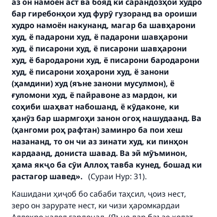
аз он намоён аст ва бояд ки сарандозҳои худро
бар гиребонҳои худ фурӯ гузоранд ва ороиши
худро намоён накунанд, магар ба шавҳарони
худ, ё падарони худ, ё падарони шавҳарони
худ, ё писарони худ, ё писарони шавҳарони
худ, ё бародарони худ, ё писарони бародарони
худ, ё писарони хоҳарони худ, ё занони
(ҳамдини) худ (яъне занони мусулмон), ё
ғуломони худ, ё пайравоне аз мардон, ки
соҳиби шаҳват набошанд, ё кӯдаконе, ки
ҳанӯз бар шармгоҳи занон огоҳ нашудаанд. Ва
Make an impact on millions of lives
(ҳангоми роҳ рафтан) заминро ба пои хеш
with your contribution today
назананд, то он чи аз зинати худ, ки пинҳон
кардаанд, дониста шавад. Ва эй мӯъминон,
Your support is crucial for our mission.
ҳама якҷо ба сӯи Аллоҳ тавба кунед, бошад ки
растагор шавед
».
(Сураи Нур: 31).
The Prophet (ﷺ) said:
"A person who leads others to doing what is
Кашидани ҳиҷоб бо сабаби таҳсил, ҷоиз нест,
good will earn the same reward as those who
зеро он зарурате нест, ки чизи ҳаромкардаи
do it."