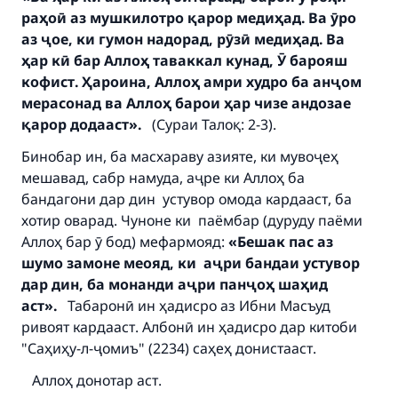
раҳоӣ аз мушкилотро қарор медиҳад. Ва ӯро
аз ҷое, ки гумон надорад, рӯзӣ медиҳад. Ва
ҳар кӣ бар Аллоҳ таваккал кунад, Ӯ барояш
кофист. Ҳароина, Аллоҳ амри худро ба анҷом
мерасонад ва Аллоҳ барои ҳар чизе андозае
қарор додааст».
(Сураи Талоқ: 2-3).
Бинобар ин, ба масхараву азияте, ки мувоҷеҳ
мешавад, сабр намуда, аҷре ки Аллоҳ ба
бандагони дар дин устувор омода кардааст, ба
хотир оварад. Чуноне ки паёмбар (дуруду паёми
Аллоҳ бар ӯ бод) мефармояд:
«Бешак пас аз
шумо замоне меояд, ки аҷри бандаи устувор
дар дин, ба монанди аҷри панҷоҳ шаҳид
аст».
Табаронӣ ин ҳадисро аз Ибни Масъуд
ривоят кардааст. Албонӣ ин ҳадисро дар китоби
"Саҳиҳу-л-ҷомиъ" (2234) саҳеҳ донистааст.
Аллоҳ донотар аст.