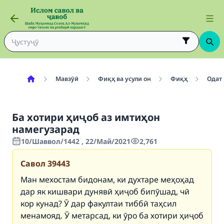
Мавзӯӣ
Фиқҳ ва усули он
Фиқҳ
Одат
Ба хотири ҳиҷоб аз имтиҳон
намегузарад
10/Шаввол/1442 , 22/Май/2021
2,761
Савол
39443
Ман мехостам бидонам, ки духтаре меҳоҳад
дар як кишвари дунявӣ ҳиҷоб бипӯшад, чӣ
кор кунад? Ӯ дар факултаи тиббӣ таҳсил
менамояд. Ӯ метарсад, ки ӯро ба хотири ҳиҷоб