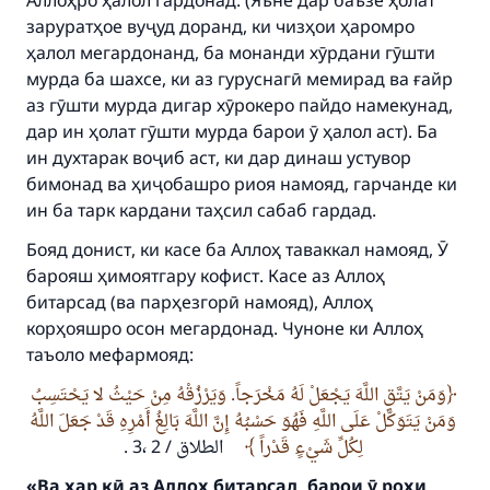
Аллоҳро ҳалол гардонад.
(Яъне дар баъзе ҳолат
(MUSLIM, 1893)
заруратҳое вуҷуд доранд, ки чизҳои ҳаромро
ҳалол мегардонанд, ба монанди хӯрдани гӯшти
мурда ба шахсе, ки аз гуруснагӣ мемирад ва ғайр
аз гӯшти мурда дигар хӯрокеро пайдо намекунад,
Support IslamQA
дар ин ҳолат гӯшти мурда барои ӯ ҳалол аст).
Ба
ин духтарак воҷиб аст, ки дар динаш устувор
бимонад ва ҳиҷобашро риоя намояд, гарчанде ки
ин ба тарк кардани таҳсил сабаб гардад.
Бояд донист, ки касе ба Аллоҳ таваккал намояд, Ӯ
барояш ҳимоятгару кофист. Касе аз Аллоҳ
битарсад (ва парҳезгорӣ намояд), Аллоҳ
корҳояшро осон мегардонад. Чуноне ки Аллоҳ
таъоло мефармояд:
وَمَنْ يَتَّقِ اللَّهَ يَجْعَلْ لَهُ مَخْرَجاً. وَيَرْزُقْهُ مِنْ حَيْثُ لا يَحْتَسِبُ
وَمَنْ يَتَوَكَّلْ عَلَى اللَّهِ فَهُوَ حَسْبُهُ إِنَّ اللَّهَ بَالِغُ أَمْرِهِ قَدْ جَعَلَ اللَّهُ
.
الطلاق / 2 ،3
لِكُلِّ شَيْءٍ قَدْراً
«Ва ҳар кӣ аз Аллоҳ битарсад, барои ӯ роҳи