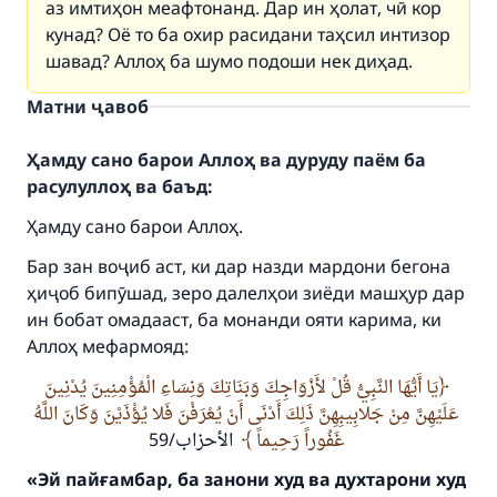
аз имтиҳон меафтонанд. Дар ин ҳолат, чӣ кор
кунад? Оё то ба охир расидани таҳсил интизор
шавад? Аллоҳ ба шумо подоши нек диҳад.
Матни ҷавоб
Ҳамду сано барои Аллоҳ ва дуруду паём ба
расулуллоҳ ва баъд:
Ҳамду сано барои Аллоҳ.
Бар зан воҷиб аст, ки дар назди мардони бегона
ҳиҷоб бипӯшад, зеро далелҳои зиёди машҳур дар
ин бобат омадааст, ба монанди ояти карима, ки
Аллоҳ мефармояд:
يَا أَيُّهَا النَّبِيُّ قُلْ لأَزْوَاجِكَ وَبَنَاتِكَ وَنِسَاءِ الْمُؤْمِنِينَ يُدْنِينَ
عَلَيْهِنَّ مِنْ جَلابِيبِهِنَّ ذَلِكَ أَدْنَى أَنْ يُعْرَفْنَ فَلا يُؤْذَيْنَ وَكَانَ اللَّهُ
غَفُوراً رَحِيماً
الأحزاب/59
«
Эй пайғамбар, ба занони худ ва духтарони худ