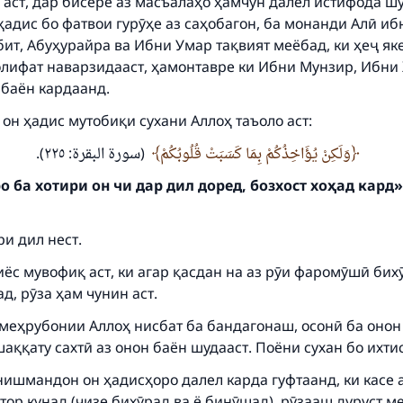
 аст, дар бисёре аз масъалаҳо ҳамчун далел истифода ш
адис бо фатвои гурӯҳе аз саҳобагон, ба монанди Алӣ иб
ит, Абуҳурайра ва Ибни Умар тақвият меёбад, ки ҳеҷ яке
олифат наварзидааст, ҳамонтавре ки Ибни Мунзир, Ибни 
 баён кардаанд.
 он ҳадис мутобиқи сухани Аллоҳ таъоло аст:
ke an impact on millions of lives with y
وَلَكِنْ يُؤَاخِذُكُمْ بِمَا كَسَبَتْ قُلُوبُكُمْ
(سورة البقرة: ٢٢٥).
contribution today
 ба хотири он чи дар дил доред, бозхост хоҳад кард»
Your support is crucial for our mission.
и дил нест.
The Prophet (ﷺ) said:
A person who leads others to doing what is good will earn t
ёс мувофиқ аст, ки агар қасдан на аз рӯи фаромӯшӣ бих
same reward as those who do it."
, рӯза ҳам чунин аст.
(MUSLIM, 1893)
 меҳрубонии Аллоҳ нисбат ба бандагонаш, осонӣ ба онон
ққату сахтӣ аз онон баён шудааст. Поёни сухан бо ихти
Support IslamQA
нишмандон он ҳадисҳоро далел карда гуфтаанд, ки касе 
ор кунад (чизе бихӯрад ва ё бинӯшад), рӯзааш дуруст м