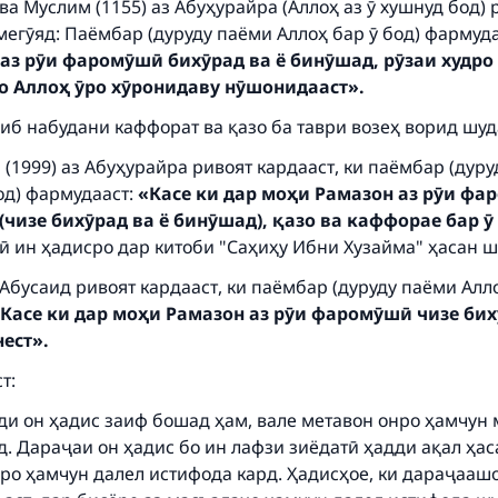
 ва Муслим (1155) аз Абуҳурайра (Аллоҳ аз ӯ хушнуд бод) 
мегӯяд: Паёмбар (дуруду паёми Аллоҳ бар ӯ бод) фармуд
 аз рӯи фаромӯшӣ бихӯрад ва ё бинӯшад, рӯзаи худро
о Аллоҳ ӯро хӯронидаву нӯшонидааст».
иб набудани каффорат ва қазо ба таври возеҳ ворид шуд
(1999) аз Абуҳурайра ривоят кардааст, ки паёмбар (дур
од) фармудааст:
«Касе ки дар моҳи Рамазон аз рӯи ф
(чизе бихӯрад ва ё бинӯшад), қазо ва каффорае бар ӯ
 ин ҳадисро дар китоби "Саҳиҳу Ибни Хузайма" ҳасан ш
Абусаид ривоят кардааст, ки паёмбар (дуруду паёми Алло
Касе ки дар моҳи Рамазон аз рӯи фаромӯшӣ чизе бих
нест».
т:
ди он ҳадис заиф бошад ҳам, вале метавон онро ҳамчун 
д. Дараҷаи он ҳадис бо ин лафзи зиёдатӣ ҳадди ақал ҳа
ро ҳамчун далел истифода кард. Ҳадисҳое, ки дараҷаашо