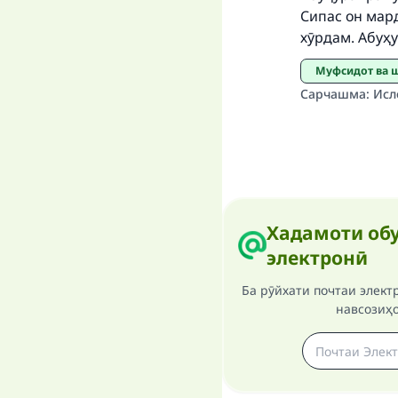
Сипас он мар
хӯрдам. Абуҳу
Муфсидот ва
Сарчашма
:
Исл
Хадамоти обу
электронӣ
Ба рӯйхати почтаи элект
навсозиҳ