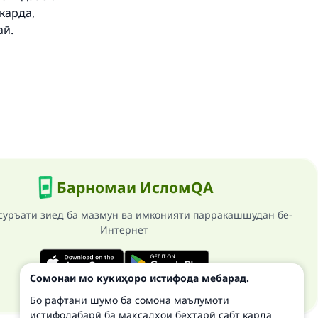
карда,
аӣ.
Барномаи ИсломQA
суръати зиед ба мазмун ва имконияти парракашшудан бе-
Интернет
Сомонаи мо кукиҳоро истифода мебарад.
Бо рафтани шумо ба сомона маълумоти
истифодабарӣ ба мақсадҳои беҳтарӣ сабт карда