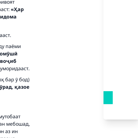
ривоят
ааст:
«Ҳар
 идома
ааст.
уду паёми
аромӯшӣ
 воҷиб
уморидааст.
ҳ бар ӯ бод)
ӯрад, қазое
мутобаат
сан мебошад,
н аз ин