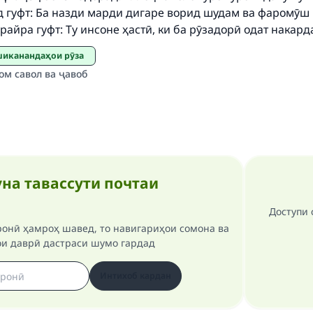
д гуфт: Ба назди марди дигаре ворид шудам ва фаромӯш 
райра гуфт: Ту инсоне ҳастӣ, ки ба рӯзадорӣ одат накард
 шиканандаҳои рӯза
ом савол ва ҷавоб
на тавассути почтаи
Доступи 
ронӣ ҳамроҳ шавед, то навигариҳои сомона ва
ои даврӣ дастраси шумо гардад
Интихоб кардан