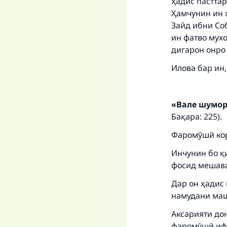
ҳадис пасттар
Ҳамчунин ин ҳ
Зайд ибни Соб
ин фатво мух
дигарон онро
Илова бар ин,
Ma
«Вале шуморо
Бақара: 225).
Фаромӯшӣ кор
"
Инчунин бо қи
фосид мешавад
Дар он ҳадис
намудани маша
Аксарияти до
фаромӯшӣ ифт