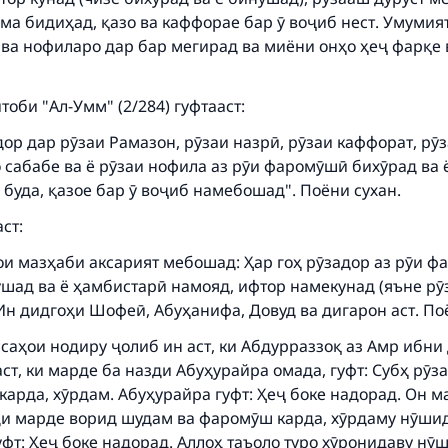
ма бидиҳад, қазо ва каффорае бар ӯ воҷиб нест. Умумия
 ва нофиларо дар бар мегирад ва миёни онҳо ҳеҷ фарқе 
оби "Ал-Умм" (2/284) гуфтааст:
дор дар рӯзаи Рамазон, рӯзаи назрӣ, рӯзаи каффорат, рӯ
 сабабе ва ё рӯзаи нофила аз рӯи фаромӯшӣ бихӯрад ва 
буда, қазое бар ӯ воҷиб намебошад". Поёни сухан.
ст:
ои мазҳаби аксарият мебошад: Ҳар гоҳ рӯзадор аз рӯи 
ӯшад ва ё ҳамбистарӣ намояд, ифтор намекунад (яъне р
н дидгоҳи Шофеӣ, Абуҳанифа, Довуд ва дигарон аст. Поё
саҳои нодиру ҷолиб ин аст, ки Абдурраззоқ аз Амр ибни
ст, ки марде ба назди Абуҳурайра омада, гуфт: Субҳ рӯз
арда, хӯрдам. Абуҳурайра гуфт: Ҳеҷ боке надорад. Он ма
ди марде ворид шудам ва фаромӯш карда, хӯрдаму нӯши
фт: Ҳеҷ боке надорад. Аллоҳ таъоло туро хӯронидаву нӯ