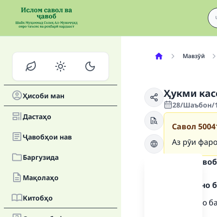
Мавзӯӣ
Ҳукми кас
Ҳисоби ман
28/Шаъбон/1
Дастаҳо
Савол
5004
Ҷавобҳои нав
Аз рӯи фар
Баргузида
Матни ҷавоб
Мақолаҳо
Ҳамду сано б
Китобҳо
Ҳамду сано б