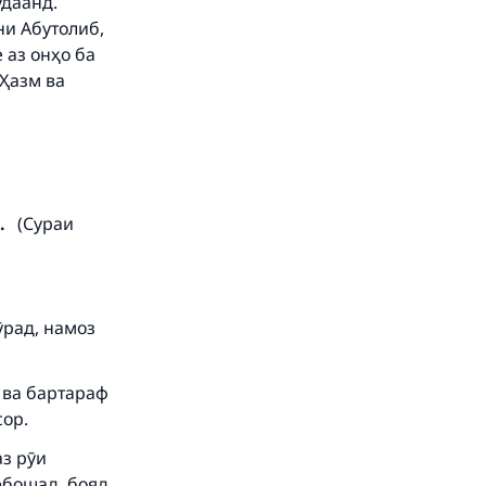
удаанд.
ни Абутолиб,
 аз онҳо ба
Ҳазм ва
our
.
(Сураи
he
ӯрад, намоз
 ва бартараф
сор.
аз рӯи
ебошад, бояд