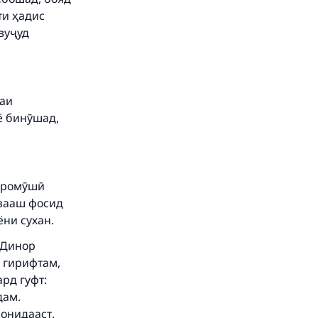
ти ҳадис
вуҷуд
заи
ё бинӯшад,
фаромӯшӣ
ӯзааш фосид
ни сухан.
 Динор
а гирифтам,
рд гуфт:
дам.
шонидааст.