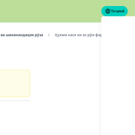
Тоҷикӣ
ва шиканандаҳои рӯза
Ҳукми касе ки аз рӯи фаромӯшӣ ифтор би