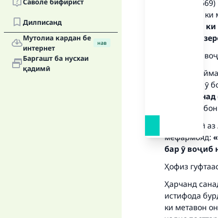
Саволе бифирист
Бухорӣ (6669)
кардаанд, ки 
Дилписанд
рӯзадоре, ки
бидиҳад, зер
Мутолиа кардан бе
нав
интернет
Ҳамчунин воҷ
Баргашт ба нусхаи
қадимӣ
Ибни Хузайма 
Аллоҳ бар ӯ б
ифтор кунад 
нест».
Албонӣ
Дорақутнӣ аз 
мефармояд:
«
бар ӯ воҷиб 
Ҳофиз гуфтаас
Ҳарчанд сана
истифода бур
ки метавон он