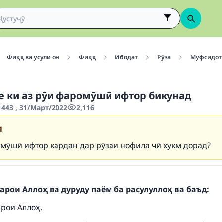
Фиқҳ ва усули он
Фиқҳ
Ибодат
Рӯза
Муфсидот 
е ки аз рӯи фаромӯшӣ ифтор бикунад
443 , 31/Март/2022
2,116
1
омӯшӣ ифтор кардан дар рӯзаи нофила чӣ ҳукм дорад?
арои Аллоҳ ва дуруду паём ба расулуллоҳ ва баъд:
арои Аллоҳ.