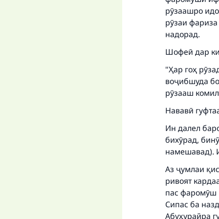
рӯзаашро идо
рӯзаи фариза
надорад.
Шофеӣ дар кит
"Ҳар гоҳ рӯза
воҷибшуда бо
рӯзааш комил 
Нававӣ гуфтаа
Ин далел бар
бихӯрад, бин
намешавад). И
Аз ҷумлаи қис
ривоят кардаа
пас фаромӯш к
Сипас ба наз
Абуҳурайра гу