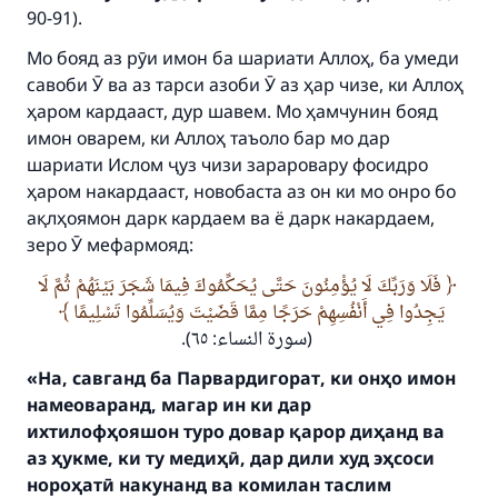
90-91).
do it."
Мо бояд аз рӯи имон ба шариати Аллоҳ, ба умеди
(MUSLIM, 1893)
савоби Ӯ ва аз тарси азоби Ӯ аз ҳар чизе, ки Аллоҳ
ҳаром кардааст, дур шавем. Мо ҳамчунин бояд
имон оварем, ки Аллоҳ таъоло бар мо дар
Support IslamQA
шариати Ислом ҷуз чизи зараровару фосидро
ҳаром накардааст, новобаста аз он ки мо онро бо
ақлҳоямон дарк кардаем ва ё дарк накардаем,
зеро Ӯ мефармояд:
فَلَا وَرَبِّكَ لَا يُؤْمِنُونَ حَتَّى يُحَكِّمُوكَ فِيمَا شَجَرَ بَيْنَهُمْ ثُمَّ لَا
يَجِدُوا فِي أَنْفُسِهِمْ حَرَجًا مِمَّا قَضَيْتَ وَيُسَلِّمُوا تَسْلِيمًا
(سورة النساء: ٦٥).
«На, савганд ба Парвардигорат, ки онҳо имон
намеоваранд, магар ин ки дар
ихтилофҳояшон туро довар қарор диҳанд ва
аз ҳукме, ки ту медиҳӣ, дар дили худ эҳсоси
нороҳатӣ накунанд ва комилан таслим