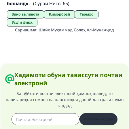
бошанд».
(Сураи Нисо: 65).
Зино ва ливота
Қиморбозӣ
Таомҳо
Усули фиқҳ
Сарчашма
:
Шайх Муҳаммад Солеҳ Ал-Мунаҷҷид
Хадамоти обуна тавассути почтаи
электронӣ
Ба рӯйхати почтаи электронӣ ҳамроҳ шавед, то
навигариҳои сомона ва навсозиҳои даврӣ дастраси шумо
гардад
Интихоб кардан