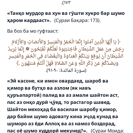
١٧٣).
«Танҳо мурдор ва хун ва гӯшти хукро бар шумо
ҳаром кардааст».
(Сураи Бақара: 173).
Ва боз ба мо гуфтааст:
يَا أَيُّهَا الَّذِينَ آمَنُوا إِنَّمَا الْخَمْرُ وَالْمَيْسِرُ وَالأَنصَابُ وَالأَزْلامُ
رِجْسٌ مِنْ عَمَلِ الشَّيْطَانِ فَاجْتَنِبُوهُ لَعَلَّكُمْ تُفْلِحُونَ ❁ إِنَّمَا يُرِيدُ
الشَّيْطَانُ أَنْ يُوقِعَ بَيْنَكُمْ الْعَدَاوَةَ وَالْبَغْضَاءَ فِي الْخَمْرِ وَالْمَيْسِرِ
وَيَصُدَّكُمْ عَنْ ذِكْرِ اللَّهِ وَعَنْ الصَّلاةِ فَهَلْ أَنْتُمْ مُنتَهُونَ .
(سورة المائدة: ٩٠-٩١).
«Эй касоне, ки имон овардаед, шароб ва
Make an impact on millions of lives
қимор ва бутҳо ва азлом (як навъ
with your contribution today
қуръапартоӣ) палид ва аз амали шайтон аст,
пас аз онҳо дурӣ ҷӯед, то растагор шавед.
Your support is crucial for our mission.
Шайтон мехоҳад ба василаи шаробу қимор,
дар байни шумо адовату кина эҷод кунад ва
The Prophet (ﷺ) said:
шуморо аз ёди Аллоҳ ва аз намоз боздорад,
"A person who leads others to doing what is
пас оё шумо худдорӣ мекунед?».
(Сураи Моида:
good will earn the same reward as those who