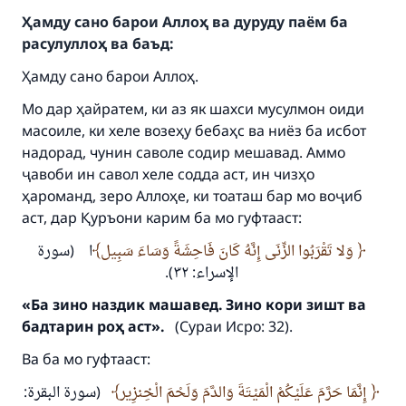
Ҳамду сано барои Аллоҳ ва дуруду паём ба
расулуллоҳ ва баъд:
Ҳамду сано барои Аллоҳ.
Мо дар ҳайратем, ки аз як шахси мусулмон оиди
масоиле, ки хеле возеҳу бебаҳс ва ниёз ба исбот
надорад, чунин саволе содир мешавад. Аммо
ҷавоби ин савол хеле содда аст, ин чизҳо
ҳароманд, зеро Аллоҳе, ки тоаташ бар мо воҷиб
аст, дар Қуръони карим ба мо гуфтааст:
وَلا تَقْرَبُوا الزِّنَى إِنَّهُ كَانَ فَاحِشَةً وَسَاءَ سَبِيل
ا (سورة
الإسراء: ٣٢).
«Ба зино наздик машавед. Зино кори зишт ва
бадтарин роҳ аст».
(Сураи Исро: 32).
Ва ба мо гуфтааст:
إِنَّمَا حَرَّمَ عَلَيْكُمْ الْمَيْتَةَ وَالدَّمَ وَلَحْمَ الْخِنزِير
(سورة البقرة: