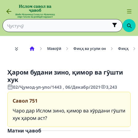
Мавзӯӣ
Фиқҳ ва усули он
Фиқҳ
Ҳаром будани зино, қимор ва гӯшти
хук
02/Ҷумод-ул-уло/1443 , 06/Декабр/2021
3,243
Савол
751
Чаро дар Ислом зино, қимор ва хӯрдани гӯшти
хук ҳаром аст?
Матни ҷавоб