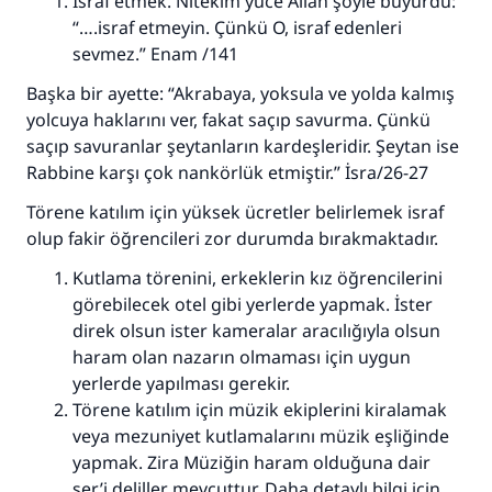
İsraf etmek. Nitekim yüce Allah şöyle buyurdu:
“….israf etmeyin. Çünkü O, israf edenleri
sevmez.” Enam /141
110845 Nolu Cevap, bir evliliği
Başka bir ayette: “Akrabaya, yoksula ve yolda kalmış
yolcuya haklarını ver, fakat saçıp savurma. Çünkü
kurtardı.
saçıp savuranlar şeytanların kardeşleridir. Şeytan ise
Rabbine karşı çok nankörlük etmiştir.” İsra/26-27
Ümmete cevapları ulaştırmak için bizi destekle
Törene katılım için yüksek ücretler belirlemek israf
Rasulullah ﷺ şöyle dedi:
Her kim bir hayra yol gösterirse , hayrı yapan
olup fakir öğrencileri zor durumda bırakmaktadır.
kişinin sevabı kadar ona sevap yazılır.
Kutlama törenini, erkeklerin kız öğrencilerini
(MUSLIM 1893)
görebilecek otel gibi yerlerde yapmak. İster
direk olsun ister kameralar aracılığıyla olsun
haram olan nazarın olmaması için uygun
Şimdi katkı yapın!
yerlerde yapılması gerekir.
Törene katılım için müzik ekiplerini kiralamak
veya mezuniyet kutlamalarını müzik eşliğinde
yapmak. Zira Müziğin haram olduğuna dair
şer’i deliller mevcuttur. Daha detaylı bilgi için