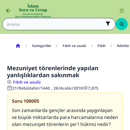
Kategoriler
Fıkıh ve usulü
Fıkıh
Adetler
Mezuniyet törenlerinde yapılan
yanlışlıklardan sakınmak
Fıkıh ve usulü
21/Rebiülahir/1440 , 28/Aralık/2018
7,875
Soru
100005
Son zamanlarda gençler arasında yaygınlaşan
ve büyük miktarlarda para harcamalarına neden
olan mezuniyet törenlerin şer’i hükmü nedir?