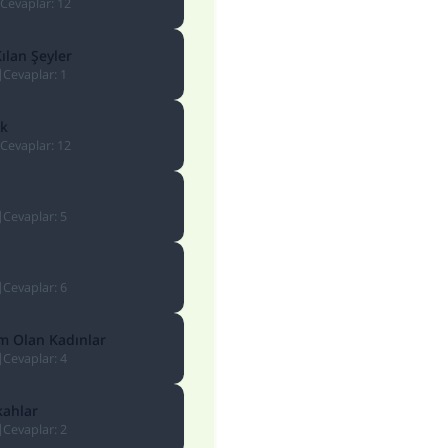
Cevaplar
:
12
ılan Şeyler
Cevaplar
:
1
ek
Cevaplar
:
12
Cevaplar
:
5
Cevaplar
:
6
m Olan Kadınlar
Cevaplar
:
4
110845 Nolu Cevap, bir evliliği kurtardı.
kahlar
Cevaplar
:
2