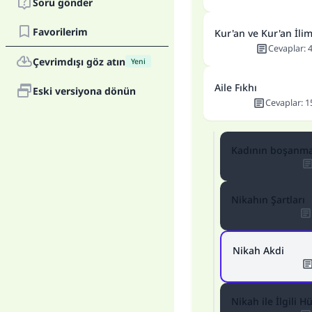
Soru gönder
Favorilerim
Kur'an ve Kur'an İlim
Cevaplar
:
Çevrimdışı göz atın
Yeni
Aile Fıkhı
Eski versiyona dönün
Cevaplar
:
1
Kadının boşanma
Nikahın Şartları
Nikah Akdi
Nikah ile İlgili 