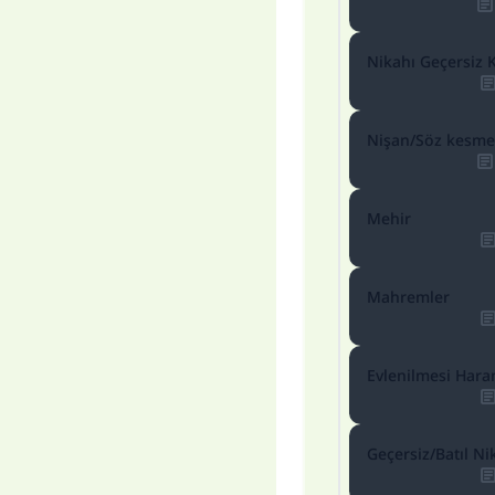
Nikahı Geçersiz K
Nişan/Söz kesm
Mehir
Mahremler
Evlenilmesi Hara
Geçersiz/Batıl Ni