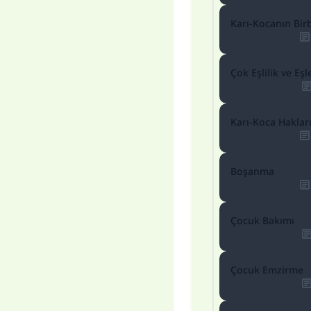
Karı-Kocanın Birb
Her
Çok Eşlilik ve Eş
Karı-Koca Haklar
Boşanma
Çocuk Bakımı
Çocuk Emzirme