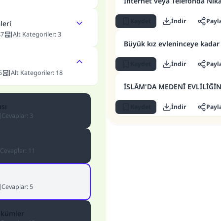
İnternet veya Telefonda Ni
Kaydet
İndir
Payl
leri
47
Alt Kategoriler
:
3
Büyük kız evleninceye kadar
Kaydet
İndir
Payl
5
Alt Kategoriler
:
18
İSLÂM'DA MEDENÎ EVLİLİĞ
sı
Kaydet
İndir
Payl
Cevaplar
:
3
Cevaplar
:
11
Cevaplar
:
5
Hükümler