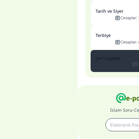
Tarih ve Siyer
Cevaplar
:
Terbiye
Cevaplar
:
Şer'i siyaset
e-p
İslam Soru-C