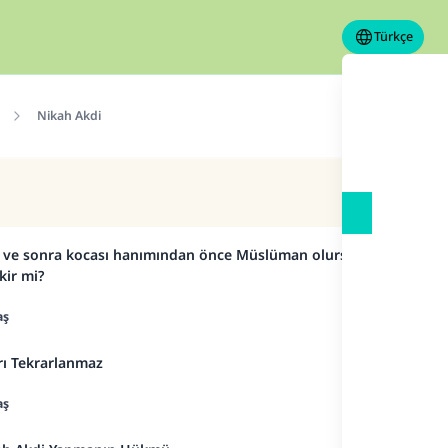
Türkçe
Nikah Akdi
rse ve sonra kocası hanımından önce Müslüman olursa,
kir mi?
aş
arı Tekrarlanmaz
aş