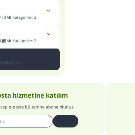
7
Alt Kategoriler
:
3
4
Alt Kategoriler
:
2
Cevaplar
:
15
osta hizmetine katılım
evap e-posta bültenine abone olunuz
Abone Ol