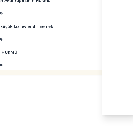
kah Akdi Yapmanın Hükmü
aş
 küçük kızı evlendirmemek
aş
İN HÜKMÜ
aş