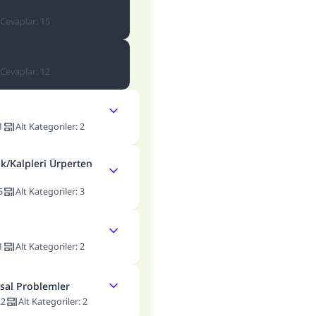
Cevaplar
:
15
Cevaplar
:
12
1
Alt Kategoriler
:
2
k/Kalpleri Ürperten
5
Alt Kategoriler
:
3
1
Alt Kategoriler
:
2
msal Problemler
22
Alt Kategoriler
:
2