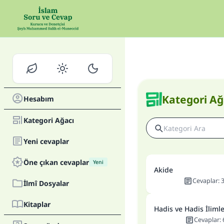
Kategori Ağ
Hesabım
Kategori Ağacı
Yeni cevaplar
Öne çıkan cevaplar
Yeni
Akide
Cevaplar
:
İlmî Dosyalar
Kitaplar
Hadis ve Hadis İlimle
Cevaplar
: