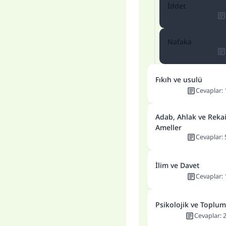
İddet
Nafaka
Fıkıh ve usulü
Cevaplar
:
Adab, Ahlak ve Rekai
Ameller
Cevaplar
:
İlim ve Davet
Cevaplar
:
Psikolojik ve Toplu
Cevaplar
: