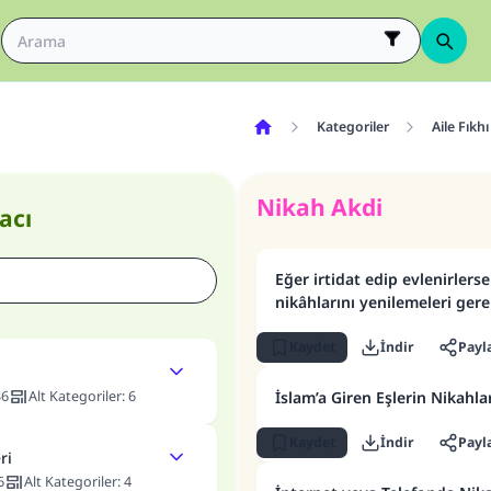
Kategoriler
Aile Fıkhı
Nikah Akdi
acı
Eğer irtidat edip evlenirle
nikâhlarını yenilemeleri gere
Kaydet
İndir
Payl
36
Alt Kategoriler
:
6
İslam’a Giren Eşlerin Nikahl
Kaydet
İndir
Payl
ri
6
Alt Kategoriler
:
4