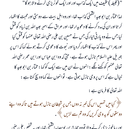
" ( قبيلہ ) ثقيف ميں ايك كذاب اور اور ايك خونريزى كرنے والا ہو گا"
لہذا مختار بن ابو عبيد الثقفى كذاب تھا، اور وہ اہل بيت سے دوستى اور محبت كا اظہار
كرتا اور ان كى مدد كرنے كا دعويدار تھا، اور عراق كے امير عبيد اللہ بن زياد كو قتل
كيا جس نے وہ پارٹى تيار كى جس نے حسين بن على رضى اللہ تعالى عنہما كو قتل كيا
اور پھر اس نے كذب كا اظہار كرديا اور نبوت كا دعوى كرتے ہوئے كہا كہ اس پر
جبريل عليہ السلام نازل ہوتے ہے، حتى كہ وہ ابن عباس اور ابن عمر رضى اللہ
تعالى عنہم كو كہنے لگے: انہوں نے ان ميں سے ايك كو كہا: مختار بن ابو عبيد كا
خيال ہے كہ اس پر وحى نازل ہوتى ہے، تو انہوں نے كہا وہ سچ كہتا ہے:
اللہ تعالى كا فرمان ہے:
كيا ميں تمہيں اس كى خبر نہ دوں جس پر شيطان نازل ہوتے ہيں تا كہ وہ اپنے
دوستوں كو يہ وحى كريں كہ وہ تم سے لڑيں
.
اور رہا خونريزى كرنے والا تو وہ حجاج بن يوسف الثقفى تھا، اور يہ شخص على رضى