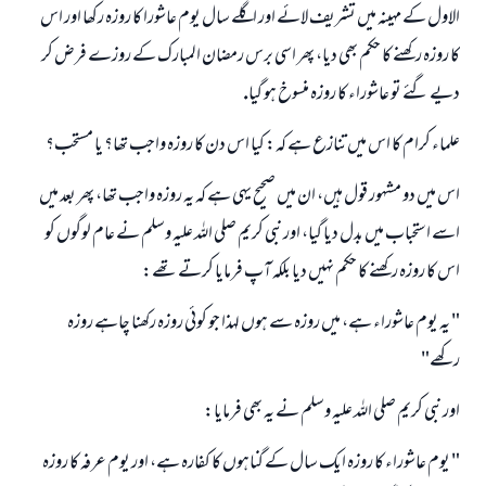
الاول كے مہينہ ميں تشريف لائے اور اگلے سال يوم عاشورا كا روزہ ركھا اور اس
كا روزہ ركھنے كا حكم بھى ديا، پھر اسى برس رمضان المبارك كے روزے فرض كر
ديے گئے تو عاشوراء كا روزہ منسوخ ہو گيا.
علماء كرام كا اس ميں تنازع ہے كہ: كيا اس دن كا روزہ واجب تھا؟ يا مستحب؟
اس ميں دو مشہور قول ہيں، ان ميں صحيح يہى ہے كہ يہ روزہ واجب تھا، پھر بعد ميں
اسے استحباب ميں بدل ديا گيا، اور نبى كريم صلى اللہ عليہ وسلم نے عام لوگوں كو
اس كا روزہ ركھنے كا حكم نہيں ديا بلكہ آپ فرمايا كرتے تھے:
" يہ يوم عاشوراء ہے، ميں روزہ سے ہوں لہذا جو كوئى روزہ ركھنا چاہے روزہ
ركھے"
اور نبى كريم صلى اللہ عليہ وسلم نے يہ بھى فرمايا:
" يوم عاشوراء كا روزہ ايك سال كے گناہوں كا كفارہ ہے، اور يوم عرفہ كا روزہ