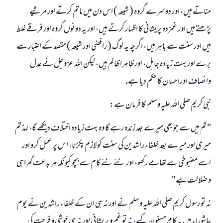
مناتے ہيں، اور دوسرے گروہ ( شيعہ ) اس دن ميں ماتم كرتے اور مرثيے
پڑھتے ہيں اور غمزدہ پريشانى كا اظہار كرتے ہيں، اور يہ دونوں گروہ اور فرقے غلط
ہيں اور سنت سے باہر ہيں، اگرچہ يہ لوگ ( رافضى اور شيعہ ) مقصد كے اعتبار سے
برے اور بہت زيادہ جاہل، اور ظاہرا ظالم ہيں، ليكن اللہ عزوجل نے عدل
وانصاف اوراحسان كا حكم ديا ہے.
نبى كريم صلى اللہ عليہ وسلم كا فرمان ہے:
" تم ميں سے جو بھى ميرے بعد زندہ رہے گا وہ بہت زيادہ اختلاف ديكھے گا، لہذ تم
ميرى اور ميرے بعد خلفاء راشدين كى سنت كو لازم پكڑنا، اس پر عمل كرو اور
اسے مضبوطى سے تھامے ركھو، اور نئے نئے كام سے بچو كيونكہ ہر بدعت گمراہى
و ضلالت ہے"
نہ تو رسول كريم صلى اللہ عليہ وسلم نے اور نہ ہى ان كے خلفاء راشدين نے يوم
عاشوراء ميں يہ كام مسنون كيے، نہ تو غم و پريشانى اور نہ ہى خوشى و فرحت كى