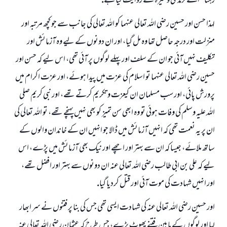
رہتا" اسے ترمذى وغيرہ نے روايت كيا ہے.
لہذا حسن اور حسين رضى اللہ تعالى عنہما كو اللہ تعالى كى جانب سے جو كچھ مرتبہ اور
منزلت اور درجہ حاصل تھا وہ مل گيا، اور ان دونوں كے ليے وہ آزمائش اور
تكليف نہيں آئى جو ان كے سلف اور پہلے لوگوں پر آئى تھى، اس ليے كہ حسن اور
حسين رضى اللہ تعالى عنہما تو اسلام كى عزت ميں پيدا ہوئے، اور عزت اكرام ميں
پرورش پائى، اور سب مسلمان ان كىعزت و تكريم كرتے تھے، اور نبى كريم صلى
اللہ عليہ وسلم كى وفات ہوئى تو وہ ابھى سن تميز كو بھى نہيں پہنچے تھے، تو اللہ تعالى كى
ان پر يہ نعمت تھى كہ انہيں آزمائش ميں ڈالا جو انہيں ان كے خاندان والوں كے
ساتھ ملائے، جيسا كہ ان سے بہتر اور اچھے اور نيك بھى آزمائش ميں پڑے، اس
ليے كہ على بن ابى طالب رضى اللہ تعالى عنہ ان دونوں سے بہتر اور افضل تھے،
اور انہيں شہادت كى موت آئى اور قتل كرديا گيا.
اور حسين رضى اللہ تعالى عنہ كى شہادت ايسى تھى جس كى بنا پر فتنوں نے سر ابھار
ليا اور لوگوں كے مابين فتنے پھوٹ پڑے، جس طرح كہ عثمان رضى اللہ تعالى عنہ