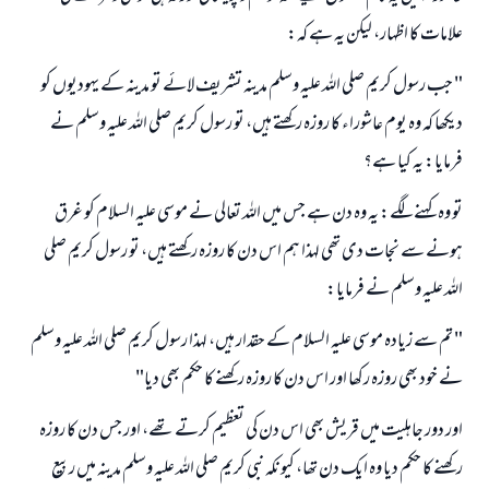
علامات كا اظہار، ليكن يہ ہے كہ:
" جب رسول كريم صلى اللہ عليہ وسلم مدينہ تشريف لائے تو مدينہ كے يہوديوں كو
ديكھا كہ وہ يوم عاشوراء كا روزہ ركھتے ہيں، تو رسول كريم صلى اللہ عليہ وسلم نے
فرمايا: يہ كيا ہے؟
تو وہ كہنے لگے: يہ وہ دن ہے جس ميں اللہ تعالى نے موسى عليہ السلام كو غرق
ہونے سے نجات دى تھى لہذا ہم اس دن كا روزہ ركھتے ہيں، تو رسول كريم صلى
اللہ عليہ وسلم نے فرمايا:
" تم سے زيادہ موسى عليہ السلام كے حقدار ہيں، لہذا رسول كريم صلى اللہ عليہ وسلم
نے خود بھى روزہ ركھا اور اس دن كا روزہ ركھنے كا حكم بھى ديا"
اور دور جاہليت ميں قريش بھى اس دن كى تعظيم كرتے تھے، اور جس دن كا روزہ
ركھنے كا حكم ديا وہ ايك دن تھا، كيونكہ نبى كريم صلى اللہ عليہ وسلم مدينہ ميں ربيع