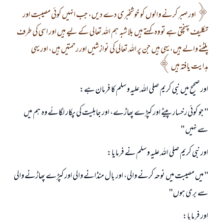
اور صبر كرنے والوں كو خوشخبرى دے ديں، جب انہيں كوئى مصيبت اور
تكليف پہنچتى ہے تو وہ كہتے ہيں بلا شبہ ہم اللہ تعالى كے ليے ہيں اور اسى كى طرف
پلٹنے والے ہيں، يہى ہيں جن پر اللہ تعالى كى نوازشيں اور رحمتيں ہيں، اور يہى
ہدايت يافتہ ہيں
اور صحيح ميں نبى كريم صلى اللہ عليہ وسلم كا فرمان ہے:
" جو كوئى رخسار پيٹے اور كپڑے پھاڑے، اور جاہليت كى پكار لگائے وہ ہم ميں
جواب نمبر 110845 نے نکاح ٹوٹنے سے بچایا۔
سے نہيں "
امت مسلمہ کے واسطے جوابات پیش کرنے کے لیے ہماری مدد کریں
اور نبى كريم صلى اللہ عليہ وسلم نے فرمايا:
رسول اللہ صلی اللہ علیہ و سلم کا فرمان ہے:
" ميں مصيبت ميں نوحہ كرنے والى، اور بال منڈانے والى اور كپڑے پھاڑنے والى
نیکی کی رہنمائی کرنے والے کو بھی نیکی کرنے والے کے برابر اجر ملتا ہے۔
سے برى ہوں"
(مسلم : 1893)
اور فرمايا: