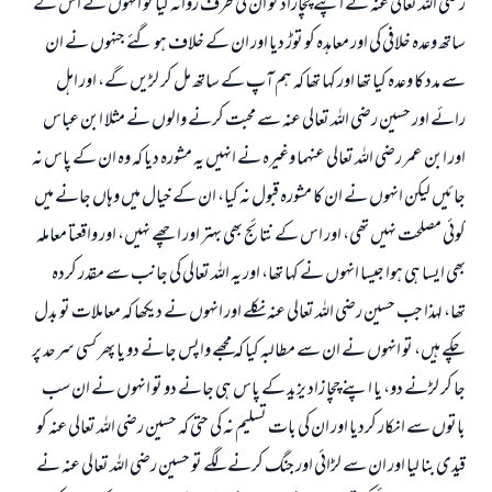
رضى اللہ تعالى عنہ نے اپنے چچازاد كو ان كى طرف روانہ كيا تو انہوں نے اس كے
ساتھ وعدہ خلافى كى اور معاہدہ كو توڑ ديا اور ان كے خلاف ہو گئے جنہوں نے ان
سے مدد كا وعدہ كيا تھا اور كہا تھا كہ ہم آپ كے ساتھ مل كر لڑيں گے، اور اہل
رائے اور حسين رضى اللہ تعالى عنہ سے محبت كرنے والوں نے مثلا ابن عباس
اور ابن عمر رضى اللہ تعالى عنہما وغيرہ نے انہيں يہ مشورہ ديا كہ وہ ان كے پاس نہ
جائيں ليكن انہوں نے ان كا مشورہ قبول نہ كيا، ان كے خيال ميں وہاں جانے ميں
كوئى مصلحت نہيں تھى، اور اس كے نتائج بھى بہتر اور اچھے نہيں، اور واقعتا معاملہ
بھى ايسا ہى ہوا جيسا انہوں نے كہا تھا، اور يہ اللہ تعالى كى جانب سے مقدر كردہ
تھا، لہذا جب حسين رضى اللہ تعالى عنہ نكلے اور انہوں نے ديكھا كہ معاملات تو بدل
چكے ہيں، تو انہوں نے ان سے مطالبہ كيا كہ مجھے واپس جانے دو يا پھر كسى سرحد پر
جا كر لڑنے دو، يا اپنے چچا زاد يزيد كے پاس ہى جانے دو تو انہوں نے ان سب
باتوں سے انكار كرديا اور ان كى بات تسليم نہ كى حتى كہ حسين رضى اللہ تعالى عنہ كو
قيدى بنا ليا اور ان سے لڑائى اور جنگ كرنے لگے تو حسين رضى اللہ تعالى عنہ نے