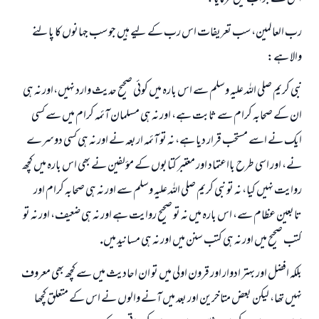
رب العالمين، سب تعريفات اس رب كے ليے ہيں جو سب جہانوں كا پالنے
والا ہے:
نبى كريم صلى اللہ عليہ وسلم سے اس بارہ ميں كوئى صحيح حديث وارد نہيں،اور نہ ہى
ان كے صحابہ كرام سے ثابت ہے، اور نہ ہى مسلمان آئمہ كرام ميں سے كسى
ايك نے اسے مستحب قرار ديا ہے، نہ تو آئمہ اربعہ نے اور نہ ہى كسى دوسرے
نے، اور اسى طرح بااعتماد اور معتبر كتابوں كے مؤلفين نے بھى اس بارہ ميں كچھ
روايت نہيں كيا، نہ تو نبى كريم صلى اللہ عليہ وسلم سے اور نہ ہى صحابہ كرام اور
تابعين عظام سے، اس بارہ ميں نہ تو صحيح روايت ہے اور نہ ہى ضعيف، اور نہ تو
كتب صحيح ميں اور نہ ہى كتب سنن ميں اور نہ ہى مسانيد ميں.
بلكہ افضل اور بہتر ادوار اور قرون اولى ميں تو ان احاديث ميں سے كچھ بھى معروف
نہيں تھا، ليكن بعض متاخرين اور بعد ميں آنے والوں نے اس كے متعلق كچھا