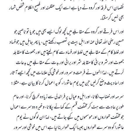
نقصان اس فرقہ اور گروہ نے ديا ہے اسے ايك عقلمند اور فصيح الكلام شخص شمار
بھى نہيں كرسكتا.
اور اس فرقے اور گروہ كے مقابلے ميں كچھ لوگ ايسے بھى ہيں جو يا تو ناصبى جو
حسين رضى اللہ تعالى عنہ اور اہل بيت پر تعصب ركھتے ہيں، يا پھر جاہل ہيں جو فساد
اور غلط كام كے مقابلے ميں غلط اور فساد سے كام ليتے ہيں اور جھوٹ كا مقابلہ
جھوٹ اور شر و برائى كا مقابلہ شر اور برائى اور بدت كے مقابلے ميں بدعات
كرتے ہيں، لہذا انہوں نے فرحت و سرور اور خوشى كى علامات ميں كچھ ايسے آثار
اور احاديث وضع كرليں جن ميں يوم عاشوراء كو يہ اعمال كرنا كا بيان ہے، مثلا:
سرمہ اور خضاب لگانا، اور اہل و عيال پر فراخدلى سے زيادہ خرچ كرنا، اور عام
طور پر عادت سے ہٹ كر مختلف قسم كے كھانے پكانا، وغيرہ دوسرے اعمال
جو مختلف تہواروں اور موسموں ميں كيے جاتے ہيں، لہذا ان لوگوں نے يوم
عاشورا كو دوسرے تہواروں جيسا ايك تہوار بنا ليا ہے اس ميں خوشى اورسرور