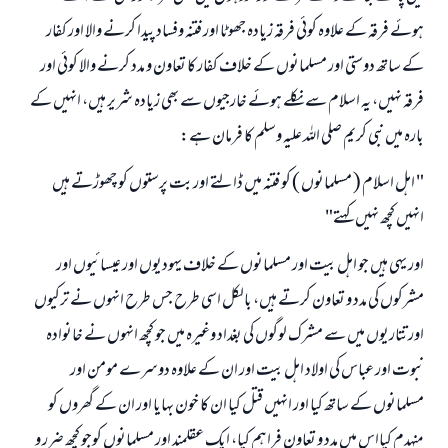
ہوئے فرقہ كے علاوہ كوئى فرقہ زيادہ جھوٹا اور فتنہ وفساد پيدا كرنے والا اور كفار
كے ساتھ دوستى اور مسلمانوں كے خلاف كفار كا تعاون و مدد كرنے والا كوئى اور
فرقہ نہيں، يہ اسلام سے نكلے ہوئے خارجيوں سے بھى زيادہ شرير ہيں، انہيں كے
بارہ ميں نبى كريم صلى اللہ عليہ وسلم كا فرمان ہے:
" اہل اسلام ( مسلمانوں ) كو فتنہ ميں ڈالتے اور بت پرستوں كو چھوڑتے ہيں
انہيں كچھ نہيں كہتے"
اور يہى ہيں جو اہل بيت اور مسلمانوں كے خلاف يہوديوں اور عيسائيوں اور
مشركوں كى مدد و تعاون كرتے ہيں، بالكل اسى طرح جس طرح انہوں نے تركيوں
اور تتاريوں ميں سے مشرك لوگوں كى بغداد وغيرہ ميں جو كچھ انہوں نے خانوادہ
نبوت اور عباس كى اولاد اہل بيت اور ان كے علاوہ دوسرے مومن اور
مسلمانوں كے ساتھ كيا اور انہيں قتل كيا ان كا خون بہايا اور ان كے گھروں كو
منہدم كيااس ميں مدد و تعاون فراہم كيا، ايك عقلمند اور مسلمانوں كوجو كچھ ضرر و