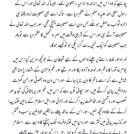
چاہيے كہ وہ اس ميں انا للہ وانا اليہ راجعون كہے، جيسا كہ اللہ تعالى اور اس كے
رسول صلى اللہ عليہ وسلم نے حكم ديا ہے، تا كہ اسے بھى مصيبت زدہ جتنا ہى
اجروثواب حاصل ہو سكے جس دن اسے مصيبت پہنچى تھى، اور جب اللہ تعالى نے
مصيبت آتے ہى اور اس كے قريبى وقت ميں صبر و تحمل كا حكم ديا ہے تو پھر
جب مصيبت كو ايك لمبى مدت گزر چكى ہو تو كيسے ہوگا.
گمراہ اور غلط راستے پر چلنے والوں كے ليے شيطان نے جو كچھ مزين كيا اس ميں
يوم عاشورا كا ماتم اور نوحہ و آہ و بكا اور مرثيے اور غم وحزن كے اشعار پڑھنا بھى
شامل ہے، كہ اسے ماتم كا دن بنايا جائے، اور اس دن وہ جھوٹى اور من گھڑت
روايتيں بيان كرتے ہيں، اور سچائى تو يہ ہے كہ اس ميں غم اور پريشانى كى تجديد اور
تعصب اور دشمنى اور مخالفت پيدا كرنے اور لڑائى اور اہل اسلام كے مابين فتنہ پيدا
كرنے كے علاوہ كچھ نہيں، اور اس كے ساتھ پہلے سابقين الاولين پر سب وشتم،
اور كذب بيانى ميں كثرت، اور دنيا ميں فتنہ وفساد تك پہنچنے كا وسيلہ ہے، اسلام
ميں پائے جانے والے فرقے اور گروہوں ميں اس گمراہ اور حق سے پھسلے