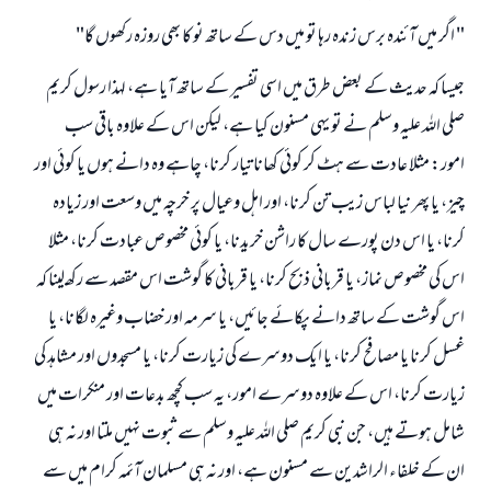
" اگر ميں آئندہ برس زندہ رہا تو ميں دس كے ساتھ نو كا بھى روزہ ركھوں گا"
جيسا كہ حديث كے بعض طرق ميں اسى تفسير كے ساتھ آيا ہے، لہذا رسول كريم
صلى اللہ عليہ وسلم نے تو يہى مسنون كيا ہے، ليكن اس كے علاوہ باقى سب
امور: مثلا عادت سے ہٹ كر كوئى كھانا تيار كرنا، چاہے وہ دانے ہوں يا كوئى اور
چيز، يا پھر نيا لباس زيب تن كرنا، اور اہل وعيال پر خرچہ ميں وسعت اور زيادہ
كرنا، يا اس دن پورے سال كا راشن خريدنا، يا كوئى مخصوص عبادت كرنا، مثلا
اس كى مخصوص نماز، يا قربانى ذبح كرنا، يا قربانى كا گوشت اس مقصد سے ركھـ لينا كہ
اس گوشت كے ساتھ دانے پكائے جائيں، يا سرمہ اور خضاب وغيرہ لگانا، يا
غسل كرنا يا مصافح كرنا، يا ايك دوسرے كى زيارت كرنا، يا مسجدوں اور مشاہد كى
زيارت كرنا، اس كے علاوہ دوسرے امور، يہ سب كچھ بدعات اور منكرات ميں
شامل ہوتے ہيں، جن نبى كريم صلى اللہ عليہ وسلم سے ثبوت نہيں ملتا اور نہ ہى
ان كے خلفاء الراشدين سے مسنون ہے، اور نہ ہى مسلمان آئمہ كرام ميں سے