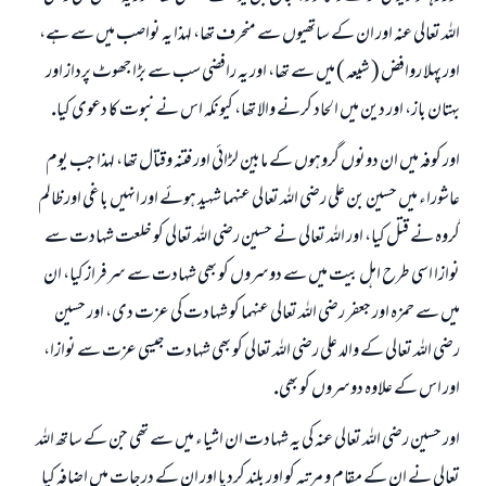
اللہ تعالى عنہ اور ان كے ساتھيوں سے منحرف تھا، لہذا يہ نواصب ميں سے ہے،
اور پہلا روافض ( شيعہ ) ميں سے تھا، اور يہ رافضى سب سے بڑا جھوٹ پرداز اور
بہتان باز، اور دين ميں الحاد كرنے والا تھا، كيونكہ اس نے نبوت كا دعوى كيا.
اور كوفہ ميں ان دونوں گروہوں كے مابين لڑائى اور فتنہ وقتال تھا، لہذا جب يوم
عاشوراء ميں حسين بن على رضى اللہ تعالى عنہما شہيد ہوئے اور انہيں باغى اور ظالم
گروہ نے قتل كيا، اور اللہ تعالى نے حسين رضى اللہ تعالى كو خلعت شہادت سے
نوازا اسى طرح اہل بيت ميں سے دوسروں كو بھى شہادت سے سرفراز كيا، ان
ميں سے حمزہ اور جعفر رضى اللہ تعالى عنہما كو شہادت كى عزت دى، اور حسين
رضى اللہ تعالى كے والد على رضى اللہ تعالى كو بھى شہادت جيسى عزت سے نوازا،
اور اس كے علاوہ دوسروں كو بھى.
اور حسين رضى اللہ تعالى عنہ كى يہ شہادت ان اشياء ميں سے تھى جن كے ساتھ اللہ
تعالى نے ان كے مقام و مرتبہ كو اور بلند كرديا اور ان كے درجات ميں اضافہ كيا