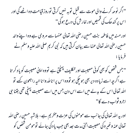
ابھی تعاون کریں
" اگر نوحہ كرنے والى موت سے قبل توبہ نہيں كرتى تو روز قيامت وہ اٹھے گى اور
اس پر گندھك كى قميص اور خارش كى درع ہو گى"
اور مسند ميں فاطمہ بنت حسين رضى اللہ تعالى عنہما سے مروى ہے وہ اپنے والد
حسين رضى اللہ تعالى عنہا سے بيان كرتى ہيں كہ نبى كريم صلى اللہ عليہ وسلم نے
فرمايا:
" جس شخص كو بھى كوئى مصيبت اور تكليف پہنچتى ہے تو وہ اپنى مصيبت كو ياد كرتا
ہے اگرچہ اسے زيادہ دير بھى ہو چكى ہو تو وہ اس پر انا للہ وانا اليہ راجعون كہے تو
اللہ تعالى اس كے بدلے ميں اسے اس دن جس ميں اسے مصيبت پہنچى تھى جتنا ہى
اجروثواب دے گا"
اور يہ اللہ تعالى كى جانب سے مومنوں كى عزت و تكريم ہے، بلا شبہ حسين رضى اللہ
تعالى عنہ وغيرہ كى مصيبت اتنى مدت بعد بھى جب ياد كى جائے تو مومن شخص كو