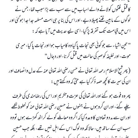
كا قتل فتنوں كو لانے والے اسباب ميں سے سب سے بڑا سبب تھا، جس نے
لوگوں كے مابين فتنے پھيلا ديے، اور اس كى بنا پر ہى امت مسلمہ جدا جدا ہو گئى اور
اس ميں قيامت تك تفرقہ پڑ گيا، اسى ليے حديث ميں آيا ہے كہ:
" تين اشياء سے جو كوئى بھى نجات پا گيا وہ كامياب ہوا اورنجات پا گيا، ميرى
موت، اور خليفہ كو صبركى حالت ميں قتل كرنا، اور دجال"
( پھر شيخ الاسلام رحمہ اللہ تعالى نے حسن رضى اللہ تعالى عنہ كے عدل وانصاف اور
ان كى سيرت كا كچھ حصہ ذكر كيا ہے حتى كہ وہ كہتے ہيں:
پھر وہ فوت ہو گئے اور اللہ تعالى كى عزت و تكريم اور اس كى رضامندى كى طرف
چلے گئے، اور ان گروہوں نے جنہوں نے حسين رضى اللہ تعالى عنہ كو خطوط لكھے
اور ان سے مدد و تعاون كا وعدہ كيا كہ اگر وہ معاملے كو لے كر اٹھ كھڑے ہوں تو وہ
سب ان كے ساتھ ہيں، حالانكہ وہ لوگ اس كے اہل نہيں تھے، بلكہ جب حسين