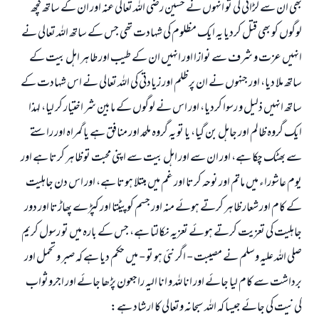
بھى ان سے لڑائى كى تو انہوں نے حسين رضى اللہ تعالى عنہ اور ان كے ساتھ كچھ
لوگوں كو بھى قتل كرديا يہ ايك مظلوم كى شہادت تھى جس كے ساتھ اللہ تعالى نے
انہيں عزت و شرف سے نوازا اور انہيں ان كے طيب اور طاہر اہل بيت كے
ساتھ ملا ديا، اور جنہوں نے ان پر ظلم اور زيادتى كى اللہ تعالى نے اس شہادت كے
ساتھ انہيں ذليل و رسوا كرديا، اور اس نے لوگوں كے مابين شر اختيار كر ليا، لہذا
ايك گروہ ظالم اور جاہل بن گيا، يا تو يہ گروہ ملحد اور منافق ہے يا گمراہ اور راستے
سے بھٹك چكا ہے، اور ان سے اور اہل بيت سے اپنى محبت تو ظاہر كرتا ہے اور
يوم عاشوراء ميں ماتم اور نوحہ كرتا اور غم ميں مبتلا ہوتا ہے، اور اس دن جاہليت
كے كام اور شعار ظاہر كرتے ہوئے منہ اور جسم كو پيٹتا اور كپڑے پھاڑتا اور دور
جاہليت كى تعزيت كرتے ہوئے تعزيہ نكالتا ہے، جس كے بارہ ميں تو رسول كريم
صلى اللہ عليہ وسلم نے مصيبت - اگر نئى ہو تو - ميں حكم ديا ہے كہ صبر و تحمل اور
برداشت سے كام ليا جائے اور انا للہ و انا اليہ راجعون پڑھا جائے اور اجروثواب
كى نيت كى جائے جيسا كہ اللہ سبحانہ وتعالى كا ارشاد ہے: