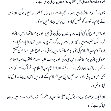
احاديث روايت كى ہيں مثلا يہ روايت بيان كى جاتى ہے كہ:
جس نے يوم عاشوراء ميں سرمہ لگايا اسے اس سال آنكھ درد نہيں ہو گى، اور جس
نے يوم عاشوراء كو غسل كيا وہ اس برس بيمار نہيں ہو گا.
اور اس طرح كى كئى ايك روايات بيان كى جاتى ہيں، اور يوم عاشوراء ميں نماز ادا
كرنے كى فضيلت ميں بھى روايات بيان كرتے ہيں، اور يہ بھى روايات كيا ہے
كہ: آدم عليہ السلام كى توبہ يوم عاشوراء ميں ہوئى، اور نوح عليہ السلام كى كشتى
جودى پہاڑ پر يوم عاشوراء ميں ہى ركى، اور يوسف عليہ السلام يعقوب عليہ اسلام
كے پاس اسى دن واپس كيے گئے، اور ابراہيم عليہ السلام نے آگ سے نجات
بھى اسى دن پائى، اور اسماعيل ذبيح عليہ السلام كے فديہ ميں اسى دن مينڈھا ذبح كيا
گيا، وغيرہ .
اور ايك موضوع حديث جو كہ نبى صلى اللہ عليہ وسلم كے ذمہ جھوٹ ہے ميں بيان
كيا گيا ہے كہ: