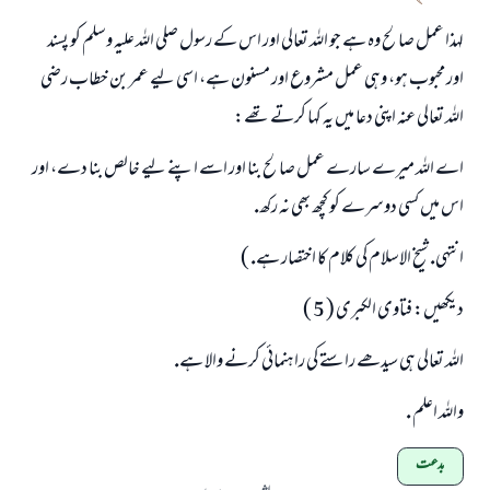
لہذا عمل صالح وہ ہے جو اللہ تعالى اور اس كے رسول صلى اللہ عليہ وسلم كو پسند
اور محبوب ہو، وہى عمل مشروع اور مسنون ہے، اسى ليے عمر بن خطاب رضى
اللہ تعالى عنہ اپنى دعا ميں يہ كہا كرتے تھے:
اے اللہ ميرے سارے عمل صالح بنا اور اسے اپنے ليے خالص بنا دے، اور
اس ميں كسى دوسرے كو كچھ بھى نہ ركھ.
انتہى. شيخ الاسلام كى كلام كا اختصار ہے. )
ديكھيں: فتاوى الكبرى ( 5 )
اللہ تعالى ہى سيدھے راستے كى راہنمائى كرنے والا ہے.
واللہ اعلم .
بدعت