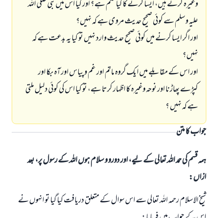
وغيرہ كرتے ہيں، ايسا كرنے كا كيا حكم ہے؟ اور كيا اس ميں نبى صلى اللہ
عليہ وسلم سے كوئى صحيح حديث مروى ہے كہ نہيں؟
اور اگر ايسا كرنے ميں كوئى صحيح حديث وارد نہيں تو كيا يہ بدعت ہے كہ
نہيں؟
اور اس كے مقابلے ميں ايك گروہ ماتم اور غم و پياس اور آہ بكا اور
كپڑے پھاڑنا اور نوحہ وغيرہ كا اظہار كرتا ہے، تو كيا اس كى كوئى دليل ملتى
ہے كہ نہيں ؟
جواب کا متن
ہمہ قسم کی حمد اللہ تعالی کے لیے، اور دورو و سلام ہوں اللہ کے رسول پر، بعد
ازاں:
شيخ الاسلام رحمہ اللہ تعالى سے اس سوال كے متعلق دريافت كيا گيا تو انہوں نے
اس كے جواب ميں فرمايا: