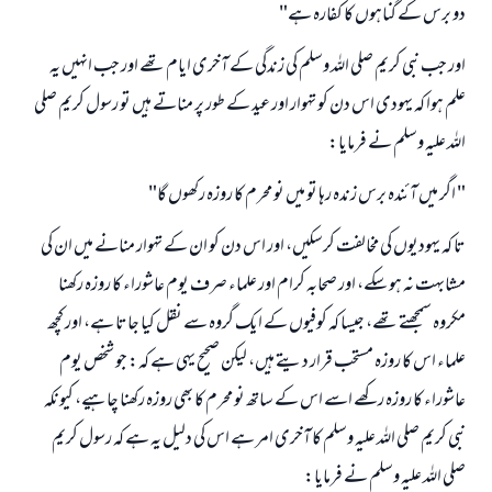
دو برس كے گناہوں كا كفارہ ہے"
اور جب نبى كريم صلى اللہ وسلم كى زندگى كے آخرى ايام تھے اور جب انہيں يہ
علم ہوا كہ يہودى اس دن كو تہوار اور عيد كے طور پر مناتے ہيں تو رسول كريم صلى
اللہ عليہ وسلم نے فرمايا:
" اگر ميں آئندہ برس زندہ رہا تو ميں نو محرم كا روزہ ركھوں گا"
تا كہ يہوديوں كى مخالفت كرسكيں، اور اس دن كو ان كے تہوار منانے ميں ان كى
مشابہت نہ ہو سكے، اور صحابہ كرام اور علماء صرف يوم عاشوراء كا روزہ ركھنا
مكروہ سمجھتے تھے، جيسا كہ كوفيوں كے ايك گروہ سے نقل كيا جاتا ہے، اور كچھ
علماء اس كا روزہ مستحب قرار ديتے ہيں، ليكن صحيح يہى ہے كہ: جو شخص يوم
عاشوراء كا روزہ ركھے اسے اس كے ساتھ نو محرم كا بھى روزہ ركھنا چاہيے، كيونكہ
نبى كريم صلى اللہ عليہ وسلم كا آخرى امر ہے اس كى دليل يہ ہے كہ رسول كريم
صلى اللہ عليہ وسلم نے فرمايا: