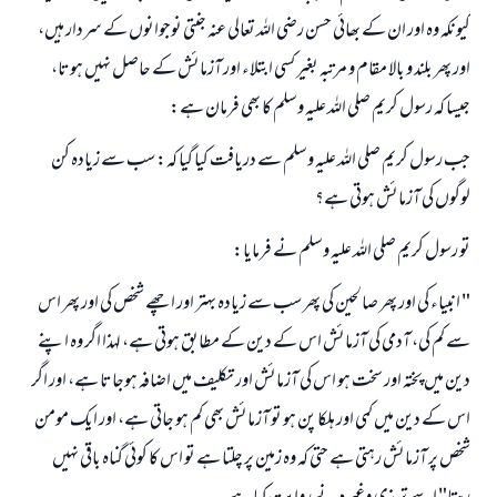
كيونكہ وہ اور ان كے بھائى حسن رضى اللہ تعالى عنہ جنتى نوجوانوں كے سردار ہيں،
اور پھر بلند و بالا مقام و مرتبہ بغير كسى ابتلاء اور آزمائش كے حاصل نہيں ہوتا،
جيسا كہ رسول كريم صلى اللہ عليہ وسلم كا بھى فرمان ہے:
جب رسول كريم صلى اللہ عليہ وسلم سے دريافت كيا گيا كہ: سب سے زيادہ كن
لوگوں كى آزمائش ہوتى ہے؟
تو رسول كريم صلى اللہ عليہ وسلم نے فرمايا:
" انبياء كى اور پھر صالحين كى پھر سب سے زيادہ بہتر اور اچھے شخص كى اور پھر اس
سے كم كى، آدمى كى آزمائش اس كے دين كے مطابق ہوتى ہے، لہذا اگر وہ اپنے
دين ميں پختہ اور سخت ہو اس كى آزمائش اور تكليف ميں اضافہ ہوجاتا ہے، اور اگر
اس كے دين ميں كمى اور ہلكا پن ہو تو آزمائش بھى كم ہو جاتى ہے، اور ايك مومن
شخص پر آزمائش رہتى ہے حتى كہ وہ زمين پر چلتا ہے تو اس كا كوئى گناہ باقى نہيں