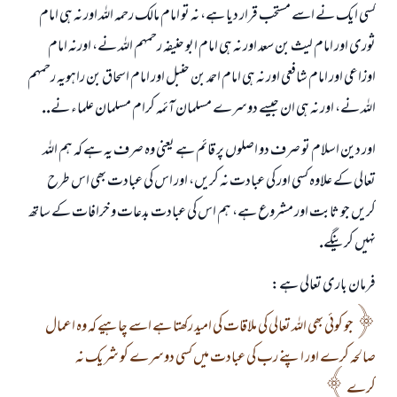
كسى ايك نے اسے مستحب قرار ديا ہے، نہ تو امام مالك رحمہ اللہ اور نہ ہى امام
ثورى اور امام ليث بن سعد اور نہ ہى امام ابو حنيفہ رحمہم اللہ نے، اورنہ امام
اوزاعى اور امام شافعى اور نہ ہى امام احمد بن حنبل اور امام اسحاق بن راہويہ رحمہم
اللہ نے، اور نہ ہى ان جيسے دوسرے مسلمان آئمہ كرام مسلمان علماء نے..
اور دين اسلام تو صرف دو اصلوں پر قائم ہے يعنى وہ صرف يہ ہے كہ ہم اللہ
تعالى كے علاوہ كسى اور كى عبادت نہ كريں، اور اس كى عبادت بھى اس طرح
كريں جو ثابت اور مشروع ہے، ہم اس كى عبادت بدعات و خرافات كے ساتھ
نہيں كرينگے.
فرمان بارى تعالى ہے:
جو كوئى بھى اللہ تعالى كى ملاقات كى اميد ركھتا ہے اسے چاہيے كہ وہ اعمال
صالحہ كرے اور اپنے رب كى عبادت ميں كسى دوسرے كو شريك نہ
كرے