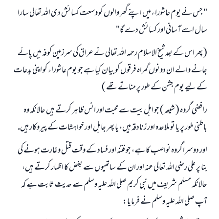
" جس نے يوم عاشوراء ميں اپنے گھر والوں كو وسعت كسائش دى اللہ تعالى سارا
سال اسے آسانى اور كسائش دے گا"
( پھر اس كے بعد شيخ الاسلام رحمہ اللہ تعالى نے عراق كى سرزمين كوفہ ميں پائے
جانے والے ان دونوں گمراہ فرقوں كو بيان كيا ہے جو يوم عاشوراء كو اپنى بدعات
كے ليے يوم جشن كے طور پر مناتے تھے )
رافضى گروہ ( شيعہ ) جو اہل بيت سے محبت اور انس ظاہر كرتے ہيں حالانكہ وہ
باطنى طور پر يا تو ملاحدہ اور زنادقہ ہيں، يا پھر جاہل اور خواہشات كے پيروكار ہيں.
اور دوسرا گروہ نواصب كا ہے، جو فتنہ اور فساد كے وقت قتل و غارت ہونے كى
بنا پر على رضى اللہ تعالى عنہ اور ان كے ساتھيوں سے بغض كا اظہار كرتے ہيں،
حالانكہ مسلم شريف ميں نبى كريم صلى اللہ عليہ وسلم سے حديث ثابت ہے كہ
آپ صلى اللہ عليہ وسلم نے فرمايا: