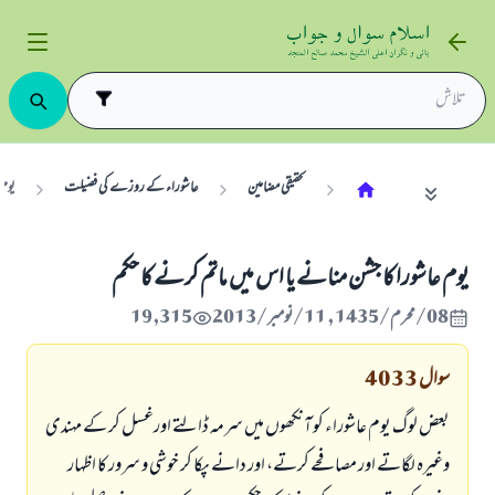
تحقیقی مضامین
عاشوراء کے روزے کي فضيلت
يوم 
يوم عاشورا كا جشن منانے يا اس ميں ماتم كرنے كا حكم
08/محرم/1435 , 11/نومبر/2013
19,315
سوال
4033
بعض لوگ يوم عاشوراء كو آنكھوں ميں سرمہ ڈالتے اورغسل كر كے مہندى
وغيرہ لگاتے اور مصافحے كرتے، اور دانے پكا كر خوشى و سرور كا اظہار