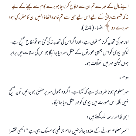
اپنے مال كے مہر سے تم ان سے نكاح كرنا چاہو برے كام سے بچنے كے ليے
نہ كہ شہوت رانى كے ليے اس ليے جن سے تم فائدہ اٹھاؤ انہيں ان كا مقرر كيا ہوا
مہر دے دو
النساء ( 24 ).
اور مہر كى تحديد كرنا مسنون ہے، اور اگر اس كى تحديد نہ كى گئى ہو تو نكاح صحيح ہے،
ليكن بيوى كو اس جيسى عورتوں كے مثل مہر ديا جائيگا جو اس كى صفات ميں برابر
ہوں ليكن مہر ميں اختلاف ہو.
دوم:
مہر معلوم ہونا ضرورى ہے كہ كتنا ہے، اگر وہ مجہول مہر پر متفق ہو جائيں تو يہ صحيح
نہيں بلكہ اس صورت ميں بيوى كو مہر مثل ديا جائيگا.
ابن قدامہ رحمہ اللہ كہتے ہيں:
" مہر معلوم ہونے كے علاوہ جائز نہيں امام شافعى كا مسلك يہى ہے " انتہى مختصرا