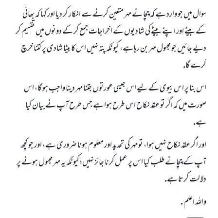
سوال ميں جو وارد ہے كہ چچا نے مہر متعين كرنے سے انكار كر ديا اور كہا كہ بھائى
كے بيٹے اور اپنے بيٹے كى شاديوں كے اخراجات جمع كر كے دونوں ميں تقسيم كر
ديے جائيں جو مجہول مہر بن رہا ہے، كيونكہ پتہ نہيں اس كا بيٹا شادى پر كتنا خرچ
كرے گا.
اس بنا پر اس بيوى كے ليے اس جيسى عورتوں جتنا مہر دينا واجب ہو گا، اس
صورت ميں كہ اگر تو عقد نكاح اس طرح ہوا ہے جس طرح آپ نے بيان كيا
ہے.
اور اگر عقد نكاح نہيں ہوا، تو مہر كى تحديد اور معلوم ہونا ضرورى ہے، اور جو كچھ
آپ كے چچا نے طلب كيا اس پر عمل كرنا جائز نہيں؛ كيونكہ يہ مہر مجہول ہونے پر
دلالت كرتا ہے.
واللہ اعلم .