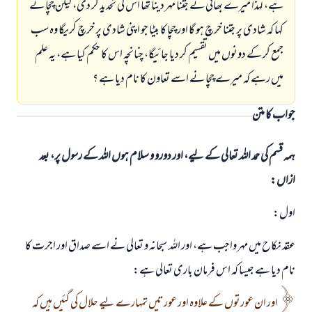
ہے، لہذا ميرے بھائى نے جتنا مہر دينا تھا اس كى تحديد كر دى، ليكن چچا نے
كہا كہ شادى پر جتنا خرچ ہو گا اور چچا كا بيٹا جو اپنى شادى پر خرچ كريگا وہ سب
جمع كر كے دونوں ميں تقسيم كر ديا جائيگا، چنانچہ اس كا حكم كيا ہے، يہ علم
ميں رہے كہ ميرے چچا نے اسے تعاون كا نام ديا ہے ؟
جواب کا متن
ہمہ قسم کی حمد اللہ تعالی کے لیے، اور دورو و سلام ہوں اللہ کے رسول پر، بعد
ازاں:
اول:
عقد نكاح ميں مہر واجب ہے، اور اللہ سبحانہ و تعالى نے اسے صداق اور اجرت كا
نام ديا ہے جيسا كہ اس فرمان بارى تعالى ہے:
اور ان عورتوں كے علاوہ اور عورتيں تمہارے ليے حلال كى گئيں ہيں كہ