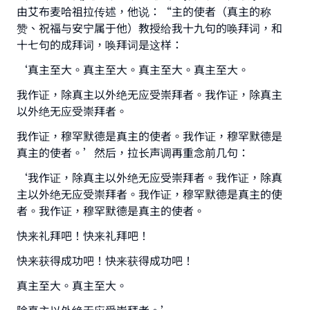
由艾布麦哈祖拉传述，他说：“主的使者（真主的称
赞、祝福与安宁属于他）教授给我十九句的唤拜词，和
十七句的成拜词，唤拜词是这样：
‘真主至大。真主至大。真主至大。真主至大。
Make an impact on millions of lives
我作证，除真主以外绝无应受崇拜者。我作证，除真主
以外绝无应受崇拜者。
with your contribution today
我作证，穆罕默德是真主的使者。我作证，穆罕默德是
Your support is crucial for our mission.
真主的使者。’然后，拉长声调再重念前几句：
The Prophet (ﷺ) said:
‘我作证，除真主以外绝无应受崇拜者。我作证，除真
"A person who leads others to doing what is
主以外绝无应受崇拜者。我作证，穆罕默德是真主的使
good will earn the same reward as those who
者。我作证，穆罕默德是真主的使者。
do it."
快来礼拜吧！快来礼拜吧！
(MUSLIM, 1893)
快来获得成功吧！快来获得成功吧！
真主至大。真主至大。
Support IslamQA