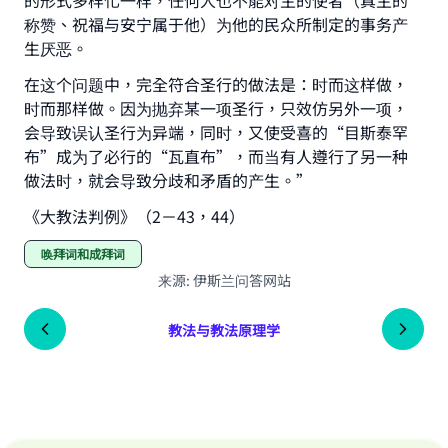
的形式多样化一样，任何人也不能对主的使者（真主的
称赞、祝福与安宁属于他）为他的民众所制定的事务产
生厌恶。
在这个问题中，完全符合圣行的做法是：时而这样做，
时而那样做。因为抛弃某一项圣行，只效仿另外一项，
会导致误认圣行为异端，同时，又使受喜的“目斯泰罕
布”成为了必行的“瓦直布”，而当有人遵行了另一种
做法时，就会导致分歧和矛盾的产生。”
《大教法判例》（2－43，44）
唤拜词和成拜词
来源
:
伊斯兰问答网站
教法与教法原理学