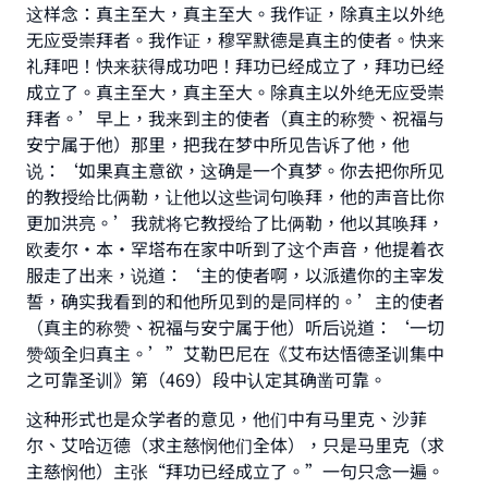
这样念：真主至大，真主至大。我作证，除真主以外绝
无应受崇拜者。我作证，穆罕默德是真主的使者。快来
礼拜吧！快来获得成功吧！拜功已经成立了，拜功已经
成立了。真主至大，真主至大。除真主以外绝无应受崇
拜者。’早上，我来到主的使者（真主的称赞、祝福与
安宁属于他）那里，把我在梦中所见告诉了他，他
说：‘如果真主意欲，这确是一个真梦。你去把你所见
的教授给比俩勒，让他以这些词句唤拜，他的声音比你
更加洪亮。’我就将它教授给了比俩勒，他以其唤拜，
欧麦尔·本·罕塔布在家中听到了这个声音，他提着衣
服走了出来，说道：‘主的使者啊，以派遣你的主宰发
誓，确实我看到的和他所见到的是同样的。’主的使者
（真主的称赞、祝福与安宁属于他）听后说道：‘一切
赞颂全归真主。’”艾勒巴尼在《艾布达悟德圣训集中
之可靠圣训》第（469）段中认定其确凿可靠。
这种形式也是众学者的意见，他们中有马里克、沙菲
尔、艾哈迈德（求主慈悯他们全体），只是马里克（求
主慈悯他）主张“拜功已经成立了。”一句只念一遍。