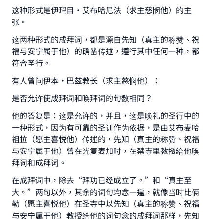
这种形式是伊玛目·艾布哈尼法（求主慈悯他）的主
张。
这两种形式的成拜词，都是源自先知（真主的称赞、祝
福与安宁属于他）的确凿传述，遵行其中任何一种，都
符合圣行。
有人曾问伊本·巴兹教长（求主慈悯他）：
是否允许使成拜词和唤拜词的句数相同？
他的答复是：这是允许的，并且，这是唤礼的圣行中的
一种形式，因为有可靠的圣训作为依据，是由艾布麦哈
祖拉（愿主喜悦他）传述的，先知（真主的称赞、祝福
与安宁属于他）曾在光复麦加时，在禁寺里教授给他唤
拜词和成拜词。
在成拜词中，除去“拜功已经成立了。”和“真主至
大。”两句以外，其余的词句均念一遍，就像当时比俩
勒（愿主喜悦他）在圣寺中以先知（真主的称赞、祝福
与安宁属于他）教授给他的词句念的成拜词那样，先知