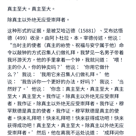
真主至大。真主至大。
除真主以外绝无应受崇拜者。
这种形式的证据，是被艾哈迈德（15881）、艾布达悟
德（499）收录，由阿卜杜拉·本·宰德传述，他说：
“当时主的使者（真主的称赞、祝福与安宁属于他）命
令以敲钟的方式召集人们做礼拜，我梦见一名男子带着
我环游天方，他的手里拿着一个钟，我就问道：‘喂！
主的仆人，你的钟卖吗？’他说：‘你用它做什
么？’我说：‘我用它来召集人们做礼拜。’他
说：‘我告诉你一个更好的办法，好吗？’我说：‘当
然好了。’他说：‘你念：真主至大，真主至大，真主
至大，真主至大。我作证，除真主以外绝无应受崇拜
者，我作证，除真主以外绝无应受崇拜者。我作证，穆
罕默德是真主的使者，我作证，穆罕默德是真主的使
者。快来礼拜吧！快来礼拜吧！快来获得成功吧！快来
获得成功吧！真主至大，真主至大。除真主以外绝无应
受崇拜者。’然后，他在离我不远处说道：‘成拜词你