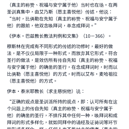
（真主的称赞、祝福与安宁属于他）当时也在场。在两
圣训真集中，由艾乃斯（愿主喜悦他）传述，他说：
“当时，比俩勒在先知（真主的称赞、祝福与安宁属于
他）的跟前，他双念唤拜词，单念成拜词。”
《伊本·巴兹教长教法判例和文集》（10－366）。
穆斯林在完成有不同形式的传述的功修时，最好的做
法，是不仅仅局限于一种形式，而放弃其它形式，符合
圣行的做法，是效仿所有传自先知（真主的称赞、祝福
与安宁属于他）的确凿的圣行，在念成拜词时，时而以
比俩勒（愿主喜悦他）的方式，时而以艾布·麦哈祖拉
（愿主喜悦他）的方式。
伊本·泰米耶教长（求主慈悯他）说：
“正确的观点是圣训派所持的观点，即：认可所有在这
个问题上的传自先知（真主的称赞、祝福与安宁属于
他）的确凿的圣行，不排斥其中任何一种，唤拜词和成
拜词的形式多样化，就如同拜中的诵经及证祷词等环节