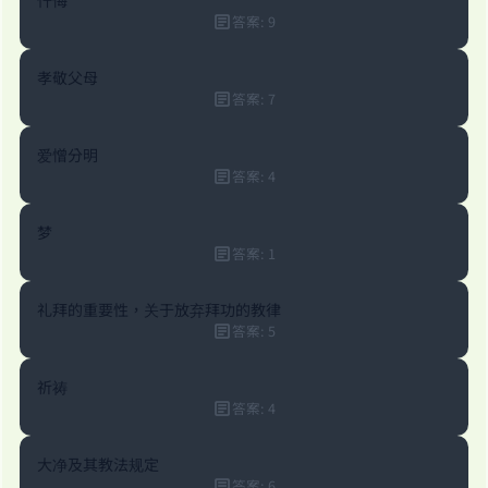
忏悔
答案
:
9
孝敬父母
答案
:
7
爱憎分明
答案
:
4
梦
答案
:
1
礼拜的重要性，关于放弃拜功的教律
答案
:
5
祈祷
Make an impact on millions of lives
答案
:
4
with your contribution today
大净及其教法规定
答案
:
6