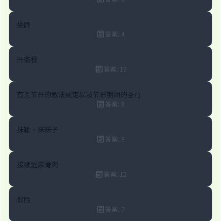
Your support is crucial for our mission.
The Prophet (ﷺ) said:
坐静
"A person who leads others to doing what is
答案
:
4
good will earn the same reward as those who
do it."
开斋税
答案
:
19
(MUSLIM, 1893)
有关节日的教法规定以及节日期间的圣行
答案
:
8
Support IslamQA
抹靴、抹袜子
答案
:
8
接续近亲骨肉
答案
:
12
保险
答案
:
7