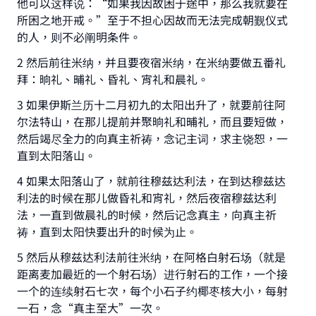
他可以这样说：“如果我因故困于途中，那么我就要在
所困之地开戒。”至于不担心因故而无法完成朝觐仪式
的人，则不必阐明条件。
2 然后前往米纳，并且要夜宿米纳，在米纳要做五番礼
拜：晌礼、晡礼、昏礼、宵礼和晨礼。
3 如果伊斯兰历十二月初九的太阳出升了，就要前往阿
尔法特山，在那儿提前并聚晌礼和晡礼，而且要短做，
然后竭尽全力的向真主祈祷，念记主词，求主饶恕，一
直到太阳落山。
4 如果太阳落山了，就前往穆兹达利法，在到达穆兹达
利法的时候在那儿做昏礼和宵礼，然后夜宿穆兹达利
法，一直到做晨礼的时候，然后记念真主，向真主祈
祷，直到太阳快要出升的时候为止。
5 然后从穆兹达利法前往米纳，在阿格白射石场（就是
距离麦加最近的一个射石场）进行射石的工作，一个接
一个的连续射石七次，每个小石子约椰枣核大小，每射
一石，念“真主至大”一次。