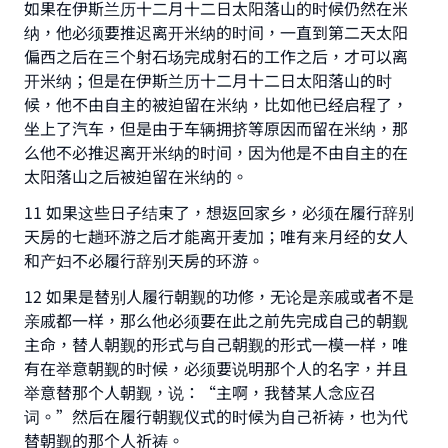
如果在伊斯兰历十二月十二日太阳落山的时候仍然在米
Make an impact on millions of lives
纳，他必须要推迟离开米纳的时间，一直到第二天太阳
偏西之后在三个射石场完成射石的工作之后，才可以离
with your contribution today
开米纳；但是在伊斯兰历十二月十二日太阳落山的时
Your support is crucial for our mission.
候，他不由自主的被迫留在米纳，比如他已经启程了，
坐上了汽车，但是由于车辆拥挤等原因而留在米纳，那
The Prophet (ﷺ) said:
么他不必推迟离开米纳的时间，因为他是不由自主的在
"A person who leads others to doing what is
太阳落山之后被迫留在米纳的。
good will earn the same reward as those who
do it."
11 如果这些日子结束了，想返回家乡，必须在履行辞别
天房的七趟环游之后才能离开麦加；唯有来月经的女人
(MUSLIM, 1893)
和产妇不必履行辞别天房的环游。
12 如果是替别人履行朝觐的功修，无论是亲戚或者不是
Support IslamQA
亲戚都一样，那么他必须要在此之前先完成自己的朝觐
主命，替人朝觐的形式与自己朝觐的形式一模一样，唯
有在举意朝觐的时候，必须要说明那个人的名字，并且
举意替那个人朝觐，说：“主啊，我替某人念应召
词。”然后在履行朝觐仪式的时候为自己祈祷，也为代
替朝觐的那个人祈祷。