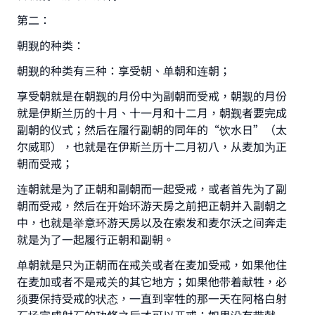
第二：
朝觐的种类：
朝觐的种类有三种：享受朝、单朝和连朝；
享受朝就是在朝觐的月份中为副朝而受戒，朝觐的月份
就是伊斯兰历的十月、十一月和十二月，朝觐者要完成
副朝的仪式；然后在履行副朝的同年的“饮水日”（太
尔威耶），也就是在伊斯兰历十二月初八，从麦加为正
朝而受戒；
连朝就是为了正朝和副朝而一起受戒，或者首先为了副
朝而受戒，然后在开始环游天房之前把正朝并入副朝之
中，也就是举意环游天房以及在索发和麦尔沃之间奔走
就是为了一起履行正朝和副朝。
单朝就是只为正朝而在戒关或者在麦加受戒，如果他住
在麦加或者不是戒关的其它地方；如果他带着献牲，必
须要保持受戒的状态，一直到宰牲的那一天在阿格白射