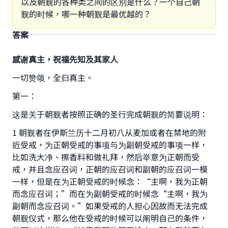
以及朝觐的各种类之间的区别是什么？一个自己朝
觐的时候，哪一种朝觐是最优越的？
答案
感谢真主，祝福先知及其家人
一切赞颂，全归真主。
第一：
这是关于朝觐者按照正确的圣行完成朝觐的简要说明：
1 朝觐者在伊斯兰历十二月初八从麦加或者在禁地的附
近受戒，为正朝受戒的事项与为副朝受戒的事项一样，
比如洗大净、擦香料和做礼拜，然后举意为正朝而受
戒，并且念应召词，正朝的应召词和副朝的应召词一模
一样，但是在为正朝受戒的时候念：“主啊，我为正朝
而念应召词；”而在为副朝受戒的时候念“主啊，我为
副朝而念应召词。”如果受戒的人担心因故而无法完成
朝觐仪式，那么他在受戒的时候可以阐明自己的条件，