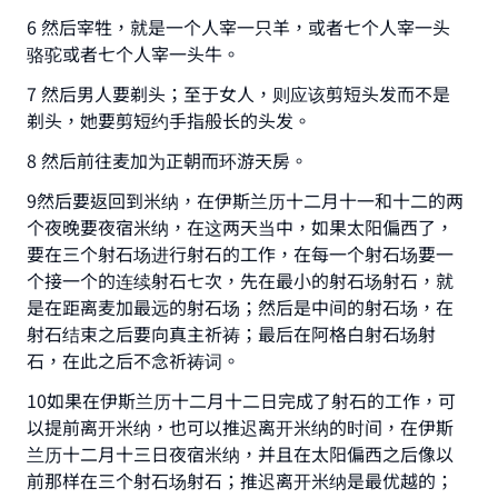
6 然后宰牲，就是一个人宰一只羊，或者七个人宰一头
骆驼或者七个人宰一头牛。
7 然后男人要剃头；至于女人，则应该剪短头发而不是
剃头，她要剪短约手指般长的头发。
8 然后前往麦加为正朝而环游天房。
9然后要返回到米纳，在伊斯兰历十二月十一和十二的两
个夜晚要夜宿米纳，在这两天当中，如果太阳偏西了，
要在三个射石场进行射石的工作，在每一个射石场要一
个接一个的连续射石七次，先在最小的射石场射石，就
是在距离麦加最远的射石场；然后是中间的射石场，在
射石结束之后要向真主祈祷；最后在阿格白射石场射
石，在此之后不念祈祷词。
10如果在伊斯兰历十二月十二日完成了射石的工作，可
以提前离开米纳，也可以推迟离开米纳的时间，在伊斯
兰历十二月十三日夜宿米纳，并且在太阳偏西之后像以
前那样在三个射石场射石；推迟离开米纳是最优越的；