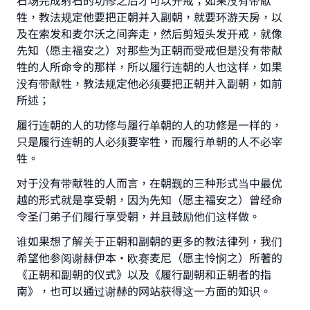
石场完成射石的功修之后才可以开戒；如果没有带献
牲，教法规定他要把正朝并入副朝，就要环游天房，以
及在索发和麦尔沃之间奔走，然后剪短头发开戒，就像
先知（愿主福安之）对那些为正朝而受戒但是没有带献
牲的人所命令的那样，所以履行连朝的人也这样，如果
没有带献牲，教法规定他必须要把正朝并入副朝，如前
所述；
履行连朝的人的功修与履行单朝的人的功修是一样的，
只是履行连朝的人必须要宰牲，而履行单朝的人不必宰
牲。
对于没有带献牲的人而言，在朝觐的三种形式当中最优
越的形式就是享受朝，因为先知（愿主福安之）曾经命
令圣门弟子们履行享受朝，并且鼓励他们这样做。
谁如果想了解关于正朝和副朝的更多的教法律列，我们
希望他参阅谢赫伊本•欧赛麦尼（愿主怜悯之）所著的
《正朝和副朝的仪式》以及《履行副朝和正朝者的指
南》，也可以通过谢赫的网站获得这一方面的知识。