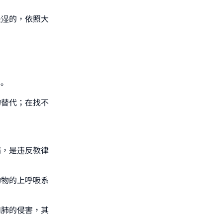
是湿的，依照大
。
物替代；在找不
病，是违反教律
动物的上呼吸系
和肺的侵害，其