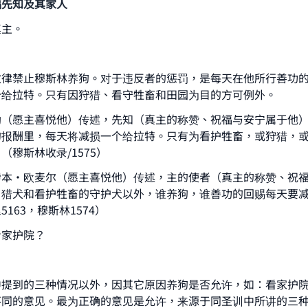
福先知及其家人
真主。
教律禁止穆斯林养狗。对于违反者的惩罚，是每天在他所行善功
个给拉特。只有因狩猎、看守牲畜和田园为目的方可例外。
勒（愿主喜悦他）传述，先知（真主的称赞、祝福与安宁属于他
的报酬里，每天将减损一个给拉特。只有为看护牲畜，或狩猎，
（穆斯林收录/1575）
伊本·欧麦尔（愿主喜悦他）传述，主的使者（真主的称赞、祝
了猎犬和看护牲畜的守护犬以外，谁养狗，谁善功的回赐每天要
163，穆斯林1574）
看家护院？
中提到的三种情况以外，因其它原因养狗是否允许，如：看家护
不同的意见。最为正确的意见是允许，来源于同圣训中所讲的三