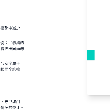
的报酬中减少一
）说：“养狗的
或看护田园而养
福与安宁属于
减损两个给拉
院、守卫城门
种情况的类比。