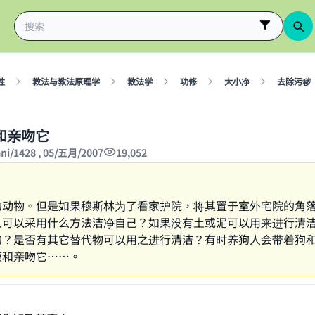
性
教法与教法原理学
教法学
功修
大小净
去除污秽
和亲吻它
ani/1428 , 05/五月/2007
19,052
的动物。但是如果穆斯林为了看家护院，将其置于室外宅院的角
人可以采用什么方法洁净自己？如果没有土或泥可以用来进行清
的？是否有其它替代物可以用之进行清洁？有时养狗人会带着狗
摸和亲吻它……。