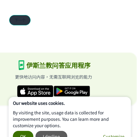
下一个
伊斯兰教问答应用程序
更快地访问内容，无需互联网浏览的能力
Our website uses cookies.
By visiting the site, usage data is collected for
improvement purposes. You can learn more and
customize your options.
OK
I decline
Customize