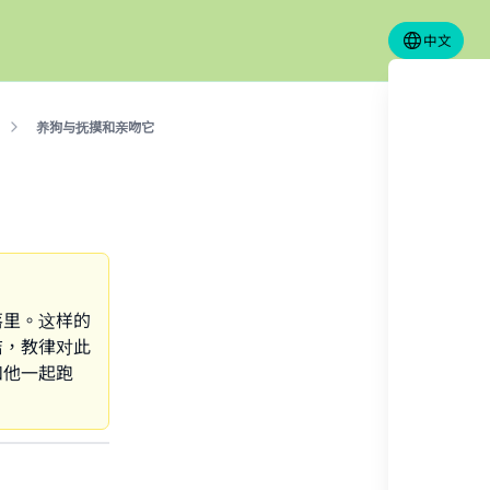
中文
养狗与抚摸和亲吻它
落里。这样的
洁，教律对此
和他一起跑