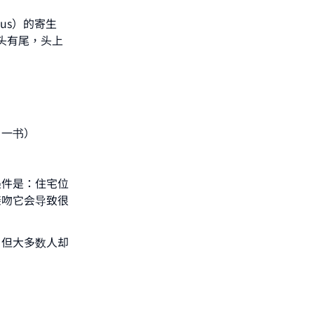
sus）的寄生
头有尾，头上
》一书）
条件是：住宅位
亲吻它会导致很
，但大多数人却