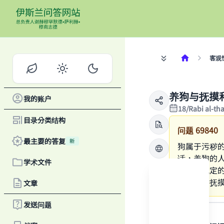
客观
养狗与抚摸
我的账户
18/Rabi al-th
目录分类结构
问题
69840
最主要的答复
新
狗属于污秽
话，养狗的
学术文件
是如何规定
步，并会抚
文章
答案
发送问题