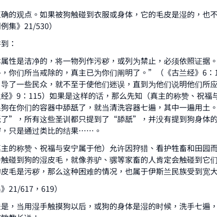
The Prophet (ﷺ) said:
A person who leads others to doing what is good will earn t
正确的观点。如果被狗触碰到衣服或身体，它的毛皮是湿的，也
same reward as those who do it."
集》21/530）
(MUSLIM, 1893)
讲到：
本属性是洁净的，将一物列作污秽，或列为禁止，必须依照证据
，你们所当戒除的，真主已为你们阐明了。”（《古兰经》6：1
Support IslamQA
引导了一些民众，就不至于使他们迷误，直到为他们说明他们所
经》9：115）如果是这样的话，那么先知（真主的称赞、祝福
果狗在你们的容器中舔舐了，就当清洗容器七遍，其中一遍用土
舐了”，所有这些圣训都只提到了“舔舐”，并没有提到狗身体
秽，只是通过类比的结果……。
真主的称赞、祝福与安宁属于他）允许因狩猎、看护牲畜和田园
会触碰到狗的湿皮毛，就像养驴、骡等家畜的人肯定会触碰到它
的皮毛是污秽，那么这种困难的情况，也属于伊斯兰民族受到宽
21/617，619）
法是，当用湿手触摸狗以后，或狗的身体是湿的时候，洗手七遍