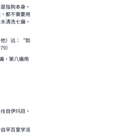
不是指狗本身，
碰，都不需要用
用水清洗七遍，
于他）说：“如
79）
遍，第八遍用
。
our
是传自伊玛目·
传自罕百里学派