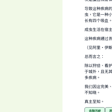
导致这种疾病的罪
虫，它是一种小
长有四个吸盘
成虫生活在宿
这种疾病通过
（见阿里·伊
总而言之：
除以狩猎、看
于城外，且无
多疾病。
我们因这完美
不知晓。
真主至知。
去除污秽