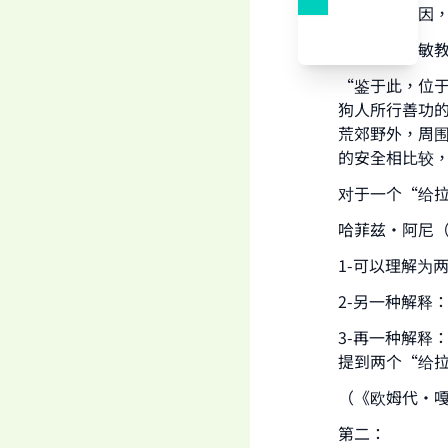
其共同的原因，
伊本·欧赛敏
“鉴于此，位
狗人所行善功
荒郊野外，周
的安全相比较，
对于一个“给
哈菲兹·阿尼
1-可以理解为
2-另一种解释
3-再一种解释
提到两个“给
（《欧姆代·嘎雷
第二：