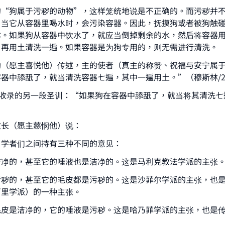
的“狗属于污秽的动物”，这样笼统地说是不正确的。而污秽并
，当它从容器里喝水时，会污染容器。因此，抚摸狗或者被狗触
体。如果狗从容器中饮水了，就应当倒掉剩余的水，然后将容器
，再用土清洗一遍。如果容器是为狗专用的，则无需进行清洗。
勒（愿主喜悦他）传述，主的使者（真主的称赞、祝福与安宁属
器中舔舐了，就当清洗容器七遍，其中一遍用土。”（穆斯林/2
）收录的另一段圣训：“如果狗在容器中舔舐了，就当将其清洗七
教长（愿主慈悯他）说：
，学者们之间持有三种不同的意见：
洁净的，甚至它的唾液也是洁净的。这是马利克教法学派的主张
ke an impact on millions of lives with y
污秽的，甚至它的毛皮都是污秽的。这是沙菲尔学派的主张，也
contribution today
百里学派）的一种主张。
Your support is crucial for our mission.
毛皮是洁净的，它的唾液是污秽。这是哈乃菲学派的主张，也是