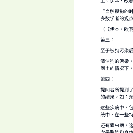
土。伊本·欧
“当触摸狗的
多数学者的观
（《伊本·欧赛敏
第三：
至于被狗污染后
清洁狗的污染
到土的情况下
第四：
提问者所提到
的结果，如：
这些疾病中，
统中，在一些
还有囊虫病，
次是腹腔和身