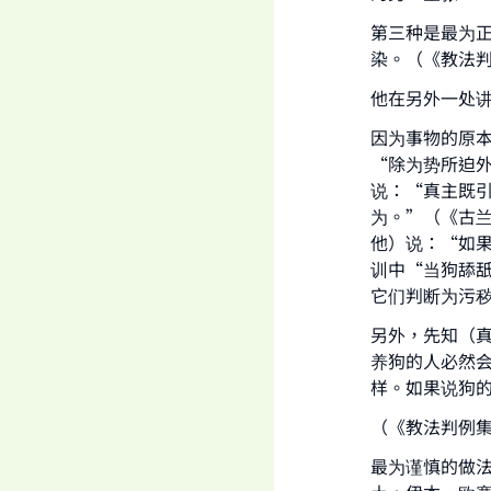
"
第三种是最为
染。（《教法判例
他在另外一处
因为事物的原
“除为势所迫外
说：“真主既
为。”（《古兰
他）说：“如
训中“当狗舔
它们判断为污
另外，先知（
养狗的人必然
样。如果说狗
（《教法判例集》
最为谨慎的做