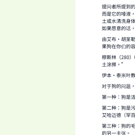
提问者所提到
而是它的唾液
土或水清洗身
如果愿意的话
由艾布·胡莱
果狗在你们的容
穆斯林（280
土涂擦。”
伊本·泰米叶
对于狗的问题
第一种：狗是
Ma
第二种：狗是
艾哈迈德（罕
第三种：狗的
的另一主张。