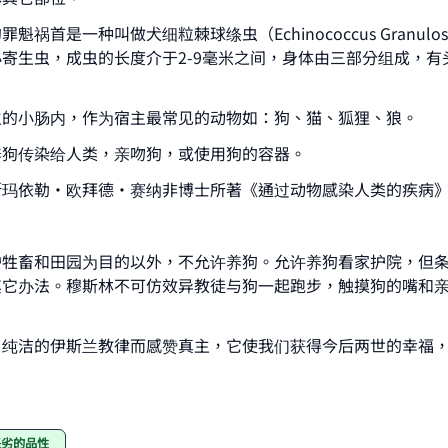
魁祸首是一种叫做犬细粒棘球绦虫（Echinococcus Granulo
寄生虫，成虫的长度介于2-9毫米之间，身体由三部分组成，有
。
主的小肠内，作为宿主最常见的动物如：狗、猫、狐狸、狼。
养狗传染给人类，亲吻狗，或使用狗的容器。
斯玛依勒·欧拜德·赛纳非博士所著《通过动物感染人类的疾病
护牲畜和田园为目的以外，不允许养狗。允许养狗看家护院，但
其它办法。穆斯林不可仿效异教徒与狗一起跑步，触摸狗的嘴和
、纯洁的伊斯兰教律而感赞真主，它使我们获得今后两世的幸福
恶劣的品性