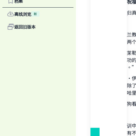
档案
感谢真主，祝
一切赞颂全归
离线浏览
新
首先：
返回旧版本
纯洁的伊斯兰
个给拉特或两
由艾布·胡莱
人，在他善功
狗方可例外。”
由阿卜杜拉·
他）说：“除
特。”（布哈里5
是否可以养狗
瑙威说：
“关于除圣训
等，学者们有