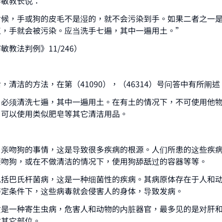
赛敏教长说：
时候，手或狗的皮毛不是湿的，就不会污染到手。如果二者之一
点，手就会被污染。应当洗手七遍，其中一遍用土。”
教法判例》11/246）
，清洁的方法，在第（41090），（46314）号问答中有所阐述
，必须清洗七遍，其中一遍用土。在有土的情况下，不可使用他
，可以使用类似肥皂等其它清洁用品。
了亲吻狗的事情，这是导致很多疾病的根源。人们所患的这些疾
亲吻狗，或在不做清洁的情况下，使用狗舔舐过的容器等等。
包括巴氏杆菌病，这是一种细菌性的疾病。其病原体存在于人和
特定条件下，这些病毒就会侵害人的身体，导致发病。
这是一种寄生虫病，危害人和动物的内脏器官，最多见的是对肝
体其它部位。