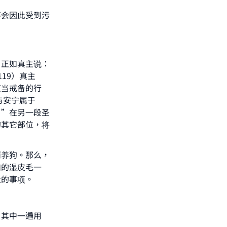
he
不会因此受到污
。正如真主说：
19）真主
应当戒备的行
与安宁属于
。”在另一段圣
的其它部位，将
而养狗。那么，
们的湿皮毛一
大的事项。
，其中一遍用