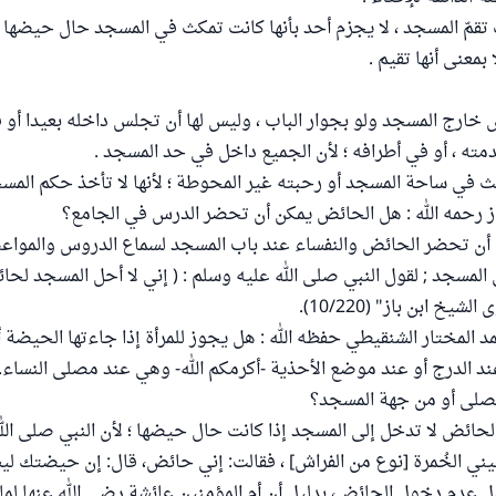
 تقمّ المسجد ، لا يجزم أحد بأنها كانت تمكث في المسجد حال حيضها ، 
معنى أنها تقيم .
ارج المسجد ولو بجوار الباب ، وليس لها أن تجلس داخله بعيدا أو قر
ته ، أو في أطرافه ؛ لأن الجميع داخل في حد المسجد .
ث في ساحة المسجد أو رحبته غير المحوطة ؛ لأنها لا تأخذ حكم المسج
ز رحمه الله : هل الحائض يمكن أن تحضر الدرس في الجامع؟
 أن تحضر الحائض والنفساء عند باب المسجد لسماع الدروس والمواعظ 
لمسجد ; لقول النبي صلى الله عليه وسلم : ( إني لا أحل المسجد لحا
يخ ابن باز" (10/220).
المختار الشنقيطي حفظه الله : هل يجوز للمرأة إذا جاءتها الحيضة
الدرج أو عند موضع الأحذية -أكرمكم الله- وهي عند مصلى النساء. 
مصلى أو من جهة المسجد؟
 الحائض لا تدخل إلى المسجد إذا كانت حال حيضها ؛ لأن النبي صلى ال
وليني الخُمرة [نوع من الفراش] ، فقالت: إني حائض، قال: إن حيضتك ل
 عدم دخول الحائض، بدليل أن أم المؤمنين عائشة رضي الله عنها لما ق