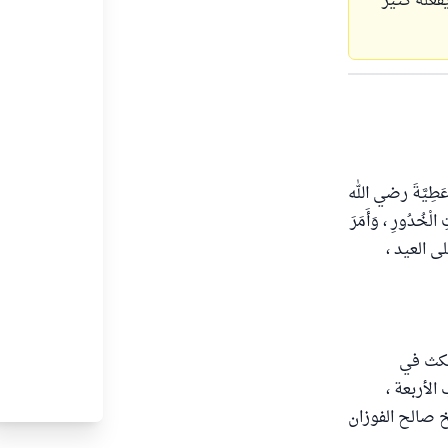
عله كثير
 لما روى البخاري (974) ومسلم (890) عَنْ أُمِّ عَطِيَّةَ رضي الله
ِ الْخُدُورِ ، وَأَمَرَ
لى العيد ،
تمكث في
الأربعة ،
خ صالح الفوزان