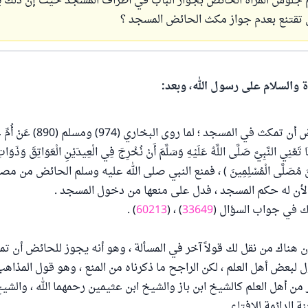
جلوس المرأة الحائض بجوار الباب في أطراف المسجد حيث إن ذلك يف
ي تقتنع بعدم جواز مكث الحائض المسجد ؟
ة والسلام على رسول الله، وبعد:
يحرم على الحائض أن تمكث في المسجد ؛
 تَعْنِي النَّبِيَّ صَلَّى اللَّهُ عَلَيْهِ وَسَلَّمَ أَنْ نُخْرِجَ فِي الْعِيدَيْنِ الْعَوَاتِقَ وَذَوَات
تَزِلْنَ مُصَلَّى الْمُسْلِمِينَ ) ، فمنع النبي صلى الله عليه وسلم الحائض من مص
، لأن له حكم المسجد ، فدل على منعها من دخول المسجد .
ك في جواب السؤال (
33649
) ، (
60213
) .
أن هناك من نقل لك قولاً آخر في المسألة ، وهو أنه يجوز للحائض أن 
 لبعض أهل العلم ، لكن الراجح ما ذكرناه من المنع ، وهو قول المذاهب 
من أهل العلم كالشيخ ابن باز والشيخ ابن عثيمين رحمهما الله ، والشي
ة الدائمة للإفتاء .