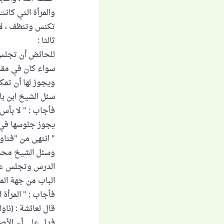
والمرأة التي كانت
تكنس وتنظف ، لا ب
ثالثا :
للحائض أن تجلس خ
سواء كان في مقدم
ويجوز لها أن تمك
سئل الشيخ ابن با
فأجاب : " لا بأس
يجوز جلوسها في ا
" انتهى من "فتاوى الش
وسئل الشيخ محمد 
الدرس وتجلس عند 
الباب من جهة ال
فأجاب : " المرأة
قال لعائشة : (نا
فدل على أن الأصل