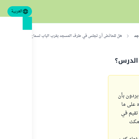
العربية
جد
هل للحائض أن تجلس في طرف المسجد بقرب الباب لسماع الدرس؟
الدرس؟
يردون بأن
 على ما
 تقيم في
 مكث