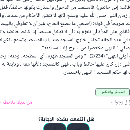
؛ قالت: إني حائض)، فامتنعت من الدخول واعتذرت بكونها حائضاً، فدل
 زمان النبي صلى الله عليه وسلم، لأنها لا تنشئ الأحكام من عندها، وق
لك صريحاً في قوله: (اصنعي ما يصنع الحاج، غير أن لا تطوفي بالبيت
لذي على المرأة أن تلتزم به : أن لا تدخل مسجداً إذا كانت حائضة وال
 وفي هذه الحالة تجلس خارج المسجد عند باب المسجد وتسمع ، لكن لا 
صغي " انتهى مختصرا من "شرح زاد المستقنع".
وقال في "مطالب أولي النهى" (2/234) : " ومن المسجد ظهره ، أي : سطحه , وم
ضي : إن كان عليها حائط وباب , فهي كالمسجد ؛ لأنها معه , وتابعة له ,
لها حكم المسجد " انتهى باختصار.
الحيض والنفاس
ؤال وجواب
هل لديك ملاحظة ح
هل انتفعت بهذه الإجابة؟
نعم
لا