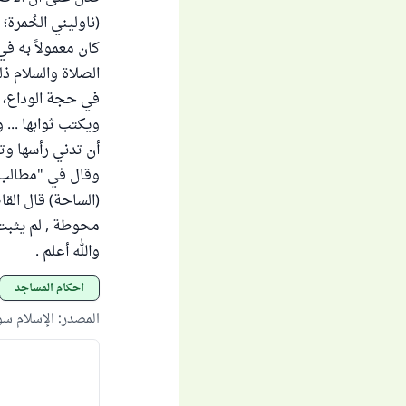
(ناوليني الخُمرة
كان معمولاً به في
الصلاة والسلام ذ
في حجة الوداع، فا
ويكتب ثوابها ...
أن تدني رأسها وت
(الساحة) قال القا
محوطة , لم يثبت 
والله أعلم .
أحكام المساجد
المصدر
:
الإسلام س