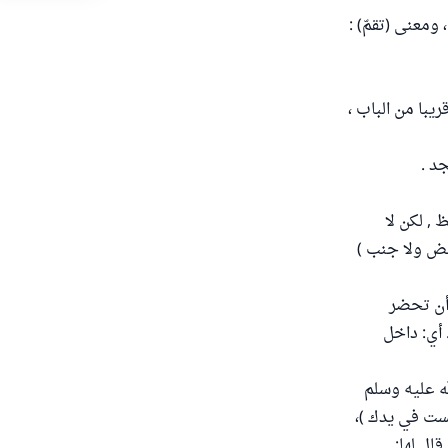
ومعنى (تقمّ) :
يبا من الباب ،
د .
, لكن لا
ئض ولا جنب )
 أن تحضر
أي: داخل
له عليه وسلم
يست في يدك )،
ال لها: