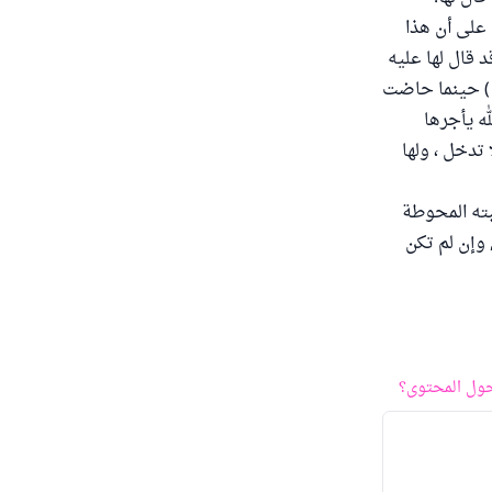
 على أن هذا
د قال لها عليه
 ) حينما حاضت
له يأجرها
تدخل ، ولها
نه : رحبته المحوطة
 وإن لم تكن
ول المحتوى؟