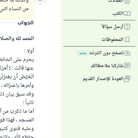
وكذلك ما حكم 
المقالات
من النساء الت
الكتب
الجواب
أرسل سؤالاً
الحمد لله والصلا
المحفوظات
أولا :
تصفح دون انترنت
جديد
شاركنا ملاحظاتك
عنها قَالَتْ : ( أَمَرَنَا
الْحُيَّضَ أَنْ يَعْ
العودة للإصدار القديم
وأمرها باعتزاله 
وقد سبق بيان ذل
ثانياً :
أما ما ذكرتِ من 
المسجد ، فهذا قول
وعليه فتوى كثير 
حفظه الله ، واللجن