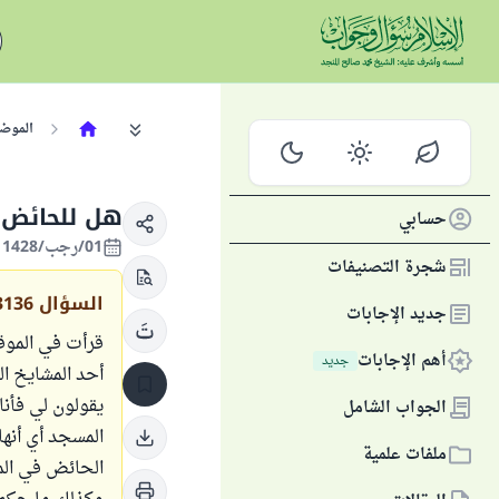
الموض
هل للحائض 
حسابي
01/رجب/1428 الموافق 15/يوليو/2007
شجرة التصنيفات
السؤال
3136
جديد الإجابات
قرأت في الموق
أهم الإجابات
جديد
أحد المشايخ ا
يقولون لي فأنا
الجواب الشامل
المسجد أي أنه
ملفات علمية
الحائض في الم