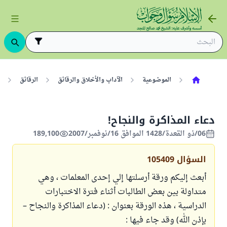
الموضوعية
الآداب والأخلاق والرقائق
الرقائق
دعاء المذاكرة والنجاح!
06/ذو القعدة/1428 الموافق 16/نوفمبر/2007
189,100
السؤال
105409
أبعث إليكم ورقة أرسلتها إلي إحدى المعلمات ، وهي
متداولة بين بعض الطالبات أثناء فترة الاختبارات
الدراسية ، هذه الورقة بعنوان : (دعاء المذاكرة والنجاح –
بإذن الله) وقد جاء فيها :