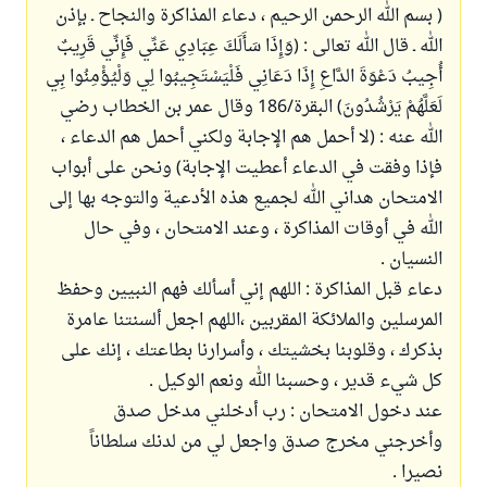
( بسم الله الرحمن الرحيم ، دعاء المذاكرة والنجاح ـ بإذن
الله ـ قال الله تعالى : (وَإِذَا سَأَلَكَ عِبَادِي عَنِّي فَإِنِّي قَرِيبٌ
أُجِيبُ دَعْوَةَ الدَّاعِ إِذَا دَعَانِي فَلْيَسْتَجِيبُوا لِي وَلْيُؤْمِنُوا بِي
لَعَلَّهُمْ يَرْشُدُونَ) البقرة/186 وقال عمر بن الخطاب رضي
الله عنه : (لا أحمل هم الإجابة ولكني أحمل هم الدعاء ،
فإذا وفقت في الدعاء أعطيت الإجابة) ونحن على أبواب
الامتحان هداني الله لجميع هذه الأدعية والتوجه بها إلى
الله في أوقات المذاكرة ، وعند الامتحان ، وفي حال
النسيان .
دعاء قبل المذاكرة : اللهم إني أسألك فهم النبيين وحفظ
المرسلين والملائكة المقربين ،اللهم اجعل ألسنتنا عامرة
بذكرك ، وقلوبنا بخشيتك ، وأسرارنا بطاعتك ، إنك على
كل شيء قدير ، وحسبنا الله ونعم الوكيل .
عند دخول الامتحان : رب أدخلني مدخل صدق
وأخرجني مخرج صدق واجعل لي من لدنك سلطاناً
نصيرا .