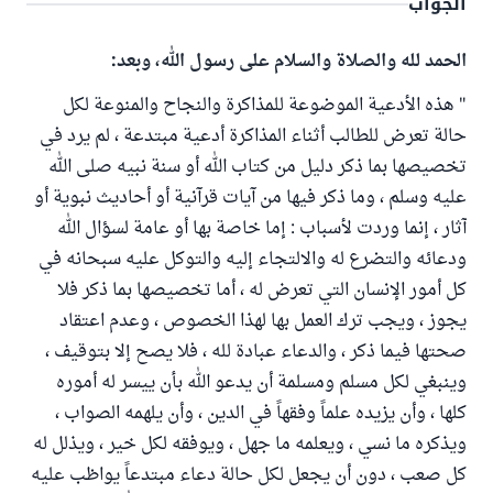
الجواب
الحمد لله والصلاة والسلام على رسول الله، وبعد:
" هذه الأدعية الموضوعة للمذاكرة والنجاح والمنوعة لكل
حالة تعرض للطالب أثناء المذاكرة أدعية مبتدعة ، لم يرد في
تخصيصها بما ذكر دليل من كتاب الله أو سنة نبيه صلى الله
عليه وسلم ، وما ذكر فيها من آيات قرآنية أو أحاديث نبوية أو
آثار ، إنما وردت لأسباب : إما خاصة بها أو عامة لسؤال الله
ودعائه والتضرع له والالتجاء إليه والتوكل عليه سبحانه في
كل أمور الإنسان التي تعرض له ، أما تخصيصها بما ذكر فلا
يجوز ، ويجب ترك العمل بها لهذا الخصوص ، وعدم اعتقاد
صحتها فيما ذكر ، والدعاء عبادة لله ، فلا يصح إلا بتوقيف ،
وينبغي لكل مسلم ومسلمة أن يدعو الله بأن ييسر له أموره
كلها ، وأن يزيده علماً وفقهاً في الدين ، وأن يلهمه الصواب ،
ويذكره ما نسي ، ويعلمه ما جهل ، ويوفقه لكل خير ، ويذلل له
كل صعب ، دون أن يجعل لكل حالة دعاء مبتدعاً يواظب عليه