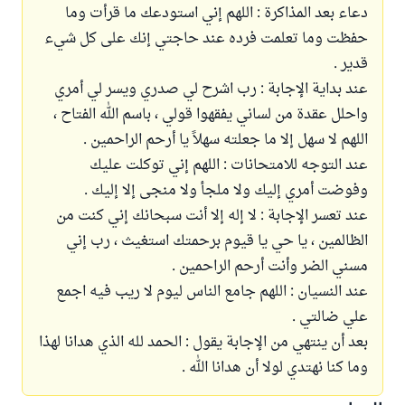
دعاء بعد المذاكرة : اللهم إني استودعك ما قرأت وما
حفظت وما تعلمت فرده عند حاجتي إنك على كل شيء
قدير .
عند بداية الإجابة : رب اشرح لي صدري ويسر لي أمري
واحلل عقدة من لساني يفقهوا قولي ، باسم الله الفتاح ،
اللهم لا سهل إلا ما جعلته سهلاً يا أرحم الراحمين .
عند التوجه للامتحانات : اللهم إني توكلت عليك
وفوضت أمري إليك ولا ملجأ ولا منجى إلا إليك .
عند تعسر الإجابة : لا إله إلا أنت سبحانك إني كنت من
الظالمين ، يا حي يا قيوم برحمتك استغيث ، رب إني
مسني الضر وأنت أرحم الراحمين .
عند النسيان : اللهم جامع الناس ليوم لا ريب فيه اجمع
علي ضالتي .
بعد أن ينتهي من الإجابة يقول : الحمد لله الذي هدانا لهذا
وما كنا نهتدي لولا أن هدانا الله .