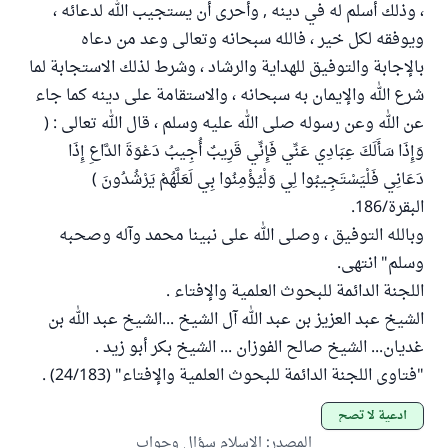
، وذلك أسلم له في دينه , وأحرى أن يستجيب الله لدعائه ،
ويوفقه لكل خير ، فالله سبحانه وتعالى وعد من دعاه
بالإجابة والتوفيق للهداية والرشاد ، وشرط لذلك الاستجابة لما
شرع الله والإيمان به سبحانه ، والاستقامة على دينه كما جاء
عن الله وعن رسوله صلى الله عليه وسلم ، قال الله تعالى : (
وَإِذَا سَأَلَكَ عِبَادِي عَنِّي فَإِنِّي قَرِيبٌ أُجِيبُ دَعْوَةَ الدَّاعِ إِذَا
دَعَانِي فَلْيَسْتَجِيبُوا لِي وَلْيُؤْمِنُوا بِي لَعَلَّهُمْ يَرْشُدُونَ )
البقرة/186.
وبالله التوفيق ، وصلى الله على نبينا محمد وآله وصحبه
وسلم" انتهى.
اللجنة الدائمة للبحوث العلمية والإفتاء .
الشيخ عبد العزيز بن عبد الله آل الشيخ ...الشيخ عبد الله بن
غديان... الشيخ صالح الفوزان ... الشيخ بكر أبو زيد .
"فتاوى اللجنة الدائمة للبحوث العلمية والإفتاء" (24/183) .
أدعية لا تصح
المصدر
:
الإسلام سؤال وجواب