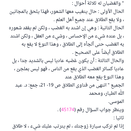
" والغضبان له ثلاثة أحوال :
الحال الأولى : حال يتغيب معها الشعور، فهذا يلحق بالمجانين
، ولا يقع الطلاق عند جميع أهل العلم .
الحال الثانية : وهي إن اشتد به الغضب ، ولكن لم يفقد شعوره
، بل عنده شيء من الإحساس ، وشيء من العقل ، ولكن اشتد
به الغضب حتى ألجأه إلى الطلاق ، وهذا النوع لا يقع به
الطلاق أيضاً على الصحيح .
والحال الثالثة : أن يكون غضبه عاديا ليس بالشديد جدا ، بل
عاديا كسائر الغضب الذي يقع من الناس ، فهو ليس بملجئ ،
وهذا النوع يقع معه الطلاق عند
الجميع " انتهى من فتاوى الطلاق ص 19- 21، جمع: د. عبد
الله الطيار، ومحمد
الموسى.
وينظر جواب السؤال رقم (
45174
) .
ثانيا :
إذا لم تركب سيارة زوجتك ، لم يترتب عليك شيء ، لا طلاق