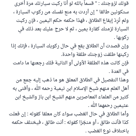
قولك لزوجتك : " قسماً بالله لو أنا ركبت سيارتك مرة أخرى
ستكونين طالقا " إن أردت به منع نفسك من ركوب السيارة ،
ولم تُرِدْ إيقاع الطلاق ، فهذا حكمه حكم اليمين ، فإن ركبت
السيارة لزمتك كفارة يمين ، ثم لا حرج عليك بعد ذلك في
ركوبها .
وإن قصدت أن الطلاق يقع في حال ركوبك السيارة ، فإنك إذا
ركبتها طلقت زوجتك طلقة واحدة.
فإن كانت هذه الطلقة الأولى أو الثانية فلك رجعتها ما دامت
في العدة .
وهذا التفصيل في الطلاق المعلق هو ما ذهب إليه جمع من
أهل العلم منهم شيخ الإسلام ابن تيمية رحمه الله ، وأفتى به
كثير من العلماء المعاصرين منهم الشيخ ابن باز والشيخ ابن
عثيمين رحمهما الله .
وأما الطلاق في حال الغضب سواء كان معلقا كقوله : إن فعلت
كذا فأنت طالق ، أو منجّزا كقوله : أنت طالق ، فيختلف حكمه
باختلاف نوع الغضب .