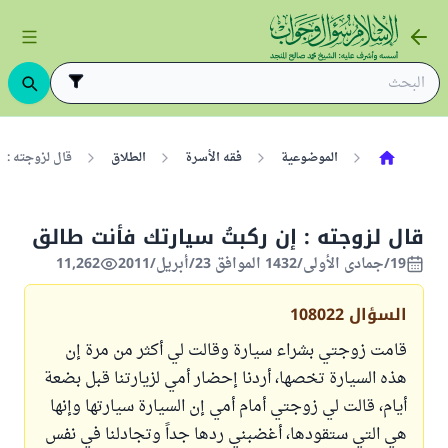
الموضوعية
فقه الأسرة
الطلاق
قال لزوجته : 
قال لزوجته : إن ركبتُ سيارتك فأنت طالق
19/جمادى الأولى/1432 الموافق 23/أبريل/2011
11,262
السؤال
108022
قامت زوجتي بشراء سيارة وقالت لي أكثر من مرة إن
هذه السيارة تخصها، أردنا إحضار أمي لزيارتنا قبل بضعة
أيام، قالت لي زوجتي أمام أمي إن السيارة سيارتها وإنها
هي التي ستقودها، أغضبني ردها جداً وتجادلنا في نفس