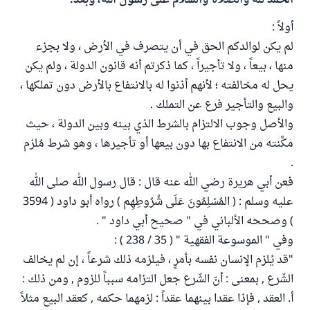
الحمد لله والصلاة والسلام على رسول الله، وبعد:
أولاً :
لم يكن لوالدكم الحق في أن يتصرف في الأرض ، ولا بجزء
منها ، بيعاً ، ولا تأجيراً ، كما ذكرتم أنه قانون الدولة ، ولم يكن
يحل له مخالفته ؛ لأنهم أذنوا له بالانتفاع بالأرض دون تملكها ،
والبيع والتأجير فرع عن التملك .
والأصل وجوب الالتزام بالشرط الذي بينه وبين الدولة ، حيث
مكَّنته من الانتفاع بها دون بيعها أو تأجيرها ، وهو شرط مُلزم
.
فعن أبي هريرة رضي الله عنه قال : قال رسول الله صلى الله
عليه وسلم : ( المُسْلِمُونَ عَلَى شُرُوطِهِم ) رواه أبو داود ( 3594
) وصححه الألباني في " صحيح أبي داود " .
وفي " الموسوعة الفقهية " ( 35 / 238 ) :
"قد يُلزم الإنسان نفسه بأمرٍ ، فيلزمه ذلك شرعاً ، إن لم يخالف
الشّرع , بمعنى : أنّ الشّرع جعل التزامه سبباً للزوم , ومن ذلك :
أ. العقد , فإذا عقدا بينهما عقداً : لزمهما حكمه , كعقد البيع مثلاً