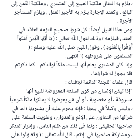
، يلزم به انتقال ملكيّة المبيع إلى المشتري , وملكيّة الثّمن إلى
البائع , وكعقد الإجارة يلزم به الأجير العمل , ويلزم المستأجر
الأجرة .
ومن هذا القبيل أيضاً : كل شرطٍ صحيحٍ التزمه العاقد في
العقد , فيلزمه ؛ وذلك لقول اللّه تعالى : ( يَا أَيُّهَا الَّذِينَ آمَنُواْ
أَوْفُواْ بِالْعُقُودِ ) , وقول النّبيّ صلى الله عليه وسلم : (
المسلمون على شروطهم )" انتهى .
وإذا كان المشتري يعلم أنها ليست ملكاً لوالدكم – كما ذكرتم –
فلا يجوز له شراؤها .
قال علماء اللجنة الدائمة للإفتاء :
"إذا تيقن الإنسان من كون السلعة المعروضة للبيع أنها
مسروقة ، أو مغصوبة ، أو أن مَن يعرضها لا يملكها ملكاً شرعيّاً
، وليس وكيلاً في بيعها : فإنه يحرم عليه أن يشتريها ؛ لما في
شرائها من التعاون على الإثم والعدوان ، وتفويت السلعة على
صاحبها الحقيقي ؛ ولما في ذلك من ظلم الناس ، وإقرار المنكر
، ومشاركة صاحبها في الإثم ، قال الله تعالى : ( وَتَعَاوَنُوا عَلَى