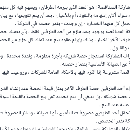
مشاركة المتناقصة : هو العقد الذي يبرمه الطرفان ، ويسهم فيه كل منه
سواء أكان إسهامه بالنقود ، أم بالأعيان ، بعد أن يتم تقويمها ، مع بيا
تحمل كل منهما الخسارة - إن وجدت - بقدر حصته في الشركة .
كة المتناقصة بوجود وعد ملزم من أحد الطرفين فقط ، بأن يتملك حص
طرف الآخر الخيار ، وذلك بإبرام عقود بيع عند تملك كل جزء من الحصة 
 والقبول .
طراف المشاركة استئجار حصة شريكه بأجرة معلومة ، ولمدة محددة ، 
 عن الصيانة الأساسية بمقدار حصته .
ناقصة مشروعة إذا التُزم فيها بالأحكام العامة للشركات ، وروعيت فيها 
راء أحد الطرفين حصة الطرف الآخر بمثل قيمة الحصة عند إنشاء الشرك
صة شريكه ، بل ينبغي أن يتم تحديد ثمن بيع الحصة بالقيمة السوقية
 عليه عند البيع .
مّل أحد الطرفين مصروفات التأمين ، أو الصيانة ، وسائر المصروفات ،
كة بقدر الحصص .
طراف المشاركة بنسب شائعة ، ولا يجوز اشتراط مبلغ مقطوع من الأرباح