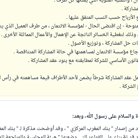
ال ، والنسبة المئوية التي يملكها كل طرف .
مشاركة .
 الأرباح حسب النسب المتفق عليها .
منوحة - إن اقتضى الحال - لمؤسسة الائتمان ، من طرف العميل الذي ي
 وذلك لتغطية الخسائر الناتجة عن الإهمال والأعمال المماثلة الأخرى .
ت حل المشاركة ، وتوزيع الأصول .
اع مؤسسة الائتمان لمساهمتها في حالة المشاركة المتناقصة .
لقانون الأساسي للشركة لمطابقته مع بنود عقد المشاركة .
مل عقد المشاركة شرطاً يضمن لأحد الأطراف قيمة مساهمته في رأس 
 الشركة .
ة والسلام على رسول الله، وبعد:
د من إصدار " بنك المغرب المركزي " ، وقد أوضحت مذكرة لـ " بنك المغ
د قد تمَّ بناء على القواعد التي وضعتها " هيئة المحاسبة والمراجعة 