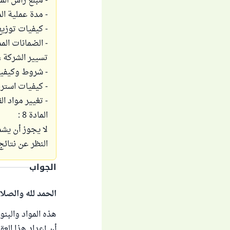
- مبلغ رأس الم
- مدة عملية ال
- كيفيات توزيع
- الضمانات الم
تسيير الشركة ،
- شروط وكيفيا
- كيفيات استرج
- تغيير مواد ا
المادة 8 :
لا يجوز أن يش
النظر عن نتائج
الجواب
الحمد لله والصلا
هذه المواد والبنو
أن إعداد هذا العق