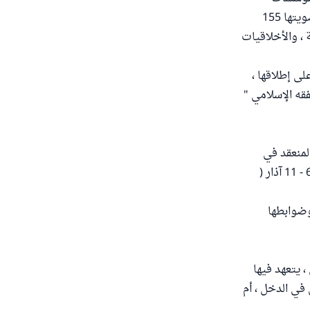
المالية الإسلامية " (AAOIFI ) ، والتي يوجد مقرها بالبحرين ، وتشمل هذه الهيئة في عضويتها 155
راجعة ، والأخلاقيات
لى إطلاقها ،
قه الإسلامي "
لمنعقد في
دورته الخامسة عشرة بمسقط - سلطنة عُمان - من 14 إلى 19 المحرم 1425هـ ، الموافق 6 - 11 آذار (
وضوابطها
 يتعهد فيها
في الدخل ، أم