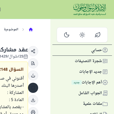
الموضوعية
عقد مشاركة 
حسابي
25/شوال/1429 الموافق 25/أكتوبر/2008
شجرة التصنيفات
السؤال
2148
جديد الإجابات
أفتوني في صحة
أهم الإجابات
جديد
أصدرها البنك :
المشاركة :
الجواب الشامل
المادة 5 :
ملفات علمية
- يقصد بالمشا