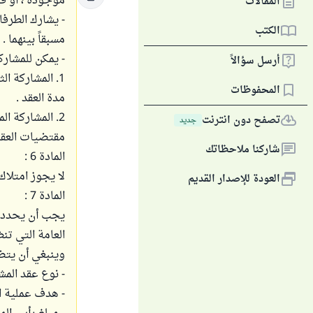
موجودة ، أو قي
المقالات
- يشارك الطرف
الكتب
مسبقاً بينهما .
- يمكن للمشارك
أرسل سؤالاً
1. المشاركة 
المحفوظات
مدة العقد .
2. المشاركة 
تصفح دون انترنت
جديد
مقتضيات العقد
شاركنا ملاحظاتك
المادة 6 :
لا يجوز امتلاك
العودة للإصدار القديم
المادة 7 :
يجب أن يحدد ع
العامة التي تنظ
وينبغي أن يت
- نوع عقد المش
- هدف عملية ال