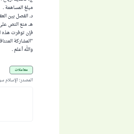
مبلغ المساهمة .
د. الفصل بين العق
هـ. منع النص على
فإن توفرت هذه ال
"المشاركة المتناق
والله أعلم .
معاملات
المصدر
:
الإسلام س