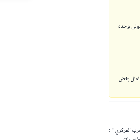
تولى وحده
المال بغض
رب المركزي " :
للمؤسسات