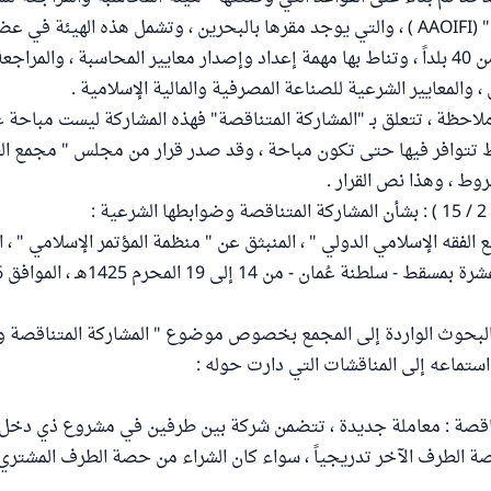
عضواً ، من أكثر من 40 بلداً ، وتناط بها مهمة إعداد وإصدار معايير المحاسبة ، والم
 ، والمعايير الشرعية للصناعة المصرفية والمالية الإسلامية .
ملاحظة ، تتعلق بـ "المشاركة المتناقصة" فهذه المشاركة ليست مباحة ع
وط تتوافر فيها حتى تكون مباحة ، وقد صدر قرار من مجلس " مجمع الف
وط ، وهذا نص القرار .
لفقه الإسلامي الدولي " ، المنبثق عن " منظمة المؤتمر الإسلامي " ، ا
البحوث الواردة إلى المجمع بخصوص موضوع " المشاركة المتناقصة 
 استماعه إلى المناقشات التي دارت حوله :
تناقصة : معاملة جديدة ، تتضمن شركة بين طرفين في مشروع ذي دخل ،
 الطرف الآخر تدريجياً ، سواء كان الشراء من حصة الطرف المشتري 