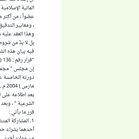
، ومعايير التدقيق
وهذا العقد عليه 
بل لا بدَّ من شر
فيه بيان هذه الشر
"قرار رقم : 136 ( 2 / 15 ) : بشأن المشاركة المتناقصة وضوابطها الشرعية :
إن مجلس " مجمع ا
مارس ) 2004 م .
بعد اطلاعه على 
الشرعية " ، وبعد
قرر ما يأتي :
1. المشاركة الم
أحدهما بشراء حصة
من موارد أخرى .