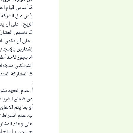
2. أساس قيام ال
رأس مال الشركة ، 
الربح ، على أن ي
3. تختص المشار
، على أن يكون لل
إشعارين بالإيجاب
4. يجوز لأحد أ
الشريكين مسؤولاً
5. المشاركة المت
:
أ. عدم التعهد بش
من ضمان الشريك ح
أو بما يتم الاتفاق
ب. عدم اشتراط تح
على وعاء المشار
ج. تحديد أرباح أ