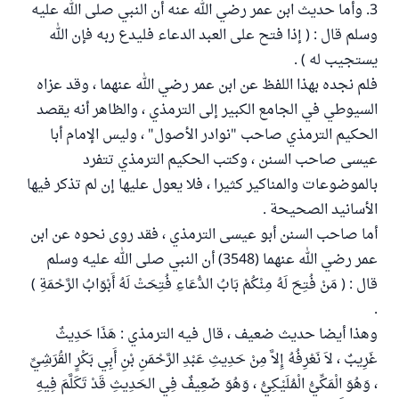
3. وأما حديث ابن عمر رضي الله عنه أن النبي صلى الله عليه
وسلم قال : ( إذا فتح على العبد الدعاء فليدع ربه فإن الله
يستجيب له ) .
فلم نجده بهذا اللفظ عن ابن عمر رضي الله عنهما ، وقد عزاه
السيوطي في الجامع الكبير إلى الترمذي ، والظاهر أنه يقصد
الحكيم الترمذي صاحب "نوادر الأصول" ، وليس الإمام أبا
عيسى صاحب السنن ، وكتب الحكيم الترمذي تتفرد
بالموضوعات والمناكير كثيرا ، فلا يعول عليها إن لم تذكر فيها
الأسانيد الصحيحة .
أما صاحب السنن أبو عيسى الترمذي ، فقد روى نحوه عن ابن
عمر رضي الله عنهما (3548) أن النبي صلى الله عليه وسلم
قال : ( مَنْ فُتِحَ لَهُ مِنْكُمْ بَابُ الدُّعَاءِ فُتِحَتْ لَهُ أَبْوَابُ الرَّحْمَةِ )
.
وهذا أيضا حديث ضعيف ، قال فيه الترمذي : هَذَا حَدِيثٌ
غَرِيبٌ ، لاَ نَعْرِفُهُ إِلاَّ مِنْ حَدِيثِ عَبْدِ الرَّحْمَنِ بْنِ أَبِي بَكْرٍ القُرَشِيِّ
، وَهُوَ الْمَكِّيُّ الْمُلَيْكِيُّ ، وَهُوَ ضَعِيفٌ فِي الحَدِيثِ قَدْ تَكَلَّمَ فِيهِ