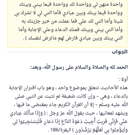
واحدة منهن لي وواحدة لك وواحدة فيما بيني وبينك
وواحدة فيما بينك وبين عبادي فأما التي لي لا تشرك بي
شيئا وأما التي لك علي فما عملت من خير جزيتك به
وأما التي بيني وبينك فمنك الدعاء وعلي الإجابة وأما
التي بينك وبين عبادي فارض لهم ماترض لنفسك ) .
الجواب
الحمد لله والصلاة والسلام على رسول الله، وبعد:
أولا :
هذه الأحاديث تتعلق بموضوع واحد ، وهو باب اقتران الإجابة
بالدعاء ، وهي – وإن كانت ضعيفة لم تثبت عن النبي صلى
الله عليه وسلم – إلا أن القرآن الكريم جاء بمقتضى ما فيها ،
ويشهد لمعانيها ، حيث يقول الله عز وجل : ( وَإِذَا سَأَلَكَ عِبَادِي
عَنِّي فَإِنِّي قَرِيبٌ أُجِيبُ دَعْوَةَ الدَّاعِ إِذَا دَعَانِ فَلْيَسْتَجِيبُوا لِي
وَلْيُؤْمِنُوا بِي لَعَلَّهُمْ يَرْشُدُونَ ) البقرة/186 .