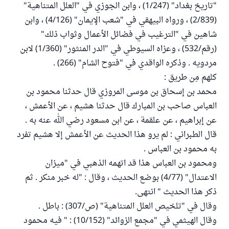
"تاريخ بغداد" (1/247) ، وابن الجوزي في "العلل المتناهية"
(2/839) ، ورواه البيهقي في "شعب الإيمان" (4/126) ، وابن
شاهين في "الترغيب في فضائل الأعمال وثواب ذلك"
(رقم/532) ، وعزاه السيوطي في "الدر المنثور" (1/360) لابن
مردويه . وذكره الواقدي في "فتوح الشام" (266) .
كلهم مِن طريق :
محمد بن إسحاق بن موسى المروزي قال حدثنا محمود بن
العباس صاحب بن المبارك قال حدثنا هشيم ، عن الأعمش ،
عن إبراهيم ، عن علقمة ، عن ابن مسعود رضي الله عنه به .
قال الطبراني : لم يرو هذا الحديث عن الأعمش إلا هشيم تفرد
به محمود بن العباس .
ومحمود بن العباس هذا قد اتهمه الذهبي في "ميزان
الاعتدال" (4/77) بوضع الحديث ، وقال : "له خبر منكر . ثم
ذكر هذا الحديث " انتهى.
وقال في "تلخيص العلل المتناهية" (ص/307) : باطل .
وقال الهيثمي في "مجمع الزوائد" (10/152) : " فيه محمود