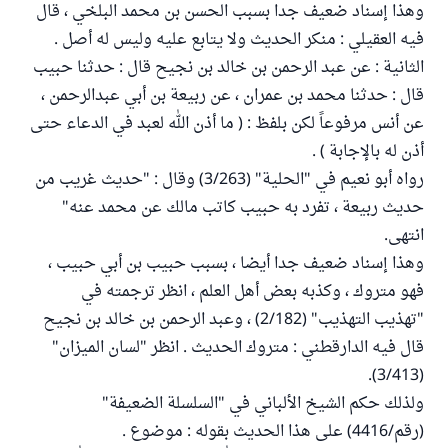
وهذا إسناد ضعيف جدا بسبب الحسن بن محمد البلخي ، قال
فيه العقيلي : منكر الحديث ولا يتابع عليه وليس له أصل .
الثانية : عن عبد الرحمن بن خالد بن نجيح قال : حدثنا حبيب
قال : حدثنا محمد بن عمران ، عن ربيعة بن أبي عبدالرحمن ،
عن أنس مرفوعاً لكن بلفظ : ( ما أذن الله لعبد في الدعاء حتى
أذن له بالإجابة ) .
رواه أبو نعيم في "الحلية" (3/263) وقال : "حديث غريب من
حديث ربيعة ، تفرد به حبيب كاتب مالك عن محمد عنه"
انتهى.
وهذا إسناد ضعيف جدا أيضا ، بسبب حبيب بن أبي حبيب ،
فهو متروك ، وكذبه بعض أهل العلم ، انظر ترجمته في
"تهذيب التهذيب" (2/182) ، وعبد الرحمن بن خالد بن نجيح
قال فيه الدارقطني : متروك الحديث . انظر "لسان الميزان"
(3/413).
ولذلك حكم الشيخ الألباني في "السلسلة الضعيفة"
(رقم/4416) على هذا الحديث بقوله : موضوع .