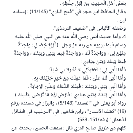
بَعْضُ أَهْلِ الْحَدِيثِ مِنْ قِبَلِ حِفْظِهِ .
وقال الحافظ ابن حجر في "فتح الباري" (11/145) : إسناده
لين .
وضعفه الألباني في "ضعيف الترمذي".
4. وأما حديث أنس رضي الله عنه عن النبي صلى الله عليه
وسلم فيما يرويه عن ربه عز وجل : ( أَرْبَعُ خِصَالٍ : وَاحِدَةٌ
مِنْهُنَّ لِي ، وَوَاحِدَةٌ لَكَ ، وَوَاحِدَةٌ فِيمَا بَيْنِي وَبَيْنَكَ ، وَوَاحِدَةٌ
فِيمَا بَيْنَكَ وَبَيْنَ عِبَادِي :
فَأَمَّا الَّتِي لِي : فَتَعْبُدُنِي لا تُشْرِكُ بِي شَيْئًا .
وَأَمَّا الَّتِي لَكَ عَلَيَّ : فَمَا عَمِلْتَ مِنْ خَيْرٍ جَزَيْتُكَ بِهِ .
وَأَمَّا الَّتِي بَيْنِي وَبَيْنَكَ : فَمِنْكَ الدُّعَاءُ وَعَلَيَّ الإِجَابَةُ .
وَأَمَّا الَّتِي بَيْنَكَ وَبَيْنَ عِبَادِي : فَارْضَ لَهُمْ مَا تَرْضَى لِنَفْسِكَ )
رواه أبو يعلى في "المسند" (5/143) ، والبزار في مسنده برقم
(19) "كشف الأستار" ، وابن شاهين في "الترغيب في فضائل
الأعمال" (رقم/151، 533) :
كلهم من طريق صالح المري قال : سمعت الحسن ، يحدث عن