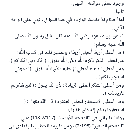
وجود بعض موانعه " انتهى .
ثانيا :
أما أحكام الأحاديث الواردة في هذا السؤال ، فهي على الوجه
الآتي :
1- عن ابن مسعود رضي الله عنه قال : قال رسول الله صلى
الله عليه وسلم :
( من أَعطَى أربعًا أُعطِيَ أربعًا ، وتفسير ذلك في كتاب الله :
من أعطى الذكر ذكره الله ؛ لأن الله يقول : ( اذكروني أذكركم ) .
ومن أعطى الدعاء أعطي الإجابة ؛ لأن الله يقول : ( ادعوني
استجب لكم ) .
ومن أعطى الشكر أعطي الزيادة ؛ لأن الله يقول : ( لئن شكرتم
لأزيدنكم ) .
ومن أعطى الاستغفار أعطي المغفرة ؛ لأن الله يقول : (
استغفروا ربكم إنه كان غفارا ) .
رواه الطبراني في "المعجم الأوسط" (7/117-118) وفي
"المعجم الصغير" (2/198) ، ومن طريقه الخطيب البغدادي في