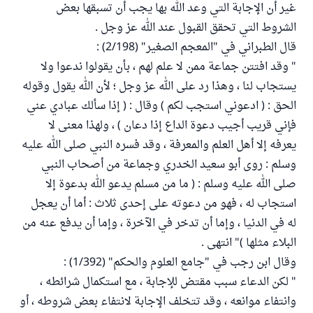
غير أن الإجابة التي وعد الله بها يجب أن تسبقها بعض
الشروط التي تحقق القبول عند الله عز وجل .
قال الطبراني في "المعجم الصغير" (2/198) :
" وقد افتتن جماعة ممن لا علم لهم ، بأن يقولوا ندعوا ولا
يستجاب لنا ، وهذا رد على الله عز وجل ؛ لأن الله يقول وقوله
الحق : ( ادعوني استجب لكم ) وقال : ( إذا سألك عبادي عني
فإني قريب أجيب دعوة الداع إذا دعان ) ، ولهذا معنى لا
يعرفه إلا أهل العلم والمعرفة ، وقد فسره النبي صلى الله عليه
وسلم : روى أبو سعيد الخدري وجماعة من أصحاب النبي
صلى الله عليه وسلم : ( ما من مسلم يدعو الله بدعوة إلا
استجاب له ، فهو من دعوته على إحدى ثلاث : أما أن يعجل
له في الدنيا ، وإما أن تدخر في الآخرة ، وإما أن يدفع عنه من
البلاء مثلها )" انتهى .
وقال ابن رجب في "جامع العلوم والحكم" (1/392) :
" لكن الدعاء سبب مقتض للإجابة ، مع استكمال شرائطه ،
وانتفاء موانعه ، وقد تتخلف الإجابة لانتفاء بعض شروطه ، أو