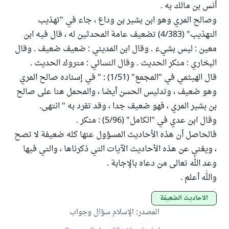
أنس بن مالك به .
وصالح المري وهو ابن بشير بن وداع ، جاء في "تهذيب
التهذيب" (4/383) تضعيف عامة المحدثين له ، قال فيه ابن
معين : ليس بشيء . وقال ابن المديني : ضعيف ضعيف . وقال
البخاري : منكر الحديث . وقال النسائي : متروك الحديث .
قال الهيثمي في "المجمع" (1/51) : " في إسناده صالح المري
وهو ضعيف ، وتدليس الحسن أيضا ، والمحمل هنا على صالح
بن بشير المري ، فهو ضعيف جدا ، وقد تفرد به " انتهى.
وقال ابن عدي في "الكامل" (5/96) : منكر .
فالحاصل أن هذه الأحاديث المسؤول عنها كله ضعيفة لا تصح
، ويغني عن هذه الأحاديث الآيات التي ذكرناها ، والتي فيها
وعد الله تعالى من دعاه بالإجابة .
والله أعلم .
الأحاديث الضعيفة
المصدر
:
الإسلام سؤال وجواب