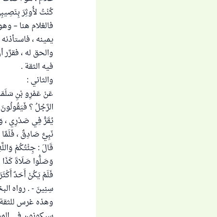
كُنْتُ لأُوثِرَ بِنَصِيبِى مِ
فالغلام هنا – وه
يمينه ، فاستأذنه 
والحق له ، فقرَّ
فيه الثقة .
والثاني :
عَنْ عَمْرِو بْنِ سَلَمَة
الرَّجُلُ ؟ فَيَقُولُونَ : ي
يُقَرُّ فِي صَدْرِي ، وَكَا
نَبِيٌّ صَادِقٌ ، فَلَمَّا 
قَالَ : جِئْتُكُمْ وَاللَّ
وَصَلُّوا صَلَاةَ كَذَا فِ
فَلَمْ يَكُنْ أَحَدٌ أَكْثَر
سِنِينَ - . رواه البخاري 
وهذه غرس للثقة 
سيكونون في المستق