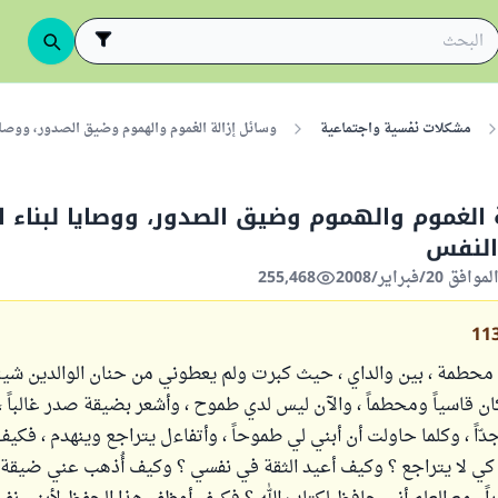
مشكلات نفسية واجتماعية
وسائل إزالة الغموم والهموم وضيق الصدور، ووصاي
 الغموم والهموم وضيق الصدور، ووصايا لبناء 
النفس
255,468
11
محطمة ، بين والداي ، حيث كبرت ولم يعطوني من حنان الوالدين شيئاً
ان قاسياً ومحطماً ، والآن ليس لدي طموح ، وأشعر بضيقة صدر غالباً ،
ً ، وكلما حاولت أن أبني لي طموحاً ، وأتفاءل يتراجع وينهدم ، فكيف 
ه كي لا يتراجع ؟ وكيف أعيد الثقة في نفسي ؟ وكيف أُذهب عني ضيقة 