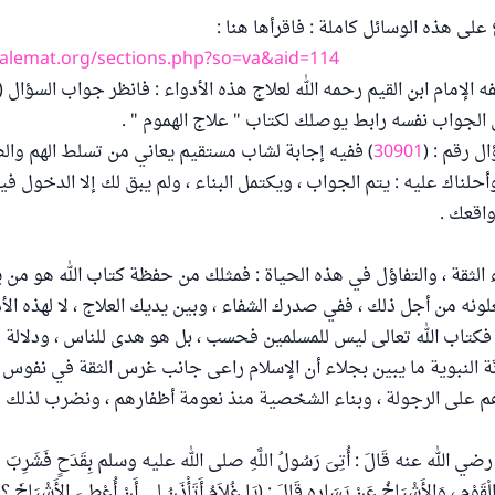
 على هذه الوسائل كاملة : فاقرأها هنا :
alemat.org/sections.php?so=va&aid=114
 الإمام ابن القيم رحمه الله لعلاج هذه الأدواء : فانظر جواب السؤال (
 الجواب نفسه رابط يوصلك لكتاب " علاج الهموم " .
ل رقم : (
30901
) ففيه إجابة لشاب مستقيم يعاني من تسلط الهم وال
وأحلناك عليه : يتم الجواب ، ويكتمل البناء ، ولم يبق لك إلا الدخول في
اقعك .
لثقة ، والتفاؤل في هذه الحياة : فمثلك من حفظة كتاب الله هو من 
ونه من أجل ذلك ، ففي صدرك الشفاء ، وبين يديك العلاج ، لا لهذه الأ
، فكتاب الله تعالى ليس للمسلمين فحسب ، بل هو هدى للناس ، ودلالة للع
َة النبوية ما يبين بجلاء أن الإسلام راعى جانب غرس الثقة في نفوس 
َاهم على الرجولة ، وبناء الشخصية منذ نعومة أظفارهم ، ونضرب لذلك م
ٍ رضي الله عنه قَالَ : أُتِىَ رَسُولُ اللَّهِ صلى الله عليه وسلم بِقَدَحٍ فَشَرِبَ وَع
ْقَوْمِ ، وَالأَشْيَاخُ عَنْ يَسَارِهِ قَالَ : (يَا غُلاَمُ أَتَأْذَنُ لِي أَنْ أُعْطِىَ الأَشْيَاخَ ؟)