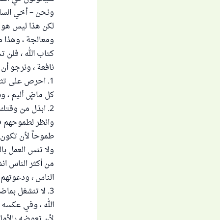
ونحن – أخي السائ
لكن هذا ليس هو نه
ومعالجة ، وهذا ما
كتاب الله ، فلن ت
نافعة ، ونرجو أن 
1. احرص على تثب
كل ماضٍ أليم ، و
2. ابذل من وقتك
وانظر لطموحهم في
طموحاً لأن تكون 
ولا تنس العمل بال
من أكثر الناس ان
الناس ، ودعوتهم ،
3. لا تنشغل بماض
الله ، وفي عكسه ا
لأن تعوضه بالأمل