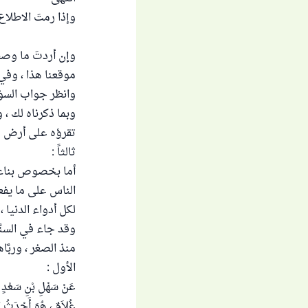
وإذا رمتَ الاطلاع
وإن أردتَ ما وصفه
موقعنا هذا ، وفي
وانظر جواب السؤا
وبما ذكرناه لك ، 
تقرؤه على أرض و
ثالثاً :
أما بخصوص بناء ا
الناس على ما يفعل
لكل أدواء الدنيا 
وقد جاء في السنّ
منذ الصغر ، وربّ
الأول :
عَنْ سَهْلِ بْنِ سَعْد
غُلاَمٌ ، هُوَ أَحْدَثُ ال