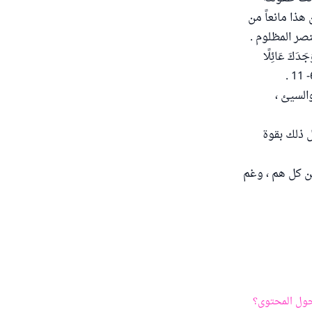
 هذا مانعاً من
نصر المظلوم .
دَكَ عَائِلًا
السيئ ،
ل ذلك بقوة
 من كل هم ، وغم
ول المحتوى؟