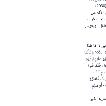
 لأنه عن
صاحب قرار ،
لطفل ، ويغرس
َّاسِ ؟! مَا هَذَا
لْكَلَامَ وَكَأَنَّمَا
رَ عَلَيْهِمْ فَهُوَ
ْ ، فَلَمَّا قَدِمَ
حِينِ كَذَا ،
آنًا ، فَنَظَرُوا
ٍ - أَوْ سَبْعِ
نشء الذين