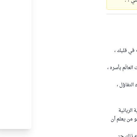
ي ؟ .
ه في قلبك ،
عالَم بأسره ،
التفاؤل ،
 الربانية
هو من يعلم أن
ليه ذلك حتى