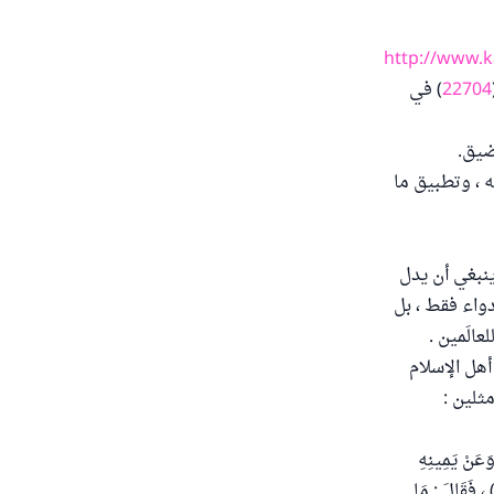
http://www.k
22704
) في
ضيق.
ه ، وتطبيق ما
ينبغي أن يدل
دواء فقط ، بل
الَمين .
أهل الإسلام
ثلين :
َنْ يَمِينِهِ
 ، فَقَالَ : مَا