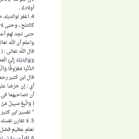
أولادك .
4. اغفر لوالديك
كالثلج ، وحتى لا
حتى تجد لهم أعذا
واعلم أن الله تعا
قال الله تعالى : ( وَوَصّ
وَلِوَالِدَيْكَ إِلَيَّ ال
الدُّنْيَا مَعْرُوفًا وَاتَّب
قال ابن كثير رحمه 
أي : إن حَرَصَا ع
أن تصاحبهما في الد
( وَاتَّبِعْ سَبِيلَ مَن
" تفسير ابن كثير " ( 6 / 37
5. لا تقارن نفس
تعلم عظيم فضل ال
6. اقرأ سيرة نب