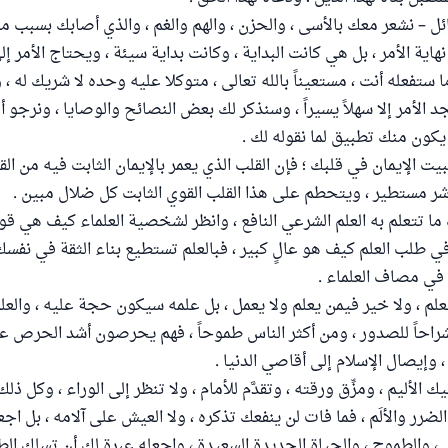
ل – نشعر معك بالأسى ، والحزن ، والهم والغم ، والذي أصابك بسبب ما 
اية الأمر ، بل هي كانت البداية ، وكانت بداية سيئة ، ويحتاج الأمر إل
 ستفعله أنت ، مستعيناً بالله تعالى ، متوكلا عليه وحده لا شريك له 
جد الأمر إلا سهلاً يسيراً ، وسنذكر لك بعض النصائح والوصايا ، ونرجو 
يكون منك تطبيق لما نقوله لك .
يت الإيمان في قلبك ؛ فإن القلب الذي يعمر بالإيمان الثابت فيه من ال
شر مستطير ، ويتحطم على هذا القلب القوي الثابت كل ضلال مبين .
 ما تتعلم به العلم الشرعي النافع ، وانظر لشخصية العلماء كيف هي قوي
 طلب العلم كيف هو عالٍ كبير ، فبالعلم تستطيع بناء الثقة في نفسك
في مصاف العلماء .
علم ، ولا خير فيمن يعلم ولا يعمل ، بل علمه سيكون حجة عليه ، والعلم
شراحاً للصدور ، ومن أكثر الناس طموحاً ، فهم يحرصون أشد الحرص ع
 وإيصال الإسلام إلى أقاصي الدنيا .
يك الأليم ، ومزِّق ورقته ، وتقدَّم للأمام ، ولا تنظر إلى الوراء ، وكل ذ
لضرر والألَم ، فما فات لن ينفعك تذكره ، ولا العيش على آلامه ، بل اجعل
 ، والطموح ، والحياة الجديدة السعيدة ، واجعله عبرة لك أن تسلك الط