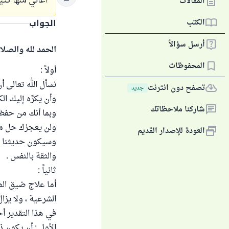
أعاني منها كثي
المقالات
الكتب
الجواب
أرسل سؤالاً
الحمد لله والصلا
المحفوظات
أولاً :
نسأل الله تعالى أن
تصفح دون انترنت
جديد
وأن يكرِّه إليك ا
شاركنا ملاحظاتك
وبما أنك من حفظة
ولن يعجزك حل ما
العودة للإصدار القديم
وسيكون حديثنا معك
والثقة بالنفس .
ثانياً :
أما علاج ضيق الصدر
الشرعية ، ولا يزا
في هذا التقدير أح
الأول : أن يكون ذ