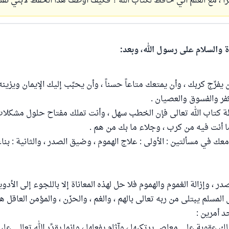
راً ، مع العلم أني حافظ لكتاب الله ؟ فكيف أوظف هذا الحفظ لأبني نفس
ة والسلام على رسول الله، وبعد:
 يفرِّج كربك ، وأن يمتعك متاعاً حسناً ، وأن يحبِّب إليك الإيمان ويزين
لكفر والفسوق والعصيان .
 كتاب الله تعالى فإن الخطب سهل ، وأنت تملك مفتاح حلول مشكلات ال
 أنت فيه من كرب ، وجلاء ما بك من هم .
 في مسألتين : الأولى : علاج الهموم ، وضيق الصدر ، والثانية : بناء 
 ، وإزالة الغموم والهموم فلا حل لهذه المعاناة إلا باللجوء إلى الأدوية
ل المسلم يبتلى من ربه تعالى بالهم ، والغم ، والحزَن ، والمؤمن العاقل 
د أمرين :
لك عقوبة على معاصٍ يرتكبها ، وآثام يفعلها ، وإنما يقدِّر الله تعالى ع