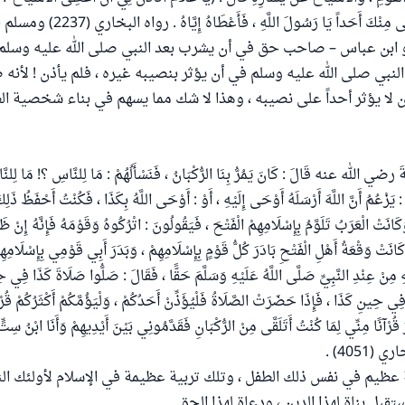
نْكَ أَحَداً يَا رَسُولَ اللَّهِ ، فَأَعْطَاهُ إِيَّاهُ . رواه البخاري (2237) ومسلم (2030) .
و ابن عباس – صاحب حق في أن يشرب بعد النبي صلى الله عليه وسلم ؛
النبي صلى الله عليه وسلم في أن يؤثر بنصيبه غيره ، فلم يأذن ! لأنه 
ر أن لا يؤثر أحداً على نصيبه ، وهذا لا شك مما يسهم في بناء شخصية ا
َ رضي الله عنه قَالَ : كَانَ يَمُرُّ بِنَا الرُّكْبَانُ ، فَنَسْأَلُهُمْ : مَا لِلنَّاسِ ؟! مَا لِلن
َزْعُمُ أَنَّ اللَّهَ أَرْسَلَهُ أَوْحَى إِلَيْهِ ، أَوْ : أَوْحَى اللَّهُ بِكَذَا ، فَكُنْتُ أَحْفَظُ ذَلِكَ ا
نَتْ الْعَرَبُ تَلَوَّمُ بِإِسْلَامِهِمْ الْفَتْحَ ، فَيَقُولُونَ : اتْرُكُوهُ وَقَوْمَهُ فَإِنَّهُ إِنْ ظَهَ
كَانَتْ وَقْعَةُ أَهْلِ الْفَتْحِ بَادَرَ كُلُّ قَوْمٍ بِإِسْلَامِهِمْ ، وَبَدَرَ أَبِي قَوْمِي بِإِسْلَامِهِم
هِ مِنْ عِنْدِ النَّبِيِّ صَلَّى اللَّهُ عَلَيْهِ وَسَلَّمَ حَقًّا ، فَقَالَ : صَلُّوا صَلَاةَ كَذَا فِي 
ي حِينِ كَذَا ، فَإِذَا حَضَرَتْ الصَّلَاةُ فَلْيُؤَذِّنْ أَحَدُكُمْ ، وَلْيَؤُمَّكُمْ أَكْثَرُكُمْ قُرْ
َ قُرْآنًا مِنِّي لِمَا كُنْتُ أَتَلَقَّى مِنْ الرُّكْبَانِ فَقَدَّمُونِي بَيْنَ أَيْدِيهِمْ وَأَنَا ابْنُ سِتّ
(4051) .
عظيم في نفس ذلك الطفل ، وتلك تربية عظيمة في الإسلام لأولئك ال
بل بناة لهذا الدين ، ودعاة لهذا الحق .