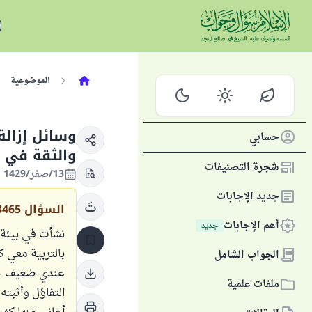
الموضوعية
وسائل إزالة
حسابي
والثقة في 
شجرة التصنيفات
13/صفر/1429 الموافق 20/فبراير/2008
جديد الإجابات
السؤال
3465
أهم الإجابات
جديد
نشأت في بيئة 
بالتربية معي ك
الجواب الشامل
عندي ضعيف جدّا
ملفات علمية
التفاؤل وأثبت