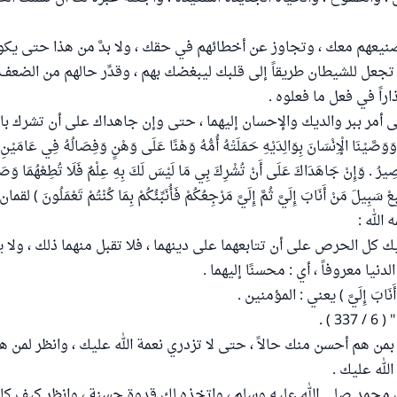
 صنيعهم معك ، وتجاوز عن أخطائهم في حقك ، ولا بدَّ من هذا حتى ي
 تجعل للشيطان طريقاً إلى قلبك ليبغضك بهم ، وقدِّر حالهم من الضعف 
راً في فعل ما فعلوه .
لى أمر ببر والديك والإحسان إليهما ، حتى وإن جاهداك على أن تشرك بالل
َيْنَا الْإِنْسَانَ بِوَالِدَيْهِ حَمَلَتْهُ أُمُّهُ وَهْنًا عَلَى وَهْنٍ وَفِصَالُهُ فِي عَامَيْنِ 
ْمَصِيرُ . وَإِنْ جَاهَدَاكَ عَلَى أَنْ تُشْرِكَ بِي مَا لَيْسَ لَكَ بِهِ عِلْمٌ فَلَا تُطِعْهُمَا وَ
ِعْ سَبِيلَ مَنْ أَنَابَ إِلَيَّ ثُمَّ إِلَيَّ مَرْجِعُكُمْ فَأُنَبِّئُكُمْ بِمَا كُنْتُمْ تَعْمَلُونَ ) لقمان / 14 ، 5
الله :
ليك كل الحرص على أن تتابعهما على دينهما ، فلا تقبل منهما ذلك ، ولا ي
نيا معروفاً ، أي : محسنًا إليهما .
ْ أَنَابَ إِلَيَّ ) يعني : المؤمنين .
3 ) .
ك بمن هم أحسن منك حالاً ، حتى لا تزدري نعمة الله عليك ، وانظر لمن 
له عليك .
يك محمد صلى الله عليه وسلم ، واتخذه لك قدوة حسنة ، وانظر كيف ك