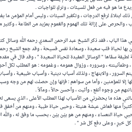
يدع ما هو فيه من فعل للسيئات ، وتركٍ للواجبات .
 ذلك ابتلاءً لرفع الدرجات ، وتكفير السيئات ، وليس أمام المؤمن ما يفعل
ب ، والحرص على إزالة تلك الهموم والغموم بمزيد من الطاعة ، وكثير م
هذا الباب ، فقد ذكر الشيخ عبد الرحمن السعدي رحمه الله وسائل كث
 بها لحياة قلب سعيدة ، وسعادة نفس فسيحة ، وقد جمع الشيخ رحمه 
لطيفة سمَّاها " الوسائل المفيدة للحياة السعيدة " ، وقد قال في مقدمت
ب ، وطمأنينته ، وسروره ، وزوال همومه ، وغمومه : هو المطلب لكل أحد
يتم السرور ، والابتهاج ، ولذلك أسباب دينية ، وأسباب طبيعية ، وأسباب
ها إلا للمؤمنين ، وأما من سواهم : فإنها وإن حصلت لهم من وجه وسب
تتهم من وجوه أنفع ، وأثبت ، وأحسن حالاً ، ومآلاً .
لتي هذه ما يحضرني من الأسباب لهذا المطلب الأعلى ، الذي يسعى له ك
يراً منها فعاش عيشة هنيئة ، وحيى حياة طيبة ، ومنهم من أخفق في
ي حياة التعساء ، ومنهم من هو بيْن بيْن ، بحسب ما وفق له ، والله الم
كل خيرٍ ، وعلى دفع كل شر " .