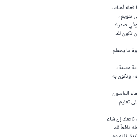
فعله أهلك ،
ى تقويم ،
، وفي صدرك
أن تكون لك
قوة ما يحطم
ة متينة ،
 ، وتكون به
اء العاملون
لى تعليم
لك نافعك إن شاء
ه دافعاً لك
ريق ذاته مع