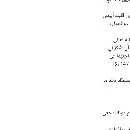
كون قلبك أبيض
، والجهل ،
ه تعالى .
أَنِ اشْكُرْ لِي
صَاحِبْهُمَا فِي
1 .
منعنَّك ذلك من
هم دونك ؛ حتى
انت طفولته