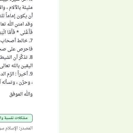
مليئة بالآلام ، وا
أن يكون إماماً لل
وقد امتن الله تعالى عل
فَأَغْنَى * فَأَمَّا الْيَتِ
7. خالط أصحاب ا
فاحرص على صحبة
8. تذكَّر أن ال
اليقين بالله تعال
9. أخيراً : الزم
، وحزَن ، وتسأله 
والله الموفق
مشكلات نفسية وا
المصدر
:
الإسلام س