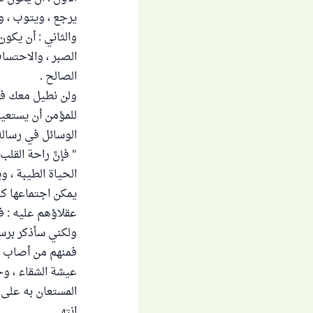
يرجع ، ويتوب ، و
والثاني : أن يكون
الصبر ، والاحتسا
الصالح .
ولن نطيل معك في 
للمؤمن أن يستعين
الوسائل في رسالة 
" فإنَّ راحة القل
الحياة الطيبة ، و
يمكن اجتماعها كل
عقلاؤهم عليه : فا
ولكني سأذكر برسا
فمنهم من أصاب كث
عيشة الشقاء ، وحي
المستعان به على 
انتهى